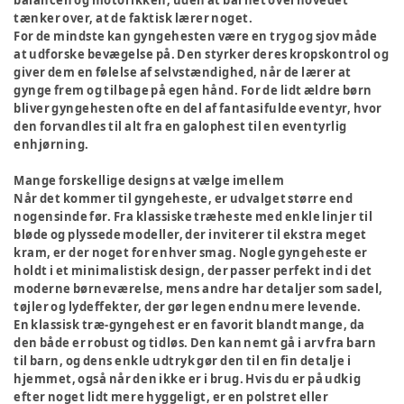
balancen og motorikken, uden at barnet overhovedet
tænker over, at de faktisk lærer noget.
For de mindste kan gyngehesten være en tryg og sjov måde
at udforske bevægelse på. Den styrker deres kropskontrol og
giver dem en følelse af selvstændighed, når de lærer at
gynge frem og tilbage på egen hånd. For de lidt ældre børn
bliver gyngehesten ofte en del af fantasifulde eventyr, hvor
den forvandles til alt fra en galophest til en eventyrlig
enhjørning.
Mange forskellige designs at vælge imellem
Når det kommer til gyngeheste, er udvalget større end
nogensinde før. Fra klassiske træheste med enkle linjer til
bløde og plyssede modeller, der inviterer til ekstra meget
kram, er der noget for enhver smag. Nogle gyngeheste er
holdt i et minimalistisk design, der passer perfekt ind i det
moderne børneværelse, mens andre har detaljer som sadel,
tøjler og lydeffekter, der gør legen endnu mere levende.
En klassisk træ-gyngehest er en favorit blandt mange, da
den både er robust og tidløs. Den kan nemt gå i arv fra barn
til barn, og dens enkle udtryk gør den til en fin detalje i
hjemmet, også når den ikke er i brug. Hvis du er på udkig
efter noget lidt mere hyggeligt, er en polstret eller