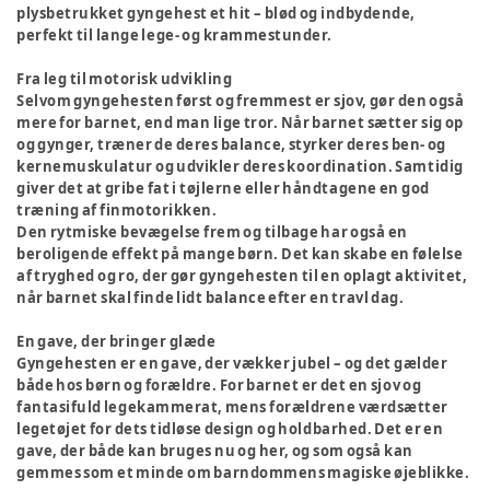
plysbetrukket gyngehest et hit – blød og indbydende,
perfekt til lange lege- og krammestunder.
Fra leg til motorisk udvikling
Selvom gyngehesten først og fremmest er sjov, gør den også
mere for barnet, end man lige tror. Når barnet sætter sig op
og gynger, træner de deres balance, styrker deres ben- og
kernemuskulatur og udvikler deres koordination. Samtidig
giver det at gribe fat i tøjlerne eller håndtagene en god
træning af finmotorikken.
Den rytmiske bevægelse frem og tilbage har også en
beroligende effekt på mange børn. Det kan skabe en følelse
af tryghed og ro, der gør gyngehesten til en oplagt aktivitet,
når barnet skal finde lidt balance efter en travl dag.
En gave, der bringer glæde
Gyngehesten er en gave, der vækker jubel – og det gælder
både hos børn og forældre. For barnet er det en sjov og
fantasifuld legekammerat, mens forældrene værdsætter
legetøjet for dets tidløse design og holdbarhed. Det er en
gave, der både kan bruges nu og her, og som også kan
gemmes som et minde om barndommens magiske øjeblikke.