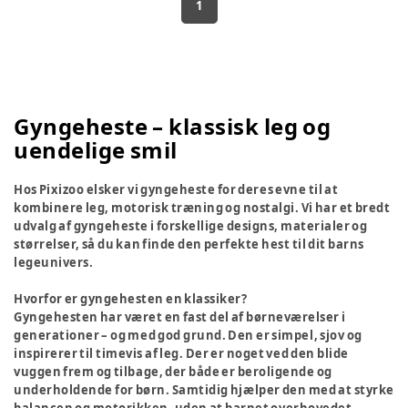
1
Gyngeheste – klassisk leg og
uendelige smil
Hos Pixizoo elsker vi gyngeheste for deres evne til at
kombinere leg, motorisk træning og nostalgi. Vi har et bredt
udvalg af gyngeheste i forskellige designs, materialer og
størrelser, så du kan finde den perfekte hest til dit barns
legeunivers.
Hvorfor er gyngehesten en klassiker?
Gyngehesten har været en fast del af børneværelser i
generationer – og med god grund. Den er simpel, sjov og
inspirerer til timevis af leg. Der er noget ved den blide
vuggen frem og tilbage, der både er beroligende og
underholdende for børn. Samtidig hjælper den med at styrke