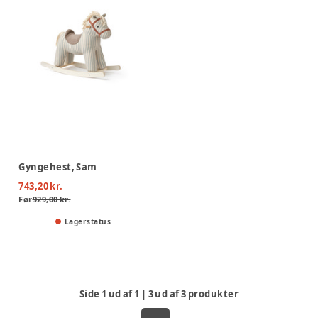
Gyngehest, Sam
743,20 kr.
Før
929,00 kr.
Lagerstatus
Side
1
ud af
1
|
3
ud af
3
produkter