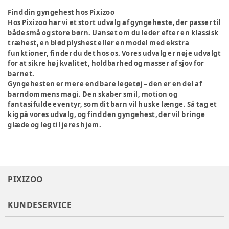
Find din gyngehest hos Pixizoo
Hos Pixizoo har vi et stort udvalg af gyngeheste, der passer til
både små og store børn. Uanset om du leder efter en klassisk
træhest, en blød plyshest eller en model med ekstra
funktioner, finder du det hos os. Vores udvalg er nøje udvalgt
for at sikre høj kvalitet, holdbarhed og masser af sjov for
barnet.
Gyngehesten er mere end bare legetøj – den er en del af
barndommens magi. Den skaber smil, motion og
fantasifulde eventyr, som dit barn vil huske længe. Så tag et
kig på vores udvalg, og find den gyngehest, der vil bringe
glæde og leg til jeres hjem.
PIXIZOO
KUNDESERVICE