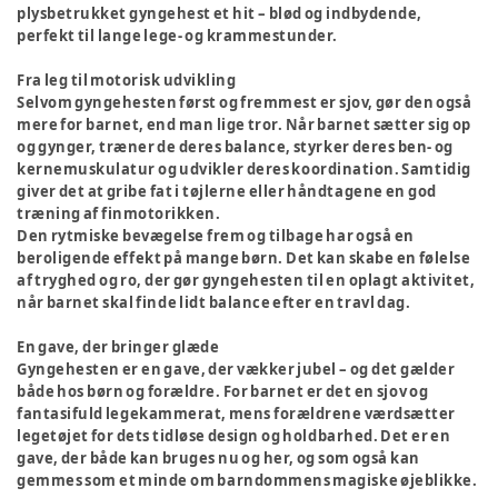
plysbetrukket gyngehest et hit – blød og indbydende,
perfekt til lange lege- og krammestunder.
Fra leg til motorisk udvikling
Selvom gyngehesten først og fremmest er sjov, gør den også
mere for barnet, end man lige tror. Når barnet sætter sig op
og gynger, træner de deres balance, styrker deres ben- og
kernemuskulatur og udvikler deres koordination. Samtidig
giver det at gribe fat i tøjlerne eller håndtagene en god
træning af finmotorikken.
Den rytmiske bevægelse frem og tilbage har også en
beroligende effekt på mange børn. Det kan skabe en følelse
af tryghed og ro, der gør gyngehesten til en oplagt aktivitet,
når barnet skal finde lidt balance efter en travl dag.
En gave, der bringer glæde
Gyngehesten er en gave, der vækker jubel – og det gælder
både hos børn og forældre. For barnet er det en sjov og
fantasifuld legekammerat, mens forældrene værdsætter
legetøjet for dets tidløse design og holdbarhed. Det er en
gave, der både kan bruges nu og her, og som også kan
gemmes som et minde om barndommens magiske øjeblikke.