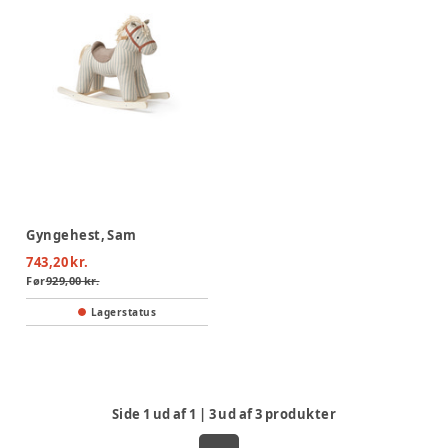
Gyngehest, Sam
743,20 kr.
Før
929,00 kr.
Lagerstatus
Side
1
ud af
1
|
3
ud af
3
produkter