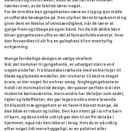
balancen og motorikken, uden at barnet overhovedet
tænker over, at de faktisk lærer noget.
For de mindste kan gyngehesten være en tryg og sjov måde
at udforske bevægelse på. Den styrker deres kropskontrol og
giver dem en følelse af selvstændighed, når de lærer at
gynge frem og tilbage på egen hånd. For de lidt ældre børn
bliver gyngehesten ofte en del af fantasifulde eventyr, hvor
den forvandles til alt fra en galophest til en eventyrlig
enhjørning.
Mange forskellige designs at vælge imellem
Når det kommer til gyngeheste, er udvalget større end
nogensinde før. Fra klassiske træheste med enkle linjer til
bløde og plyssede modeller, der inviterer til ekstra meget
kram, er der noget for enhver smag. Nogle gyngeheste er
holdt i et minimalistisk design, der passer perfekt ind i det
moderne børneværelse, mens andre har detaljer som sadel,
tøjler og lydeffekter, der gør legen endnu mere levende.
En klassisk træ-gyngehest er en favorit blandt mange, da
den både er robust og tidløs. Den kan nemt gå i arv fra barn
til barn, og dens enkle udtryk gør den til en fin detalje i
hjemmet, også når den ikke er i brug. Hvis du er på udkig
efter noget lidt mere hyggeligt, er en polstret eller