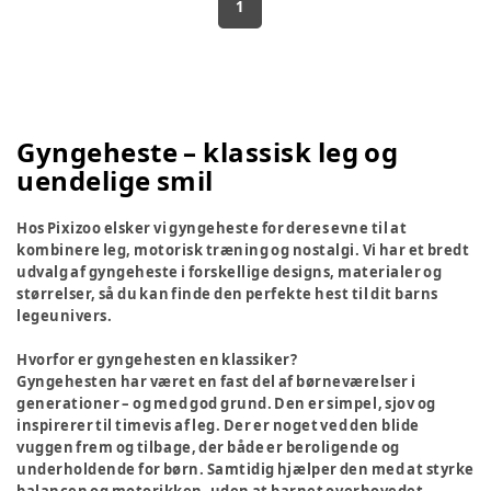
1
Gyngeheste – klassisk leg og
uendelige smil
Hos Pixizoo elsker vi gyngeheste for deres evne til at
kombinere leg, motorisk træning og nostalgi. Vi har et bredt
udvalg af gyngeheste i forskellige designs, materialer og
størrelser, så du kan finde den perfekte hest til dit barns
legeunivers.
Hvorfor er gyngehesten en klassiker?
Gyngehesten har været en fast del af børneværelser i
generationer – og med god grund. Den er simpel, sjov og
inspirerer til timevis af leg. Der er noget ved den blide
vuggen frem og tilbage, der både er beroligende og
underholdende for børn. Samtidig hjælper den med at styrke