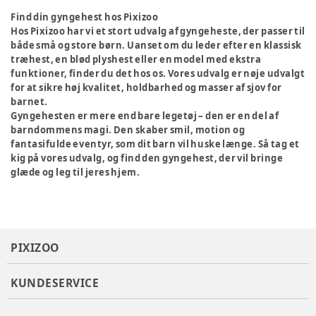
Find din gyngehest hos Pixizoo
Hos Pixizoo har vi et stort udvalg af gyngeheste, der passer til
både små og store børn. Uanset om du leder efter en klassisk
træhest, en blød plyshest eller en model med ekstra
funktioner, finder du det hos os. Vores udvalg er nøje udvalgt
for at sikre høj kvalitet, holdbarhed og masser af sjov for
barnet.
Gyngehesten er mere end bare legetøj – den er en del af
barndommens magi. Den skaber smil, motion og
fantasifulde eventyr, som dit barn vil huske længe. Så tag et
kig på vores udvalg, og find den gyngehest, der vil bringe
glæde og leg til jeres hjem.
PIXIZOO
KUNDESERVICE