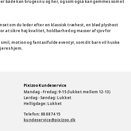
 der både kan bruges nu og her, og som også kan gemmes som et
anset om du leder efter en klassisk træhest, en blød plyshest
or at sikre høj kvalitet, holdbarhed og masser af sjov for
mil, motion og fantasifulde eventyr, som dit barn vil huske
 jeres hjem.
Pixizoo Kundeservice
Mandag - Fredag: 9-15 (lukket mellem 12-13)
Lørdag - Søndag: Lukket
Helligdage: Lukket
Telefon: 88 88 74 15
kundeservice@pixizoo.dk