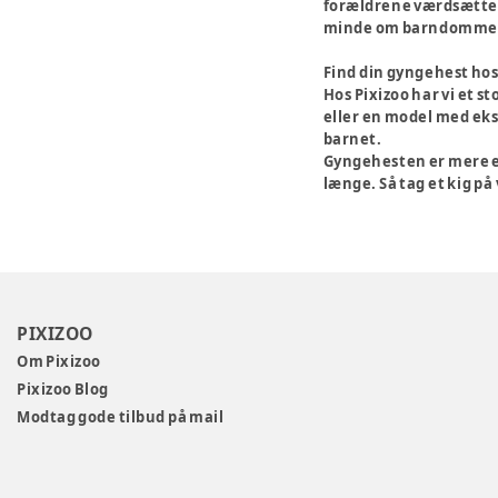
forældrene værdsætter 
minde om barndommens
Find din gyngehest hos
Hos Pixizoo har vi et s
eller en model med ekst
barnet.
Gyngehesten er mere en
længe. Så tag et kig på
PIXIZOO
Om Pixizoo
Pixizoo Blog
Modtag gode tilbud på mail