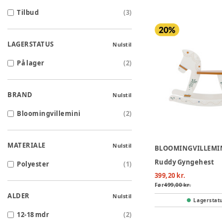
Tilbud
(
3
)
LAGERSTATUS
Nulstil
På lager
(
2
)
BRAND
Nulstil
Bloomingvillemini
(
2
)
MATERIALE
Nulstil
BLOOMINGVILLEMI
Ruddy Gyngehest
Polyester
(
1
)
399,20 kr.
Før
499,00 kr.
ALDER
Nulstil
Lagerstat
12-18 mdr
(
2
)