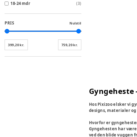
18-24 mdr
(
3
)
PRIS
Nulstil
399,20 kr.
759,20 kr.
Gyngeheste –
Hos Pixizoo elsker vi g
designs, materialer og 
Hvorfor er gyngehesten
Gyngehesten har været e
ved den blide vuggen f