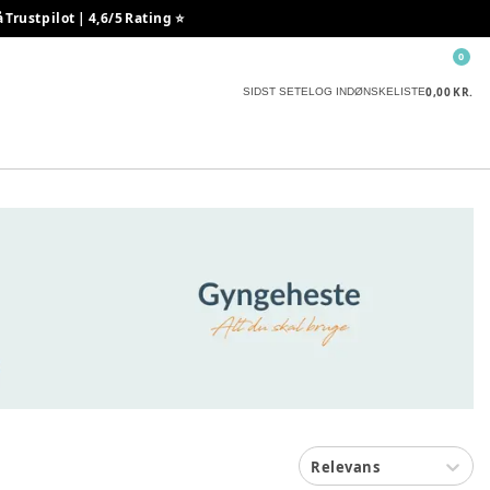
rustpilot | 4,6/5 Rating ⭐️
0
0,00 KR.
SIDST SETE
LOG IND
ØNSKELISTE
Relevans