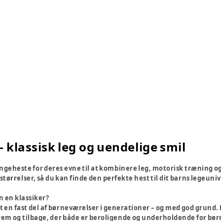
 klassisk leg og uendelige smil
yngeheste for deres evne til at kombinere leg, motorisk træning og 
størrelser, så du kan finde den perfekte hest til dit barns legeuniv
 en klassiker?
n fast del af børneværelser i generationer – og med god grund. Den
rem og tilbage, der både er beroligende og underholdende for bør