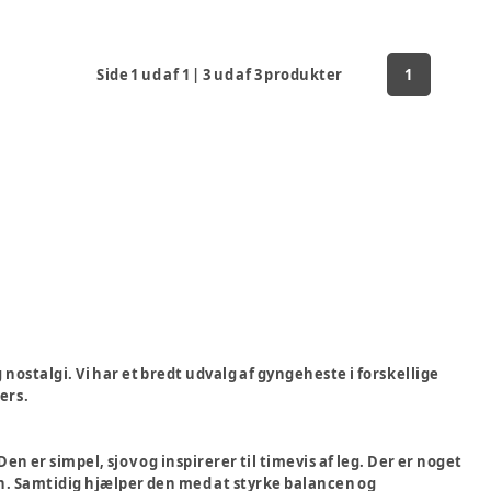
Side
1
ud af
1
|
3
ud af
3
produkter
1
nostalgi. Vi har et bredt udvalg af gyngeheste i forskellige
ers.
 er simpel, sjov og inspirerer til timevis af leg. Der er noget
n. Samtidig hjælper den med at styrke balancen og