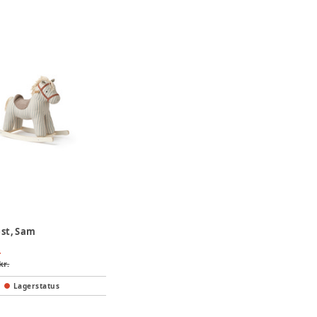
st, Sam
.
kr.
Lagerstatus