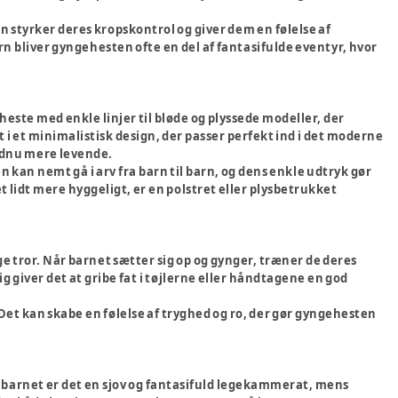
 styrker deres kropskontrol og giver dem en følelse af
rn bliver gyngehesten ofte en del af fantasifulde eventyr, hvor
este med enkle linjer til bløde og plyssede modeller, der
 i et minimalistisk design, der passer perfekt ind i det moderne
endnu mere levende.
n kan nemt gå i arv fra barn til barn, og dens enkle udtryk gør
et lidt mere hyggeligt, er en polstret eller plysbetrukket
e tror. Når barnet sætter sig op og gynger, træner de deres
giver det at gribe fat i tøjlerne eller håndtagene en god
et kan skabe en følelse af tryghed og ro, der gør gyngehesten
r barnet er det en sjov og fantasifuld legekammerat, mens