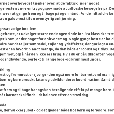
rnet overhovedet tænker over, at de faktisk lærer noget.
gehesten være en tryg og sjov måde at udforske bevægelse på. Den
lærer at gynge frem og tilbage på egen hånd. For de lidt ældre bø
fra en galophest til en eventyrlig enhjørning.
igns at vælge imellem
geheste, er udvalget større end nogensinde før. Fra klassiske træh
get kram, er der noget for enhver smag. Nogle gyngeheste er holdt
re har detaljer som sadel, tøjler og lydeffekter, der gør legen 
st er en favorit blandt mange, da den både er robust og tidløs. De
i hjemmet, også når den ikke er i brug. Hvis du er på udkig efter nog
d og indbydende, perfekt til lange lege- og krammestunder.
vikling
st og fremmest er sjov, gør den også mere for barnet, end man lig
 ben- og kernemuskulatur og udvikler deres koordination. Samtidig 
ken.
 frem og tilbage har også en beroligende effekt på mange børn. D
 når barnet skal finde lidt balance efter en travl dag.
læde
, der vækker jubel – og det gælder både hos børn og forældre. Fo