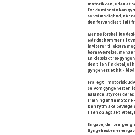
motorikken, uden at ba
For de mindste kan gyn
selvstændighed, når de 
den forvandles til alt 
Mange forskellige des
Når det kommer til gyn
inviterer til ekstra me
børneværelse, mens and
En klassisk træ-gyngehe
den til en fin detalje 
gyngehest et hit – blø
Fra leg til motorisk ud
Selvom gyngehesten før
balance, styrker deres
træning af finmotorik
Den rytmiske bevægelse
til en oplagt aktivitet,
En gave, der bringer g
Gyngehesten er en gave