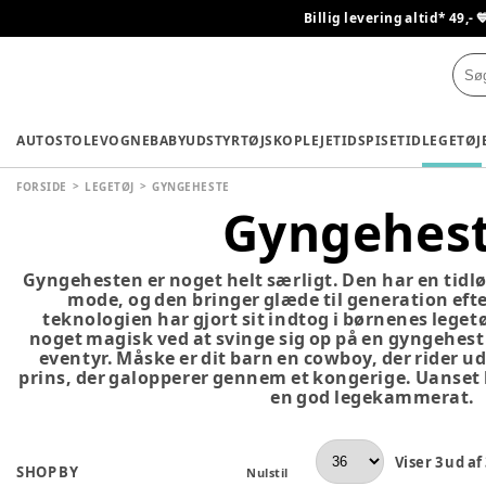
Billig levering altid* 49,- 
AUTOSTOLE
VOGNE
BABYUDSTYR
TØJ
SKO
PLEJETID
SPISETID
LEGETØJ
FORSIDE
LEGETØJ
GYNGEHESTE
Gyngehes
Gyngehesten er noget helt særligt. Den har en tidlø
mode, og den bringer glæde til generation eft
teknologien har gjort sit indtog i børnenes legetø
noget magisk ved at svinge sig op på en gyngehest
eventyr. Måske er dit barn en cowboy, der rider ud
prins, der galopperer gennem et kongerige. Uanset 
en god legekammerat.
Viser
3
ud af
SHOP BY
Nulstil