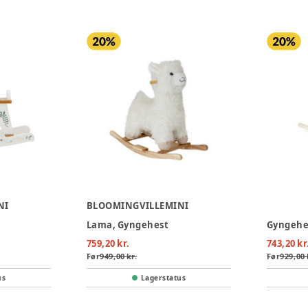
NI
BLOOMINGVILLEMINI
Lama, Gyngehest
Gyngehe
759,20 kr.
743,20 kr
Før
949,00 kr.
Før
929,00 
us
Lagerstatus