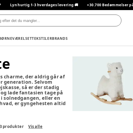

Lyn hurtig 1-3 hverdages levering 🚚
+30.700 Bedømmelser på T
BØRNEVÆRELSET
TEKSTILER
BRANDS
te
s charme, der aldrig går af
er generation. Selvom
jskasse, så er der stadig
 og lade fantasien tage på
 i solnedgangen, eller en
hvad, er gyngehesten altid
3
produkter
Vis alle