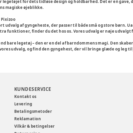
legetøjet for dets tidløse design og holdbarhed. Det er en gave,
 magiske øjeblikke.
 Pixizoo
tort udvalg af gyngeheste, der passer til både små og store børn. U
ra funktioner, finder du det hos os. Vores udvalg er nøje udvalgt f
d bare legetøj – den er en del af barndommens magi. Den skaber s
 vores udvalg, og find den gyngehest, der vil bringe glæde og leg til
KUNDESERVICE
Kontakt os
Levering
Betalingsmetoder
Reklamation
Vilkår & betingelser