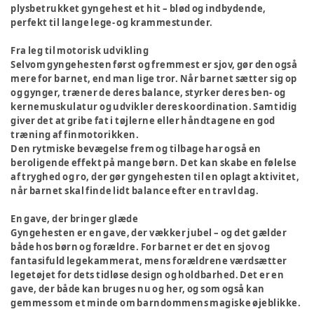
plysbetrukket gyngehest et hit – blød og indbydende,
perfekt til lange lege- og krammestunder.
Fra leg til motorisk udvikling
Selvom gyngehesten først og fremmest er sjov, gør den også
mere for barnet, end man lige tror. Når barnet sætter sig op
og gynger, træner de deres balance, styrker deres ben- og
kernemuskulatur og udvikler deres koordination. Samtidig
giver det at gribe fat i tøjlerne eller håndtagene en god
træning af finmotorikken.
Den rytmiske bevægelse frem og tilbage har også en
beroligende effekt på mange børn. Det kan skabe en følelse
af tryghed og ro, der gør gyngehesten til en oplagt aktivitet,
når barnet skal finde lidt balance efter en travl dag.
En gave, der bringer glæde
Gyngehesten er en gave, der vækker jubel – og det gælder
både hos børn og forældre. For barnet er det en sjov og
fantasifuld legekammerat, mens forældrene værdsætter
legetøjet for dets tidløse design og holdbarhed. Det er en
gave, der både kan bruges nu og her, og som også kan
gemmes som et minde om barndommens magiske øjeblikke.