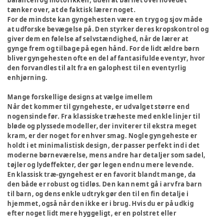
balancen og motorikken, uden at barnet overhovedet
tænker over, at de faktisk lærer noget.
For de mindste kan gyngehesten være en tryg og sjov måde
at udforske bevægelse på. Den styrker deres kropskontrol og
giver dem en følelse af selvstændighed, når de lærer at
gynge frem og tilbage på egen hånd. For de lidt ældre børn
bliver gyngehesten ofte en del af fantasifulde eventyr, hvor
den forvandles til alt fra en galophest til en eventyrlig
enhjørning.
Mange forskellige designs at vælge imellem
Når det kommer til gyngeheste, er udvalget større end
nogensinde før. Fra klassiske træheste med enkle linjer til
bløde og plyssede modeller, der inviterer til ekstra meget
kram, er der noget for enhver smag. Nogle gyngeheste er
holdt i et minimalistisk design, der passer perfekt ind i det
moderne børneværelse, mens andre har detaljer som sadel,
tøjler og lydeffekter, der gør legen endnu mere levende.
En klassisk træ-gyngehest er en favorit blandt mange, da
den både er robust og tidløs. Den kan nemt gå i arv fra barn
til barn, og dens enkle udtryk gør den til en fin detalje i
hjemmet, også når den ikke er i brug. Hvis du er på udkig
efter noget lidt mere hyggeligt, er en polstret eller