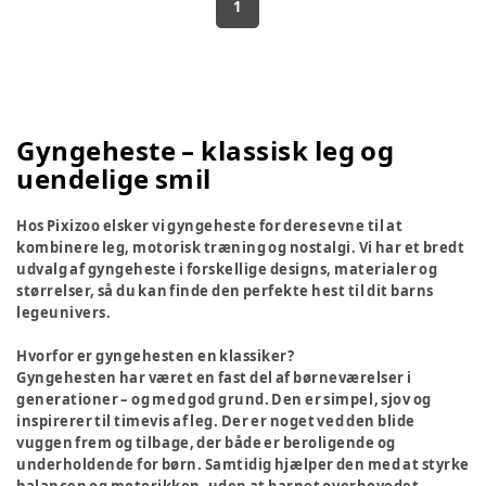
1
Gyngeheste – klassisk leg og
uendelige smil
Hos Pixizoo elsker vi gyngeheste for deres evne til at
kombinere leg, motorisk træning og nostalgi. Vi har et bredt
udvalg af gyngeheste i forskellige designs, materialer og
størrelser, så du kan finde den perfekte hest til dit barns
legeunivers.
Hvorfor er gyngehesten en klassiker?
Gyngehesten har været en fast del af børneværelser i
generationer – og med god grund. Den er simpel, sjov og
inspirerer til timevis af leg. Der er noget ved den blide
vuggen frem og tilbage, der både er beroligende og
underholdende for børn. Samtidig hjælper den med at styrke