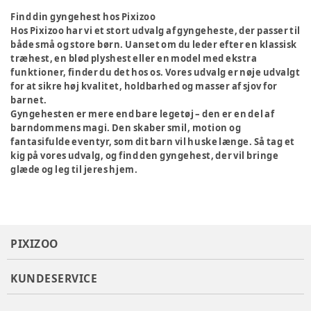
Find din gyngehest hos Pixizoo
Hos Pixizoo har vi et stort udvalg af gyngeheste, der passer til
både små og store børn. Uanset om du leder efter en klassisk
træhest, en blød plyshest eller en model med ekstra
funktioner, finder du det hos os. Vores udvalg er nøje udvalgt
for at sikre høj kvalitet, holdbarhed og masser af sjov for
barnet.
Gyngehesten er mere end bare legetøj – den er en del af
barndommens magi. Den skaber smil, motion og
fantasifulde eventyr, som dit barn vil huske længe. Så tag et
kig på vores udvalg, og find den gyngehest, der vil bringe
glæde og leg til jeres hjem.
PIXIZOO
KUNDESERVICE