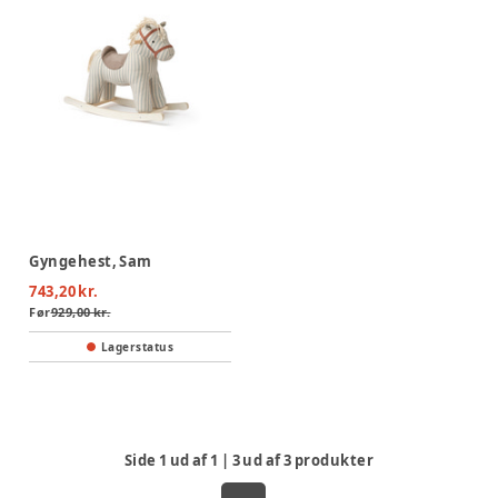
Gyngehest, Sam
743,20 kr.
Før
929,00 kr.
Lagerstatus
Side
1
ud af
1
|
3
ud af
3
produkter