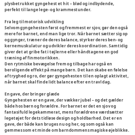
plysbetrukket gyngehest et hit – blød og indbydende,
perfekt til lange lege- og krammestunder.
Fra leg til motorisk udvikling
Selvom gyngehesten først og fremmest er sjov, gør den også
mere for barnet, end man lige tror. Når barnet sætter sig op
og gynger, træner de deres balance, styrker deres ben- og
kernemuskulatur og udvikler deres koordination. Samtidig
giver det at gribe fat i tøjlerne eller håndtagene en god
træning af finmotorikken.
Den rytmiske bevægelse frem og tilbage har også en
beroligende effekt på mange børn. Det kan skabe en følelse
af tryghed og ro, der gør gyngehesten til en oplagt aktivitet,
når barnet skal finde lidt balance efter en travl dag.
En gave, der bringer glæde
Gyngehesten er en gave, der vækker jubel – og det gælder
både hos børn og forældre. For barnet er det en sjov og
fantasifuld legekammerat, mens forældrene værdsætter
legetøjet for dets tidløse design og holdbarhed. Det er en
gave, der både kan bruges nu og her, og som også kan
gemmes som et minde om barndommens magiske øjeblikke.