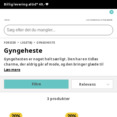
Billig levering altid* 49,- 💙
0
0,00 KR.
MENU
LOG IND
ØNSKELISTE
FORSIDE
LEGETØJ
GYNGEHESTE
Gyngeheste
Gyngehesten er noget helt særligt. Den har en tidløs
charme, der aldrig går af mode, og den bringer glæde til
generation efter generation. Selvom teknologien har gjort
Læs mere
sit indtog i børnenes legetøjskasse, så er der stadig noget
magisk ved at svinge sig op på en gyngehest og lade
Filtre
Relevans
fantasien tage på eventyr. Måske er dit barn en cowboy, der
rider ud i solnedgangen, eller en prins, der galopperer
gennem et kongerige. Uanset hvad, er gyngehesten altid en
3 produkter
god legekammerat.