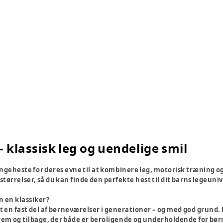
 klassisk leg og uendelige smil
yngeheste for deres evne til at kombinere leg, motorisk træning og 
størrelser, så du kan finde den perfekte hest til dit barns legeuniv
 en klassiker?
n fast del af børneværelser i generationer – og med god grund. Den
rem og tilbage, der både er beroligende og underholdende for bør