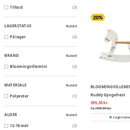
Tilbud
(
3
)
LAGERSTATUS
Nulstil
På lager
(
2
)
BRAND
Nulstil
Bloomingvillemini
(
2
)
MATERIALE
Nulstil
BLOOMINGVILLEMI
Ruddy Gyngehest
Polyester
(
1
)
399,20 kr.
Før
499,00 kr.
ALDER
Nulstil
Lagerstat
12-18 mdr
(
2
)