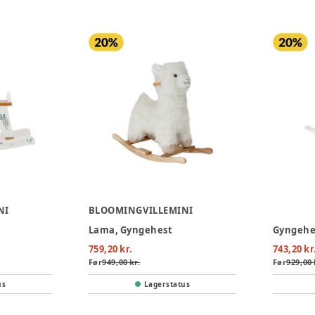
NI
BLOOMINGVILLEMINI
Lama, Gyngehest
Gyngehe
759,20 kr.
743,20 kr
Før
949,00 kr.
Før
929,00 
us
Lagerstatus