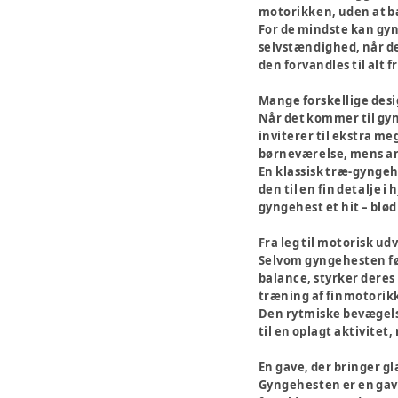
motorikken, uden at ba
For de mindste kan gyn
selvstændighed, når de 
den forvandles til alt 
Mange forskellige des
Når det kommer til gyn
inviterer til ekstra me
børneværelse, mens and
En klassisk træ-gyngehe
den til en fin detalje 
gyngehest et hit – blø
Fra leg til motorisk ud
Selvom gyngehesten før
balance, styrker deres
træning af finmotorik
Den rytmiske bevægelse
til en oplagt aktivitet,
En gave, der bringer g
Gyngehesten er en gave