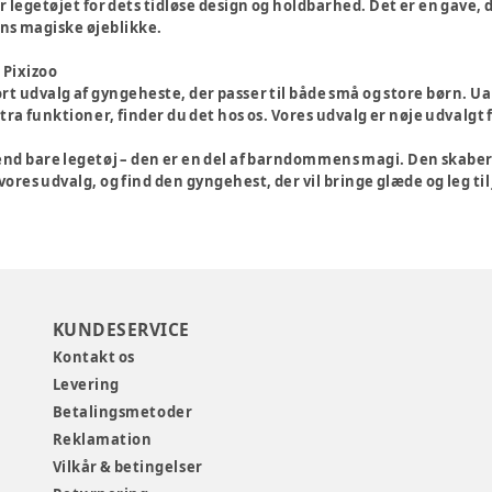
legetøjet for dets tidløse design og holdbarhed. Det er en gave,
 magiske øjeblikke.
 Pixizoo
tort udvalg af gyngeheste, der passer til både små og store børn. U
ra funktioner, finder du det hos os. Vores udvalg er nøje udvalgt f
d bare legetøj – den er en del af barndommens magi. Den skaber s
 vores udvalg, og find den gyngehest, der vil bringe glæde og leg til
KUNDESERVICE
Kontakt os
Levering
Betalingsmetoder
Reklamation
Vilkår & betingelser