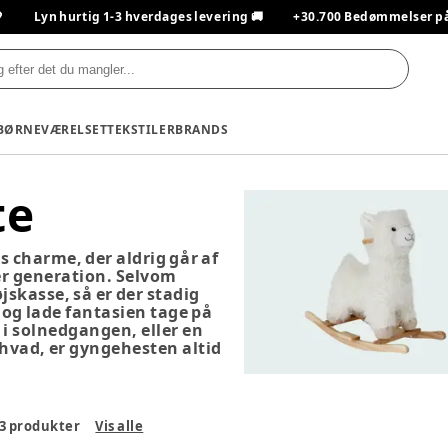

Lyn hurtig 1-3 hverdages levering 🚚
+30.700 Bedømmelser på T
BØRNEVÆRELSET
TEKSTILER
BRANDS
te
s charme, der aldrig går af
er generation. Selvom
jskasse, så er der stadig
 og lade fantasien tage på
 i solnedgangen, eller en
hvad, er gyngehesten altid
3
produkter
Vis alle