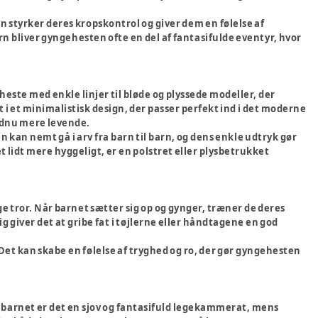
 styrker deres kropskontrol og giver dem en følelse af
rn bliver gyngehesten ofte en del af fantasifulde eventyr, hvor
este med enkle linjer til bløde og plyssede modeller, der
 i et minimalistisk design, der passer perfekt ind i det moderne
endnu mere levende.
n kan nemt gå i arv fra barn til barn, og dens enkle udtryk gør
et lidt mere hyggeligt, er en polstret eller plysbetrukket
e tror. Når barnet sætter sig op og gynger, træner de deres
giver det at gribe fat i tøjlerne eller håndtagene en god
et kan skabe en følelse af tryghed og ro, der gør gyngehesten
r barnet er det en sjov og fantasifuld legekammerat, mens