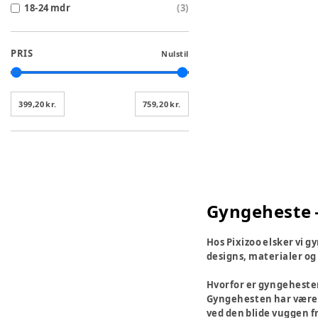
18-24 mdr
(
3
)
PRIS
Nulstil
399,20 kr.
759,20 kr.
Gyngeheste –
Hos Pixizoo elsker vi g
designs, materialer og 
Hvorfor er gyngehesten
Gyngehesten har været e
ved den blide vuggen f