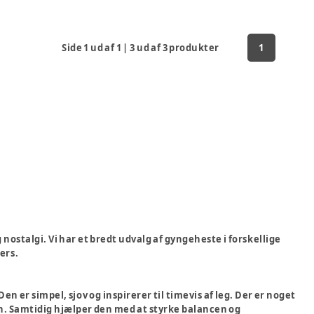
Side
1
ud af
1
|
3
ud af
3
produkter
1
nostalgi. Vi har et bredt udvalg af gyngeheste i forskellige
ers.
 er simpel, sjov og inspirerer til timevis af leg. Der er noget
n. Samtidig hjælper den med at styrke balancen og