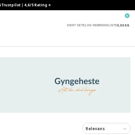
rustpilot | 4,6/5 Rating ⭐️
0
0,00 KR.
SIDST SETE
LOG IND
ØNSKELISTE
Relevans