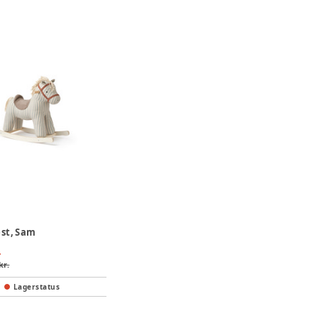
st, Sam
.
kr.
Lagerstatus