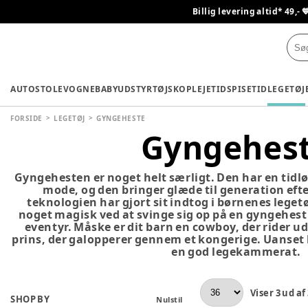
Billig levering altid* 49,- 
AUTOSTOLE
VOGNE
BABYUDSTYR
TØJ
SKO
PLEJETID
SPISETID
LEGETØJ
FORSIDE
LEGETØJ
GYNGEHESTE
Gyngehes
Gyngehesten er noget helt særligt. Den har en tidlø
mode, og den bringer glæde til generation eft
teknologien har gjort sit indtog i børnenes legetø
noget magisk ved at svinge sig op på en gyngehest
eventyr. Måske er dit barn en cowboy, der rider ud
prins, der galopperer gennem et kongerige. Uanset 
en god legekammerat.
Viser
3
ud af
SHOP BY
Nulstil