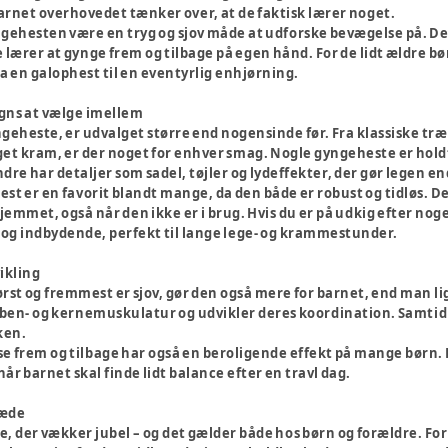
rnet overhovedet tænker over, at de faktisk lærer noget.
gehesten være en tryg og sjov måde at udforske bevægelse på. Den
lærer at gynge frem og tilbage på egen hånd. For de lidt ældre bø
fra en galophest til en eventyrlig enhjørning.
igns at vælge imellem
geheste, er udvalget større end nogensinde før. Fra klassiske træh
get kram, er der noget for enhver smag. Nogle gyngeheste er holdt
re har detaljer som sadel, tøjler og lydeffekter, der gør legen 
st er en favorit blandt mange, da den både er robust og tidløs. De
i hjemmet, også når den ikke er i brug. Hvis du er på udkig efter nog
d og indbydende, perfekt til lange lege- og krammestunder.
vikling
st og fremmest er sjov, gør den også mere for barnet, end man lig
 ben- og kernemuskulatur og udvikler deres koordination. Samtidig 
ken.
 frem og tilbage har også en beroligende effekt på mange børn. D
 når barnet skal finde lidt balance efter en travl dag.
læde
, der vækker jubel – og det gælder både hos børn og forældre. Fo