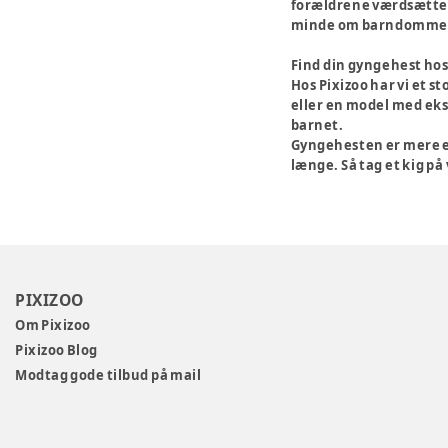
forældrene værdsætter 
minde om barndommens
Find din gyngehest hos
Hos Pixizoo har vi et s
eller en model med ekst
barnet.
Gyngehesten er mere en
længe. Så tag et kig på
PIXIZOO
Om Pixizoo
Pixizoo Blog
Modtag gode tilbud på mail