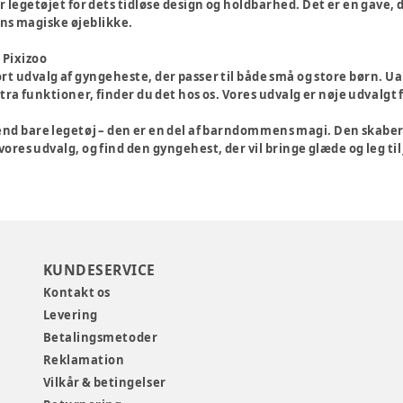
legetøjet for dets tidløse design og holdbarhed. Det er en gave,
 magiske øjeblikke.
 Pixizoo
tort udvalg af gyngeheste, der passer til både små og store børn. U
ra funktioner, finder du det hos os. Vores udvalg er nøje udvalgt f
d bare legetøj – den er en del af barndommens magi. Den skaber s
 vores udvalg, og find den gyngehest, der vil bringe glæde og leg til
KUNDESERVICE
Kontakt os
Levering
Betalingsmetoder
Reklamation
Vilkår & betingelser