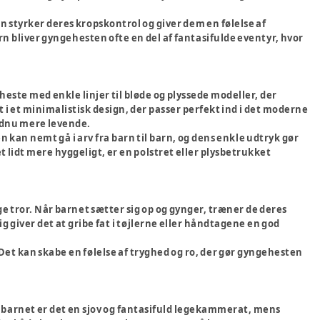
 styrker deres kropskontrol og giver dem en følelse af
rn bliver gyngehesten ofte en del af fantasifulde eventyr, hvor
este med enkle linjer til bløde og plyssede modeller, der
 i et minimalistisk design, der passer perfekt ind i det moderne
endnu mere levende.
n kan nemt gå i arv fra barn til barn, og dens enkle udtryk gør
et lidt mere hyggeligt, er en polstret eller plysbetrukket
e tror. Når barnet sætter sig op og gynger, træner de deres
giver det at gribe fat i tøjlerne eller håndtagene en god
et kan skabe en følelse af tryghed og ro, der gør gyngehesten
r barnet er det en sjov og fantasifuld legekammerat, mens