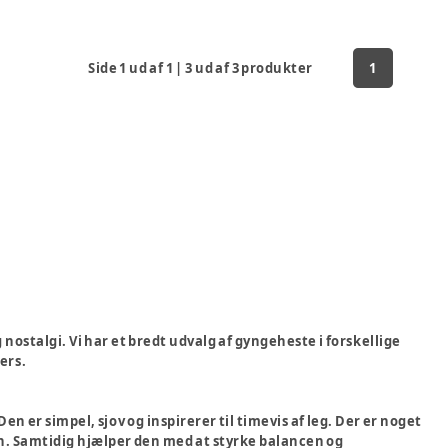
Side
1
ud af
1
|
3
ud af
3
produkter
1
nostalgi. Vi har et bredt udvalg af gyngeheste i forskellige
ers.
 er simpel, sjov og inspirerer til timevis af leg. Der er noget
n. Samtidig hjælper den med at styrke balancen og