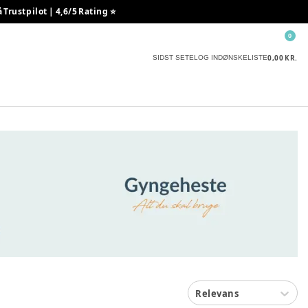
rustpilot | 4,6/5 Rating ⭐️
0
0,00 KR.
SIDST SETE
LOG IND
ØNSKELISTE
Relevans