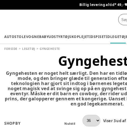
Billig levering altid* 49,- 
AUTOSTOLE
VOGNE
BABYUDSTYR
TØJ
SKO
PLEJETID
SPISETID
LEGETØJ
FORSIDE
LEGETØJ
GYNGEHESTE
Gyngehes
Gyngehesten er noget helt særligt. Den har en tidlø
mode, og den bringer glæde til generation eft
teknologien har gjort sit indtog i børnenes legetø
noget magisk ved at svinge sig op på en gyngehest
eventyr. Måske er dit barn en cowboy, der rider ud
prins, der galopperer gennem et kongerige. Uanset 
en god legekammerat.
Viser
3
ud af
SHOP BY
Nulstil