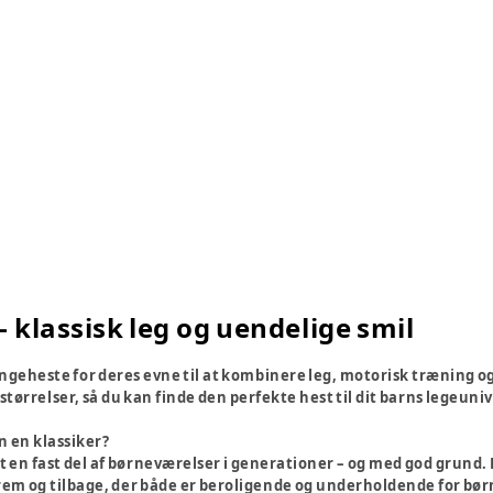
 klassisk leg og uendelige smil
yngeheste for deres evne til at kombinere leg, motorisk træning og 
størrelser, så du kan finde den perfekte hest til dit barns legeuniv
 en klassiker?
n fast del af børneværelser i generationer – og med god grund. Den
rem og tilbage, der både er beroligende og underholdende for bør