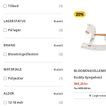
Tilbud
(
3
)
LAGERSTATUS
Nulstil
På lager
(
2
)
BRAND
Nulstil
Bloomingvillemini
(
2
)
MATERIALE
Nulstil
BLOOMINGVILLEMI
Ruddy Gyngehest
Polyester
(
1
)
399,20 kr.
Før
499,00 kr.
ALDER
Nulstil
Lagerstat
12-18 mdr
(
2
)