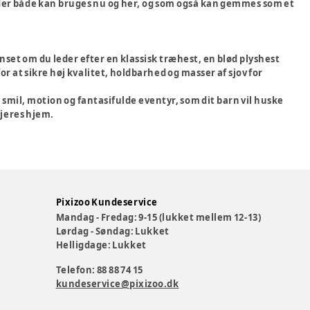
 der både kan bruges nu og her, og som også kan gemmes som et
anset om du leder efter en klassisk træhest, en blød plyshest
or at sikre høj kvalitet, holdbarhed og masser af sjov for
mil, motion og fantasifulde eventyr, som dit barn vil huske
 jeres hjem.
Pixizoo Kundeservice
Mandag - Fredag: 9-15 (lukket mellem 12-13)
Lørdag - Søndag: Lukket
Helligdage: Lukket
Telefon: 88 88 74 15
kundeservice@pixizoo.dk