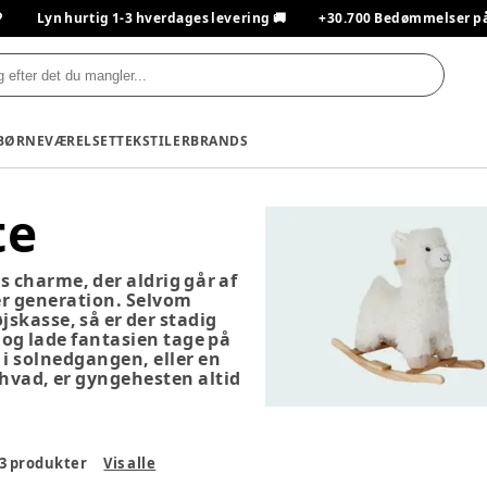

Lyn hurtig 1-3 hverdages levering 🚚
+30.700 Bedømmelser på T
BØRNEVÆRELSET
TEKSTILER
BRANDS
te
s charme, der aldrig går af
er generation. Selvom
jskasse, så er der stadig
 og lade fantasien tage på
 i solnedgangen, eller en
hvad, er gyngehesten altid
3
produkter
Vis alle