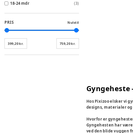
18-24 mdr
(
3
)
PRIS
Nulstil
399,20 kr.
759,20 kr.
Gyngeheste –
Hos Pixizoo elsker vi g
designs, materialer og 
Hvorfor er gyngehesten
Gyngehesten har været e
ved den blide vuggen f