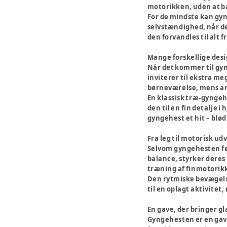
motorikken, uden at ba
For de mindste kan gyn
selvstændighed, når de 
den forvandles til alt 
Mange forskellige des
Når det kommer til gyn
inviterer til ekstra me
børneværelse, mens and
En klassisk træ-gyngehe
den til en fin detalje 
gyngehest et hit – blø
Fra leg til motorisk ud
Selvom gyngehesten før
balance, styrker deres
træning af finmotorik
Den rytmiske bevægelse
til en oplagt aktivitet,
En gave, der bringer g
Gyngehesten er en gave