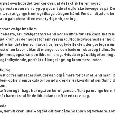
rnet overhovedet tænker over, at de faktisk lærer noget.
gehesten være en tryg og sjov måde at udforske bevægelse på. Den
lærer at gynge frem og tilbage på egen hånd. For de lidt ældre bø
fra en galophest til en eventyrlig enhjørning.
igns at vælge imellem
geheste, er udvalget større end nogensinde før. Fra klassiske træh
get kram, er der noget for enhver smag. Nogle gyngeheste er holdt
re har detaljer som sadel, tøjler og lydeffekter, der gør legen 
st er en favorit blandt mange, da den både er robust og tidløs. De
i hjemmet, også når den ikke er i brug. Hvis du er på udkig efter nog
d og indbydende, perfekt til lange lege- og krammestunder.
vikling
st og fremmest er sjov, gør den også mere for barnet, end man lig
 ben- og kernemuskulatur og udvikler deres koordination. Samtidig 
ken.
 frem og tilbage har også en beroligende effekt på mange børn. D
 når barnet skal finde lidt balance efter en travl dag.
læde
, der vækker jubel – og det gælder både hos børn og forældre. Fo