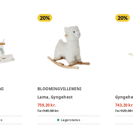
NI
BLOOMINGVILLEMINI
Lama, Gyngehest
Gyngehe
759,20 kr.
743,20 kr
Før
949,00 kr.
Før
929,00 
us
Lagerstatus