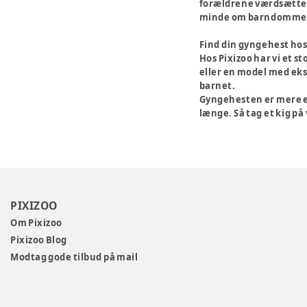
forældrene værdsætter 
minde om barndommens
Find din gyngehest hos
Hos Pixizoo har vi et s
eller en model med ekst
barnet.
Gyngehesten er mere en
længe. Så tag et kig på
PIXIZOO
Om Pixizoo
Pixizoo Blog
Modtag gode tilbud på mail