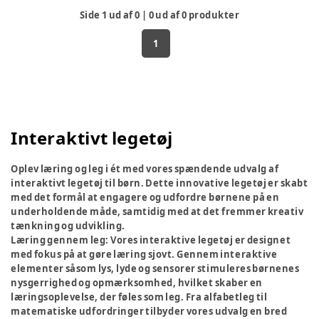
Side
1
ud af
0
|
0
ud af
0
produkter
1
Interaktivt legetøj
Oplev læring og leg i ét med vores spændende udvalg af
interaktivt legetøj til børn. Dette innovative legetøj er skabt
med det formål at engagere og udfordre børnene på en
underholdende måde, samtidig med at det fremmer kreativ
tænkning og udvikling.
Læring gennem leg:
Vores interaktive legetøj er designet
med fokus på at gøre læring sjovt. Gennem interaktive
elementer såsom lys, lyde og sensorer stimuleres børnenes
nysgerrighed og opmærksomhed, hvilket skaber en
læringsoplevelse, der føles som leg. Fra alfabetleg til
matematiske udfordringer tilbyder vores udvalg en bred