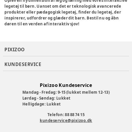
Oplev en ny dimension af leg og læring med vores interaktive
legetøj til børn. Uanset om det er teknologisk avancerede
produkter eller pædagogisk legetøj, finder du legetøj, der
inspirerer, udfordrer og glæder dit barn. Bestil nu og åbn
døren til en verden af interaktiv sjov!
PIXIZOO
KUNDESERVICE
Pixizoo Kundeservice
Mandag - Fredag: 9-15 (lukket mellem 12-13)
Lørdag - Søndag: Lukket
Helligdage: Lukket
Telefon: 88 88 74 15
kundeservice@pixizoo.dk