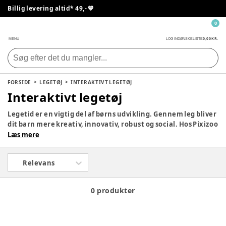
Billig levering altid* 49,- 💙
0
0,00 KR.
MENU
LOG IND
ØNSKELISTE
FORSIDE
LEGETØJ
INTERAKTIVT LEGETØJ
Interaktivt legetøj
Legetid er en vigtig del af børns udvikling. Gennem leg bliver
dit barn mere kreativ, innovativ, robust og social. Hos Pixizoo
har vi samlet det bedste legetøj til både babyer og børn.
Læs mere
Udforsk vores store udvalg og find det perfekte legetøj til dit
barn her.
Relevans
0 produkter