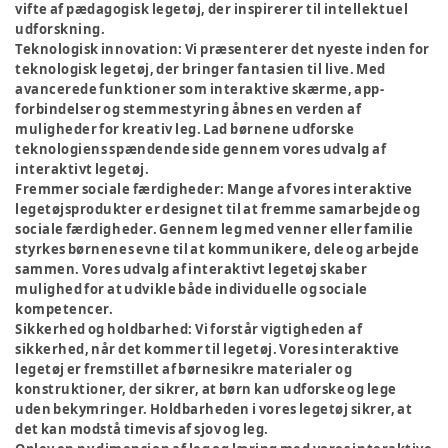
vifte af pædagogisk legetøj, der inspirerer til intellektuel
udforskning.
Teknologisk innovation:
Vi præsenterer det nyeste inden for
teknologisk legetøj, der bringer fantasien til live. Med
avancerede funktioner som interaktive skærme, app-
forbindelser og stemmestyring åbnes en verden af
muligheder for kreativ leg. Lad børnene udforske
teknologiens spændende side gennem vores udvalg af
interaktivt legetøj.
Fremmer sociale færdigheder:
Mange af vores interaktive
legetøjsprodukter er designet til at fremme samarbejde og
sociale færdigheder. Gennem leg med venner eller familie
styrkes børnenes evne til at kommunikere, dele og arbejde
sammen. Vores udvalg af interaktivt legetøj skaber
mulighed for at udvikle både individuelle og sociale
kompetencer.
Sikkerhed og holdbarhed:
Vi forstår vigtigheden af
sikkerhed, når det kommer til legetøj. Vores interaktive
legetøj er fremstillet af børnesikre materialer og
konstruktioner, der sikrer, at børn kan udforske og lege
uden bekymringer. Holdbarheden i vores legetøj sikrer, at
det kan modstå timevis af sjov og leg.