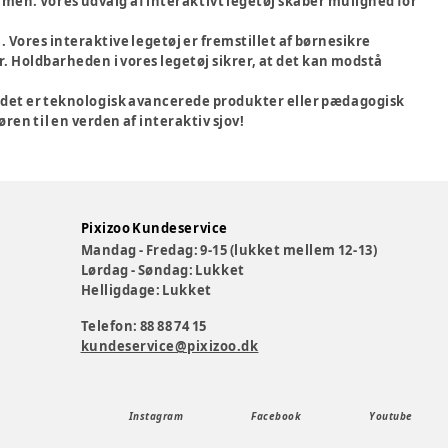
men. Vores udvalg af interaktivt legetøj skaber mulighed for
. Vores interaktive legetøj er fremstillet af børnesikre
. Holdbarheden i vores legetøj sikrer, at det kan modstå
om det er teknologisk avancerede produkter eller pædagogisk
øren til en verden af interaktiv sjov!
Pixizoo Kundeservice
Mandag - Fredag: 9-15 (lukket mellem 12-13)
Lørdag - Søndag: Lukket
Helligdage: Lukket
Telefon: 88 88 74 15
kundeservice@pixizoo.dk
Instagram
Facebook
Youtube