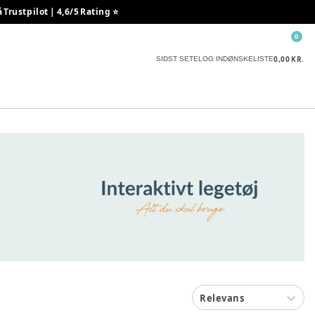
rustpilot | 4,6/5 Rating ⭐️
0
0,00 KR.
SIDST SETE
LOG IND
ØNSKELISTE
Relevans