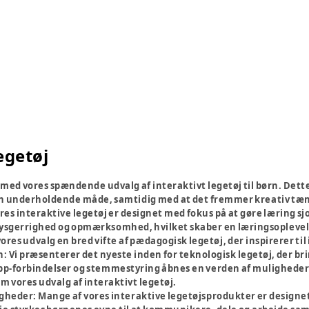
egetøj
t med vores spændende udvalg af interaktivt legetøj til børn. Det
n underholdende måde, samtidig med at det fremmer kreativ tæn
res interaktive legetøj er designet med fokus på at gøre læring s
sgerrighed og opmærksomhed, hvilket skaber en læringsoplevelse,
ores udvalg en bred vifte af pædagogisk legetøj, der inspirerer ti
n:
Vi præsenterer det nyeste inden for teknologisk legetøj, der br
p-forbindelser og stemmestyring åbnes en verden af muligheder 
vores udvalg af interaktivt legetøj.
igheder:
Mange af vores interaktive legetøjsprodukter er designe