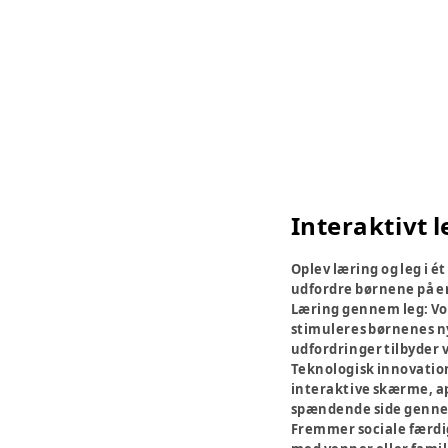
Interaktivt l
Oplev læring og leg i é
udfordre børnene på e
Læring gennem leg:
Vo
stimuleres børnenes ny
udfordringer tilbyder v
Teknologisk innovatio
interaktive skærme, ap
spændende side gennem 
Fremmer sociale færd