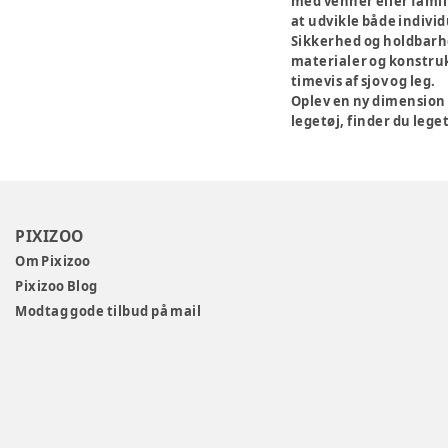
med venner eller famil
at udvikle både indivi
Sikkerhed og holdbarh
materialer og konstruk
timevis af sjov og leg.
Oplev en ny dimension 
legetøj, finder du leget
PIXIZOO
Om Pixizoo
Pixizoo Blog
Modtag gode tilbud på mail