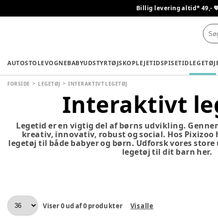
Billig levering altid* 49,- 
AUTOSTOLE
VOGNE
BABYUDSTYR
TØJ
SKO
PLEJETID
SPISETID
LEGETØJ
FORSIDE
LEGETØJ
INTERAKTIVT LEGETØJ
Interaktivt le
Legetid er en vigtig del af børns udvikling. Genne
kreativ, innovativ, robust og social. Hos Pixizoo
legetøj til både babyer og børn. Udforsk vores store
legetøj til dit barn her.
Viser
0
ud af
0
produkter
Vis alle