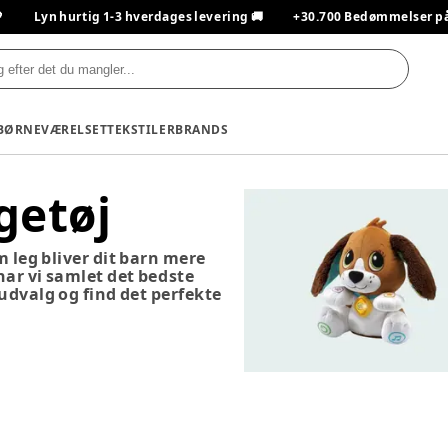

Lyn hurtig 1-3 hverdages levering 🚚
+30.700 Bedømmelser på T
BØRNEVÆRELSET
TEKSTILER
BRANDS
getøj
m leg bliver dit barn mere
 har vi samlet det bedste
 udvalg og find det perfekte