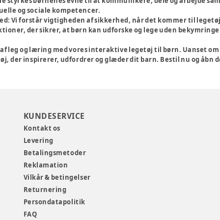
ie styrkes børnenes evne til at kommunikere, dele og arbejde sam
duelle og sociale kompetencer.
ed:
Vi forstår vigtigheden af sikkerhed, når det kommer til legetøj
tioner, der sikrer, at børn kan udforske og lege uden bekymringer
af leg og læring med vores interaktive legetøj til børn. Uanset 
øj, der inspirerer, udfordrer og glæder dit barn. Bestil nu og åbn d
KUNDESERVICE
Kontakt os
Levering
Betalingsmetoder
Reklamation
Vilkår & betingelser
Returnering
Persondatapolitik
FAQ