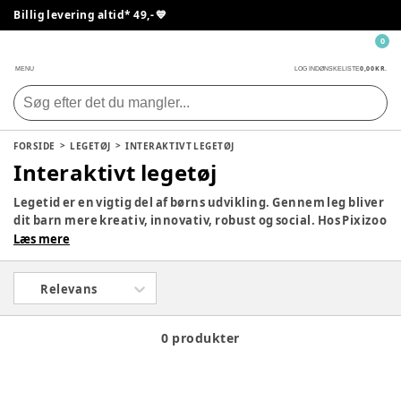
Billig levering altid* 49,- 💙
0
0,00 KR.
MENU
LOG IND
ØNSKELISTE
FORSIDE
LEGETØJ
INTERAKTIVT LEGETØJ
Interaktivt legetøj
Legetid er en vigtig del af børns udvikling. Gennem leg bliver
dit barn mere kreativ, innovativ, robust og social. Hos Pixizoo
har vi samlet det bedste legetøj til både babyer og børn.
Læs mere
Udforsk vores store udvalg og find det perfekte legetøj til dit
barn her.
Relevans
0 produkter