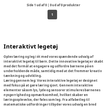
Side
1
ud af
0
|
0
ud af
0
produkter
1
Interaktivt legetøj
Oplev læring og leg i ét med vores spændende udvalg af
interaktivt legetøj til børn. Dette innovative legetøj er skabt
med det formål at engagere og udfordre børnene på en
underholdende måde, samtidig med at det fremmer kreativ
tænkning og udvikling.
Læring gennem leg:
Vores interaktive legetøj er designet
med fokus på at gøre læring sjovt. Gennem interaktive
elementer såsom lys, lyde og sensorer stimuleres børnenes
nysgerrighed og opmærksomhed, hvilket skaber en
læringsoplevelse, der føles som leg. Fra alfabetleg til
matematiske udfordringer tilbyder vores udvalg en bred