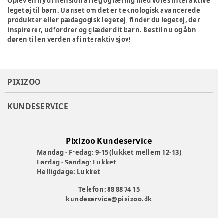
Oplev en ny dimension af leg og læring med vores interaktive
legetøj til børn. Uanset om det er teknologisk avancerede
produkter eller pædagogisk legetøj, finder du legetøj, der
inspirerer, udfordrer og glæder dit barn. Bestil nu og åbn
døren til en verden af interaktiv sjov!
PIXIZOO
KUNDESERVICE
Pixizoo Kundeservice
Mandag - Fredag: 9-15 (lukket mellem 12-13)
Lørdag - Søndag: Lukket
Helligdage: Lukket
Telefon: 88 88 74 15
kundeservice@pixizoo.dk