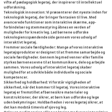
vifte af pædagogisk legetøj, der inspirerer til intellektuel
udforskning.
Teknologisk innovation:
Vi præsenterer det nyeste inden for
teknologisk legetøj, der bringer fantasien til live. Med
avancerede funktioner som interaktive skærme, app-
forbindelser og stemmestyring åbnes en verden af
muligheder for kreativ leg. Lad børnene udforske
teknologiens spændende side gennem vores udvalg af
interaktivt legetøj.
Fremmer sociale færdigheder:
Mange af vores interaktive
legetøjsprodukter er designet til at fremme samarbejde og
sociale færdigheder. Gennem leg med venner eller familie
styrkes børnenes evne til at kommunikere, dele og arbejde
sammen. Vores udvalg af interaktivt legetøj skaber
mulighed for at udvikle både individuelle og sociale
kompetencer.
Sikkerhed og holdbarhed:
Vi forstår vigtigheden af
sikkerhed, når det kommer til legetøj. Vores interaktive
legetøj er fremstillet af børnesikre materialer og
konstruktioner, der sikrer, at børn kan udforske og lege
uden bekymringer. Holdbarheden i vores legetøj sikrer, at
det kan modstå timevis af sjov og leg.