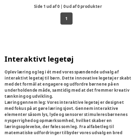
Side
1
ud af
0
|
0
ud af
0
produkter
1
Interaktivt legetøj
Oplev læring og leg i ét med vores spændende udvalg af
interaktivt legetøj til børn. Dette innovative legetøj er skabt
med det formål at engagere og udfordre børnene på en
underholdende måde, samtidig med at det fremmer kreativ
tænkning og udvikling.
Læring gennem leg:
Vores interaktive legetøj er designet
med fokus på at gøre læring sjovt. Gennem interaktive
elementer såsom lys, lyde og sensorer stimuleres børnenes
nysgerrighed og opmærksomhed, hvilket skaber en
læringsoplevelse, der føles som leg. Fra alfabetleg til
matematiske udfordringer tilbyder vores udvalg en bred