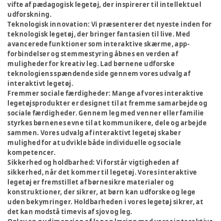
vifte af pædagogisk legetøj, der inspirerer til intellektuel
udforskning.
Teknologisk innovation:
Vi præsenterer det nyeste inden for
teknologisk legetøj, der bringer fantasien til live. Med
avancerede funktioner som interaktive skærme, app-
forbindelser og stemmestyring åbnes en verden af
muligheder for kreativ leg. Lad børnene udforske
teknologiens spændende side gennem vores udvalg af
interaktivt legetøj.
Fremmer sociale færdigheder:
Mange af vores interaktive
legetøjsprodukter er designet til at fremme samarbejde og
sociale færdigheder. Gennem leg med venner eller familie
styrkes børnenes evne til at kommunikere, dele og arbejde
sammen. Vores udvalg af interaktivt legetøj skaber
mulighed for at udvikle både individuelle og sociale
kompetencer.
Sikkerhed og holdbarhed:
Vi forstår vigtigheden af
sikkerhed, når det kommer til legetøj. Vores interaktive
legetøj er fremstillet af børnesikre materialer og
konstruktioner, der sikrer, at børn kan udforske og lege
uden bekymringer. Holdbarheden i vores legetøj sikrer, at
det kan modstå timevis af sjov og leg.