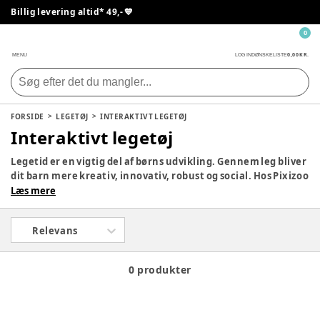
Billig levering altid* 49,- 💙
0
0,00 KR.
MENU
LOG IND
ØNSKELISTE
FORSIDE
LEGETØJ
INTERAKTIVT LEGETØJ
Interaktivt legetøj
Legetid er en vigtig del af børns udvikling. Gennem leg bliver
dit barn mere kreativ, innovativ, robust og social. Hos Pixizoo
har vi samlet det bedste legetøj til både babyer og børn.
Læs mere
Udforsk vores store udvalg og find det perfekte legetøj til dit
barn her.
Relevans
0 produkter