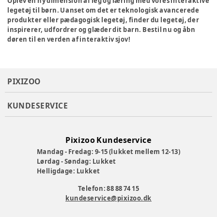
Oplev en ny dimension af leg og læring med vores interaktive
legetøj til børn. Uanset om det er teknologisk avancerede
produkter eller pædagogisk legetøj, finder du legetøj, der
inspirerer, udfordrer og glæder dit barn. Bestil nu og åbn
døren til en verden af interaktiv sjov!
PIXIZOO
KUNDESERVICE
Pixizoo Kundeservice
Mandag - Fredag: 9-15 (lukket mellem 12-13)
Lørdag - Søndag: Lukket
Helligdage: Lukket
Telefon: 88 88 74 15
kundeservice@pixizoo.dk