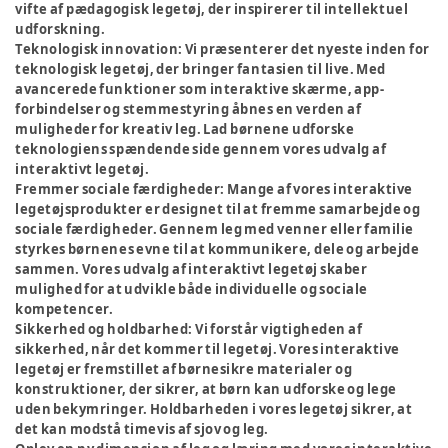
vifte af pædagogisk legetøj, der inspirerer til intellektuel
udforskning.
Teknologisk innovation:
Vi præsenterer det nyeste inden for
teknologisk legetøj, der bringer fantasien til live. Med
avancerede funktioner som interaktive skærme, app-
forbindelser og stemmestyring åbnes en verden af
muligheder for kreativ leg. Lad børnene udforske
teknologiens spændende side gennem vores udvalg af
interaktivt legetøj.
Fremmer sociale færdigheder:
Mange af vores interaktive
legetøjsprodukter er designet til at fremme samarbejde og
sociale færdigheder. Gennem leg med venner eller familie
styrkes børnenes evne til at kommunikere, dele og arbejde
sammen. Vores udvalg af interaktivt legetøj skaber
mulighed for at udvikle både individuelle og sociale
kompetencer.
Sikkerhed og holdbarhed:
Vi forstår vigtigheden af
sikkerhed, når det kommer til legetøj. Vores interaktive
legetøj er fremstillet af børnesikre materialer og
konstruktioner, der sikrer, at børn kan udforske og lege
uden bekymringer. Holdbarheden i vores legetøj sikrer, at
det kan modstå timevis af sjov og leg.