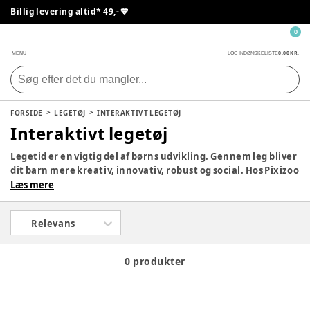
Billig levering altid* 49,- 💙
0
0,00 KR.
MENU
LOG IND
ØNSKELISTE
FORSIDE
LEGETØJ
INTERAKTIVT LEGETØJ
Interaktivt legetøj
Legetid er en vigtig del af børns udvikling. Gennem leg bliver
dit barn mere kreativ, innovativ, robust og social. Hos Pixizoo
har vi samlet det bedste legetøj til både babyer og børn.
Læs mere
Udforsk vores store udvalg og find det perfekte legetøj til dit
barn her.
Relevans
0 produkter