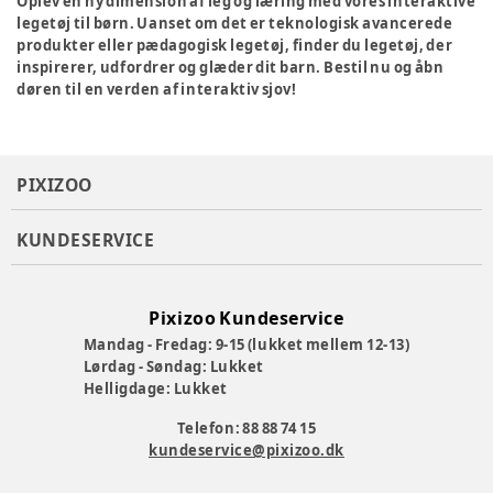
Oplev en ny dimension af leg og læring med vores interaktive
legetøj til børn. Uanset om det er teknologisk avancerede
produkter eller pædagogisk legetøj, finder du legetøj, der
inspirerer, udfordrer og glæder dit barn. Bestil nu og åbn
døren til en verden af interaktiv sjov!
PIXIZOO
KUNDESERVICE
Pixizoo Kundeservice
Mandag - Fredag: 9-15 (lukket mellem 12-13)
Lørdag - Søndag: Lukket
Helligdage: Lukket
Telefon: 88 88 74 15
kundeservice@pixizoo.dk