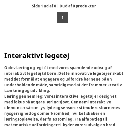
Side
1
ud af
0
|
0
ud af
0
produkter
1
Interaktivt legetøj
Oplev læring og leg i ét med vores spændende udvalg af
interaktivt legetøj til børn. Dette innovative legetøj er skabt
med det formål at engagere og udfordre børnene på en
underholdende måde, samtidig med at det fremmer kreativ
tænkning og udvikling.
Læring gennem leg:
Vores interaktive legetøj er designet
med fokus på at gøre læring sjovt. Gennem interaktive
elementer såsom lys, lyde og sensorer stimuleres børnenes
nysgerrighed og opmærksomhed, hvilket skaber en
læringsoplevelse, der føles som leg. Fra alfabetleg til
matematiske udfordringer tilbyder vores udvalg en bred