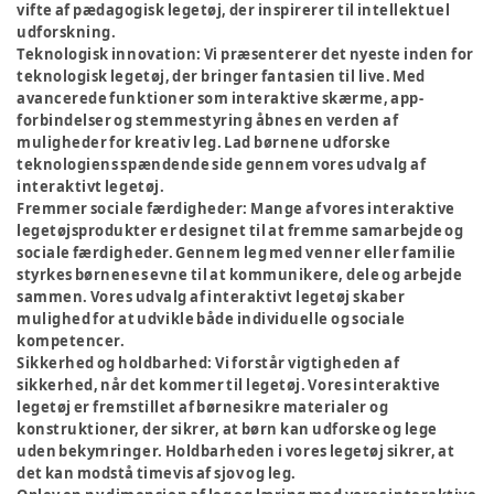
vifte af pædagogisk legetøj, der inspirerer til intellektuel
udforskning.
Teknologisk innovation:
Vi præsenterer det nyeste inden for
teknologisk legetøj, der bringer fantasien til live. Med
avancerede funktioner som interaktive skærme, app-
forbindelser og stemmestyring åbnes en verden af
muligheder for kreativ leg. Lad børnene udforske
teknologiens spændende side gennem vores udvalg af
interaktivt legetøj.
Fremmer sociale færdigheder:
Mange af vores interaktive
legetøjsprodukter er designet til at fremme samarbejde og
sociale færdigheder. Gennem leg med venner eller familie
styrkes børnenes evne til at kommunikere, dele og arbejde
sammen. Vores udvalg af interaktivt legetøj skaber
mulighed for at udvikle både individuelle og sociale
kompetencer.
Sikkerhed og holdbarhed:
Vi forstår vigtigheden af
sikkerhed, når det kommer til legetøj. Vores interaktive
legetøj er fremstillet af børnesikre materialer og
konstruktioner, der sikrer, at børn kan udforske og lege
uden bekymringer. Holdbarheden i vores legetøj sikrer, at
det kan modstå timevis af sjov og leg.