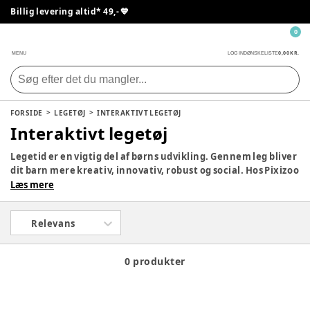
Billig levering altid* 49,- 💙
0
0,00 KR.
MENU
LOG IND
ØNSKELISTE
FORSIDE
LEGETØJ
INTERAKTIVT LEGETØJ
Interaktivt legetøj
Legetid er en vigtig del af børns udvikling. Gennem leg bliver
dit barn mere kreativ, innovativ, robust og social. Hos Pixizoo
har vi samlet det bedste legetøj til både babyer og børn.
Læs mere
Udforsk vores store udvalg og find det perfekte legetøj til dit
barn her.
Relevans
0 produkter