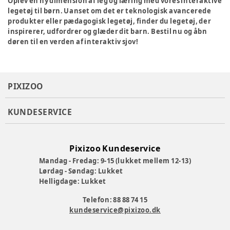
Oplev en ny dimension af leg og læring med vores interaktive
legetøj til børn. Uanset om det er teknologisk avancerede
produkter eller pædagogisk legetøj, finder du legetøj, der
inspirerer, udfordrer og glæder dit barn. Bestil nu og åbn
døren til en verden af interaktiv sjov!
PIXIZOO
KUNDESERVICE
Pixizoo Kundeservice
Mandag - Fredag: 9-15 (lukket mellem 12-13)
Lørdag - Søndag: Lukket
Helligdage: Lukket
Telefon: 88 88 74 15
kundeservice@pixizoo.dk