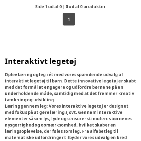
Side
1
ud af
0
|
0
ud af
0
produkter
1
Interaktivt legetøj
Oplev læring og leg i ét med vores spændende udvalg af
interaktivt legetøj til børn. Dette innovative legetøj er skabt
med det formål at engagere og udfordre børnene på en
underholdende måde, samtidig med at det fremmer kreativ
tænkning og udvikling.
Læring gennem leg:
Vores interaktive legetøj er designet
med fokus på at gøre læring sjovt. Gennem interaktive
elementer såsom lys, lyde og sensorer stimuleres børnenes
nysgerrighed og opmærksomhed, hvilket skaber en
læringsoplevelse, der føles som leg. Fra alfabetleg til
matematiske udfordringer tilbyder vores udvalg en bred