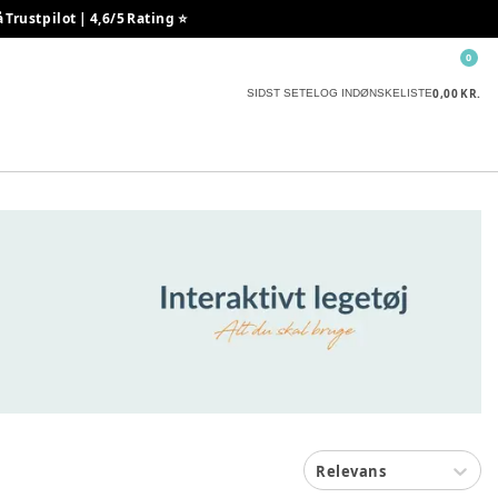
rustpilot | 4,6/5 Rating ⭐️
0
0,00 KR.
SIDST SETE
LOG IND
ØNSKELISTE
Relevans