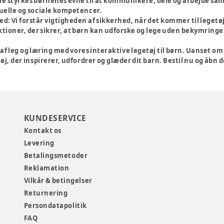
ie styrkes børnenes evne til at kommunikere, dele og arbejde sam
duelle og sociale kompetencer.
ed:
Vi forstår vigtigheden af sikkerhed, når det kommer til legetøj
tioner, der sikrer, at børn kan udforske og lege uden bekymringer
af leg og læring med vores interaktive legetøj til børn. Uanset 
øj, der inspirerer, udfordrer og glæder dit barn. Bestil nu og åbn d
KUNDESERVICE
Kontakt os
Levering
Betalingsmetoder
Reklamation
Vilkår & betingelser
Returnering
Persondatapolitik
FAQ