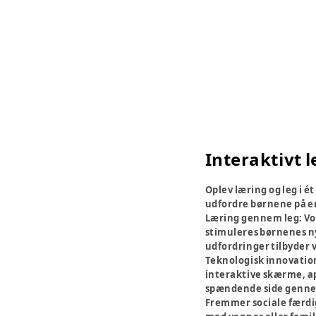
Interaktivt l
Oplev læring og leg i é
udfordre børnene på e
Læring gennem leg:
Vo
stimuleres børnenes ny
udfordringer tilbyder v
Teknologisk innovatio
interaktive skærme, ap
spændende side gennem 
Fremmer sociale færd