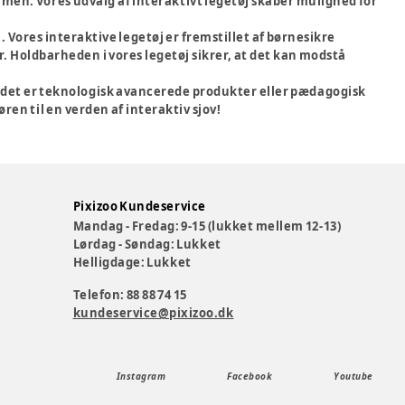
men. Vores udvalg af interaktivt legetøj skaber mulighed for
. Vores interaktive legetøj er fremstillet af børnesikre
. Holdbarheden i vores legetøj sikrer, at det kan modstå
om det er teknologisk avancerede produkter eller pædagogisk
øren til en verden af interaktiv sjov!
Pixizoo Kundeservice
Mandag - Fredag: 9-15 (lukket mellem 12-13)
Lørdag - Søndag: Lukket
Helligdage: Lukket
Telefon: 88 88 74 15
kundeservice@pixizoo.dk
Instagram
Facebook
Youtube