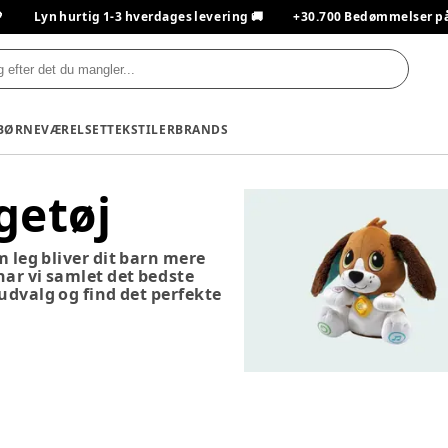

Lyn hurtig 1-3 hverdages levering 🚚
+30.700 Bedømmelser på T
BØRNEVÆRELSET
TEKSTILER
BRANDS
getøj
m leg bliver dit barn mere
 har vi samlet det bedste
 udvalg og find det perfekte