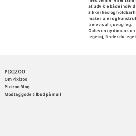
med venner eller famil
at udvikle både indivi
Sikkerhed og holdbarh
materialer og konstruk
timevis af sjov og leg.
Oplev en ny dimension 
legetøj, finder du leget
PIXIZOO
Om Pixizoo
Pixizoo Blog
Modtag gode tilbud på mail