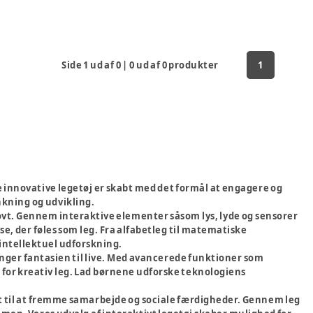
Side
1
ud af
0
|
0
ud af
0
produkter
1
te innovative legetøj er skabt med det formål at engagere og
kning og udvikling.
jovt. Gennem interaktive elementer såsom lys, lyde og sensorer
 der føles som leg. Fra alfabetleg til matematiske
l intellektuel udforskning.
inger fantasien til live. Med avancerede funktioner som
for kreativ leg. Lad børnene udforske teknologiens
t til at fremme samarbejde og sociale færdigheder. Gennem leg