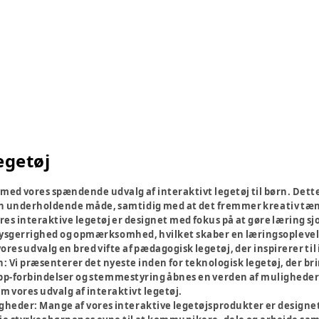
egetøj
t med vores spændende udvalg af interaktivt legetøj til børn. Det
n underholdende måde, samtidig med at det fremmer kreativ tæn
res interaktive legetøj er designet med fokus på at gøre læring s
sgerrighed og opmærksomhed, hvilket skaber en læringsoplevelse,
ores udvalg en bred vifte af pædagogisk legetøj, der inspirerer ti
n:
Vi præsenterer det nyeste inden for teknologisk legetøj, der br
p-forbindelser og stemmestyring åbnes en verden af muligheder 
vores udvalg af interaktivt legetøj.
igheder:
Mange af vores interaktive legetøjsprodukter er designe