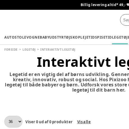
Billig levering altid* 49,- 
AUTOSTOLE
VOGNE
BABYUDSTYR
TØJ
SKO
PLEJETID
SPISETID
LEGETØJ
FORSIDE
LEGETØJ
INTERAKTIVT LEGETØJ
Interaktivt le
Legetid er en vigtig del af børns udvikling. Genne
kreativ, innovativ, robust og social. Hos Pixizoo
legetøj til både babyer og børn. Udforsk vores store
legetøj til dit barn her.
Viser
0
ud af
0
produkter
Vis alle