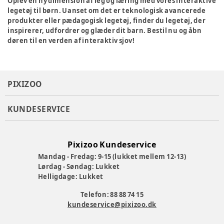
Oplev en ny dimension af leg og læring med vores interaktive
legetøj til børn. Uanset om det er teknologisk avancerede
produkter eller pædagogisk legetøj, finder du legetøj, der
inspirerer, udfordrer og glæder dit barn. Bestil nu og åbn
døren til en verden af interaktiv sjov!
PIXIZOO
KUNDESERVICE
Pixizoo Kundeservice
Mandag - Fredag: 9-15 (lukket mellem 12-13)
Lørdag - Søndag: Lukket
Helligdage: Lukket
Telefon: 88 88 74 15
kundeservice@pixizoo.dk