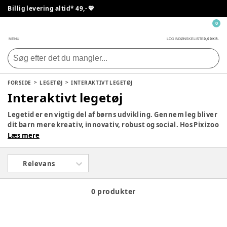
Billig levering altid* 49,- 💙
0
0,00 KR.
MENU
LOG IND
ØNSKELISTE
FORSIDE
LEGETØJ
INTERAKTIVT LEGETØJ
Interaktivt legetøj
Legetid er en vigtig del af børns udvikling. Gennem leg bliver
dit barn mere kreativ, innovativ, robust og social. Hos Pixizoo
har vi samlet det bedste legetøj til både babyer og børn.
Læs mere
Udforsk vores store udvalg og find det perfekte legetøj til dit
barn her.
Relevans
0 produkter