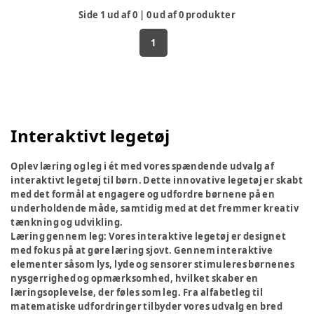
Side
1
ud af
0
|
0
ud af
0
produkter
1
Interaktivt legetøj
Oplev læring og leg i ét med vores spændende udvalg af
interaktivt legetøj til børn. Dette innovative legetøj er skabt
med det formål at engagere og udfordre børnene på en
underholdende måde, samtidig med at det fremmer kreativ
tænkning og udvikling.
Læring gennem leg:
Vores interaktive legetøj er designet
med fokus på at gøre læring sjovt. Gennem interaktive
elementer såsom lys, lyde og sensorer stimuleres børnenes
nysgerrighed og opmærksomhed, hvilket skaber en
læringsoplevelse, der føles som leg. Fra alfabetleg til
matematiske udfordringer tilbyder vores udvalg en bred