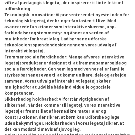
vifte af pædagogisk legetøj, der inspirerer til intellektuel
udforskning.
Teknologisk innovation:
Vi præsenterer det nyeste inden for
teknologisk legetøj, der bringer fantasien til live. Med
avancerede funktioner som interaktive skærme, app-
forbindelser og stemmestyring åbnes en verden af
muligheder for kreativ leg. Lad børnene udforske
teknologiens spændende side gennem vores udvalg af
interaktivt legetøj.
Fremmer sociale færdigheder:
Mange af vores interaktive
legetøjsprodukter er designet til at fremme samarbejde og
sociale færdigheder. Gennem leg med venner eller familie
styrkes børnenes evne til at kommunikere, dele og arbejde
sammen. Vores udvalg af interaktivt legetøj skaber
mulighed for at udvikle både individuelle og sociale
kompetencer.
Sikkerhed og holdbarhed:
Vi forstår vigtigheden af
sikkerhed, når det kommer til legetøj. Vores interaktive
legetøj er fremstillet af børnesikre materialer og
konstruktioner, der sikrer, at børn kan udforske og lege
uden bekymringer. Holdbarheden i vores legetøj sikrer, at
det kan modstå timevis af sjov og leg.