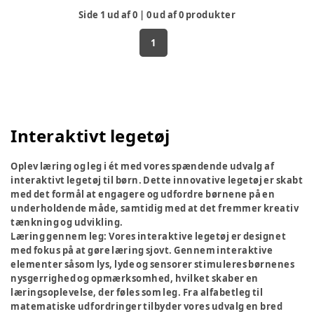
Side
1
ud af
0
|
0
ud af
0
produkter
1
Interaktivt legetøj
Oplev læring og leg i ét med vores spændende udvalg af
interaktivt legetøj til børn. Dette innovative legetøj er skabt
med det formål at engagere og udfordre børnene på en
underholdende måde, samtidig med at det fremmer kreativ
tænkning og udvikling.
Læring gennem leg:
Vores interaktive legetøj er designet
med fokus på at gøre læring sjovt. Gennem interaktive
elementer såsom lys, lyde og sensorer stimuleres børnenes
nysgerrighed og opmærksomhed, hvilket skaber en
læringsoplevelse, der føles som leg. Fra alfabetleg til
matematiske udfordringer tilbyder vores udvalg en bred