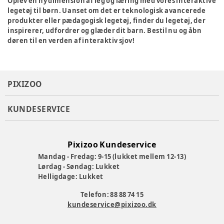
Oplev en ny dimension af leg og læring med vores interaktive
legetøj til børn. Uanset om det er teknologisk avancerede
produkter eller pædagogisk legetøj, finder du legetøj, der
inspirerer, udfordrer og glæder dit barn. Bestil nu og åbn
døren til en verden af interaktiv sjov!
PIXIZOO
KUNDESERVICE
Pixizoo Kundeservice
Mandag - Fredag: 9-15 (lukket mellem 12-13)
Lørdag - Søndag: Lukket
Helligdage: Lukket
Telefon: 88 88 74 15
kundeservice@pixizoo.dk