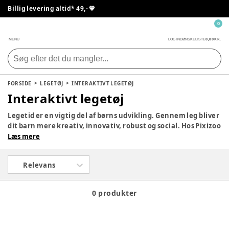
Billig levering altid* 49,- 💙
0
0,00 KR.
MENU
LOG IND
ØNSKELISTE
FORSIDE
LEGETØJ
INTERAKTIVT LEGETØJ
Interaktivt legetøj
Legetid er en vigtig del af børns udvikling. Gennem leg bliver
dit barn mere kreativ, innovativ, robust og social. Hos Pixizoo
har vi samlet det bedste legetøj til både babyer og børn.
Læs mere
Udforsk vores store udvalg og find det perfekte legetøj til dit
barn her.
Relevans
0 produkter