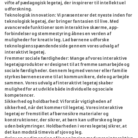
vifte af pædagogisk legetøj, der inspirerer til intellektuel
udforskning.
Teknologisk innovation:
Vi præsenterer det nyeste inden for
teknologisk legetøj, der bringer fantasien til live. Med
avancerede funktioner som interaktive skærme, app-
forbindelser og stemmestyring åbnes en verden af
muligheder for kreativ leg. Lad børnene udforske
teknologiens spændende side gennem vores udvalg af
interaktivt legetøj.
Fremmer sociale færdigheder:
Mange af vores interaktive
legetøjsprodukter er designet til at fremme samarbejde og
sociale færdigheder. Gennem leg med venner eller familie
styrkes børnenes evne til at kommunikere, dele og arbejde
sammen. Vores udvalg af interaktivt legetøj skaber
mulighed for at udvikle både individuelle og sociale
kompetencer.
Sikkerhed og holdbarhed:
Vi forstår vigtigheden af
sikkerhed, når det kommer til legetøj. Vores interaktive
legetøj er fremstillet af børnesikre materialer og
konstruktioner, der sikrer, at børn kan udforske og lege
uden bekymringer. Holdbarheden i vores legetøj sikrer, at
det kan modstå timevis af sjov og leg.