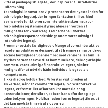
vifte af pædagogisk legetøj, der inspirerer til intellektuel
udforskning.
Teknologisk innovation:
Vi præsenterer det nyeste inden for
teknologisk legetøj, der bringer fantasien til live. Med
avancerede funktioner som interaktive skærme, app-
forbindelser og stemmestyring åbnes en verden af
muligheder for kreativ leg. Lad børnene udforske
teknologiens spændende side gennem vores udvalg af
interaktivt legetøj.
Fremmer sociale færdigheder:
Mange af vores interaktive
legetøjsprodukter er designet til at fremme samarbejde og
sociale færdigheder. Gennem leg med venner eller familie
styrkes børnenes evne til at kommunikere, dele og arbejde
sammen. Vores udvalg af interaktivt legetøj skaber
mulighed for at udvikle både individuelle og sociale
kompetencer.
Sikkerhed og holdbarhed:
Vi forstår vigtigheden af
sikkerhed, når det kommer til legetøj. Vores interaktive
legetøj er fremstillet af børnesikre materialer og
konstruktioner, der sikrer, at børn kan udforske og lege
uden bekymringer. Holdbarheden i vores legetøj sikrer, at
det kan modstå timevis af sjov og leg.