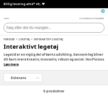
Billig levering altid* 49,- 💙
0
0,00 KR.
MENU
LOG IND
ØNSKELISTE
FORSIDE
LEGETØJ
INTERAKTIVT LEGETØJ
Interaktivt legetøj
Legetid er en vigtig del af børns udvikling. Gennem leg bliver
dit barn mere kreativ, innovativ, robust og social. Hos Pixizoo
har vi samlet det bedste legetøj til både babyer og børn.
Læs mere
Udforsk vores store udvalg og find det perfekte legetøj til dit
barn her.
Relevans
0 produkter