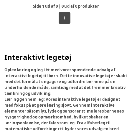
Side
1
ud af
0
|
0
ud af
0
produkter
1
Interaktivt legetøj
Oplev læring og leg i ét med vores spændende udvalg af
interaktivt legetøj til børn. Dette innovative legetøj er skabt
med det formål at engagere og udfordre børnene på en
underholdende måde, samtidig med at det fremmer kreativ
tænkning og udvikling.
Læring gennem leg:
Vores interaktive legetøj er designet
med fokus på at gøre læring sjovt. Gennem interaktive
elementer såsom lys, lyde og sensorer stimuleres børnenes
nysgerrighed og opmærksomhed, hvilket skaber en
læringsoplevelse, der føles som leg. Fra alfabetleg til
matematiske udfordringer tilbyder vores udvalg en bred