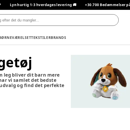

Lyn hurtig 1-3 hverdages levering 🚚
+30.700 Bedømmelser på T
BØRNEVÆRELSET
TEKSTILER
BRANDS
getøj
m leg bliver dit barn mere
 har vi samlet det bedste
 udvalg og find det perfekte