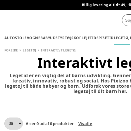
Billig levering altid* 49,- 
AUTOSTOLE
VOGNE
BABYUDSTYR
TØJ
SKO
PLEJETID
SPISETID
LEGETØJ
FORSIDE
LEGETØJ
INTERAKTIVT LEGETØJ
Interaktivt le
Legetid er en vigtig del af børns udvikling. Genne
kreativ, innovativ, robust og social. Hos Pixizoo
legetøj til både babyer og børn. Udforsk vores store
legetøj til dit barn her.
Viser
0
ud af
0
produkter
Vis alle