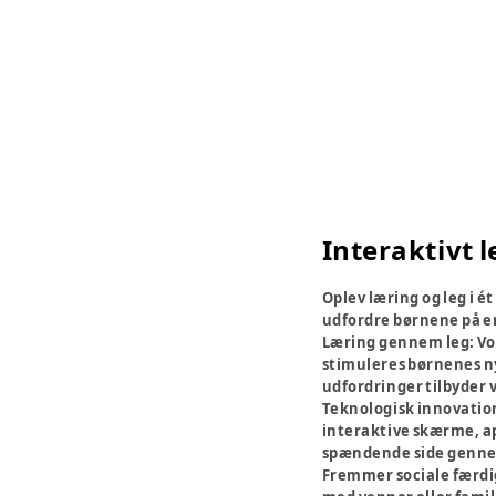
Interaktivt l
Oplev læring og leg i é
udfordre børnene på e
Læring gennem leg:
Vo
stimuleres børnenes ny
udfordringer tilbyder v
Teknologisk innovatio
interaktive skærme, ap
spændende side gennem 
Fremmer sociale færd