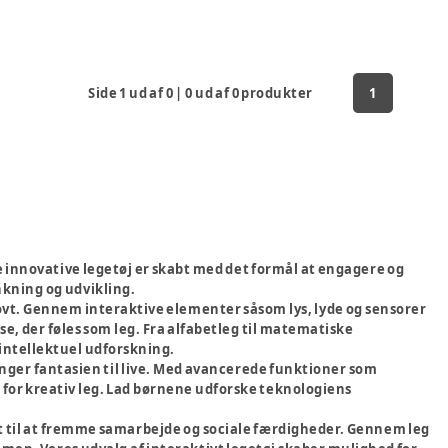
Side
1
ud af
0
|
0
ud af
0
produkter
1
te innovative legetøj er skabt med det formål at engagere og
kning og udvikling.
jovt. Gennem interaktive elementer såsom lys, lyde og sensorer
 der føles som leg. Fra alfabetleg til matematiske
l intellektuel udforskning.
inger fantasien til live. Med avancerede funktioner som
for kreativ leg. Lad børnene udforske teknologiens
t til at fremme samarbejde og sociale færdigheder. Gennem leg