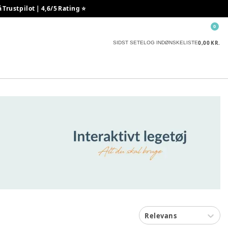
rustpilot | 4,6/5 Rating ⭐️
0
0,00 KR.
SIDST SETE
LOG IND
ØNSKELISTE
Relevans