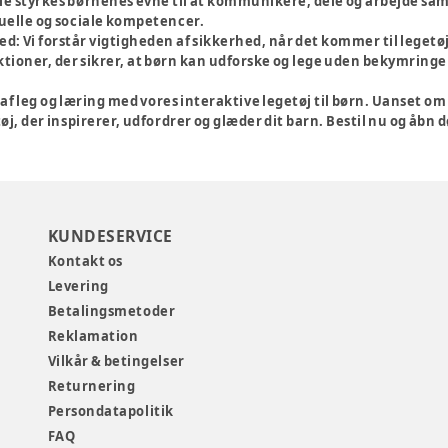
ie styrkes børnenes evne til at kommunikere, dele og arbejde sam
duelle og sociale kompetencer.
ed:
Vi forstår vigtigheden af sikkerhed, når det kommer til legetøj
tioner, der sikrer, at børn kan udforske og lege uden bekymringer
af leg og læring med vores interaktive legetøj til børn. Uanset 
øj, der inspirerer, udfordrer og glæder dit barn. Bestil nu og åbn d
KUNDESERVICE
Kontakt os
Levering
Betalingsmetoder
Reklamation
Vilkår & betingelser
Returnering
Persondatapolitik
FAQ