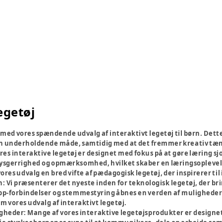
egetøj
t med vores spændende udvalg af interaktivt legetøj til børn. Det
n underholdende måde, samtidig med at det fremmer kreativ tæn
res interaktive legetøj er designet med fokus på at gøre læring s
sgerrighed og opmærksomhed, hvilket skaber en læringsoplevelse,
ores udvalg en bred vifte af pædagogisk legetøj, der inspirerer ti
n:
Vi præsenterer det nyeste inden for teknologisk legetøj, der br
p-forbindelser og stemmestyring åbnes en verden af muligheder 
vores udvalg af interaktivt legetøj.
igheder:
Mange af vores interaktive legetøjsprodukter er designe