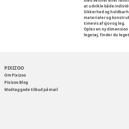
med venner eller famil
at udvikle både indivi
Sikkerhed og holdbarh
materialer og konstruk
timevis af sjov og leg.
Oplev en ny dimension 
legetøj, finder du leget
PIXIZOO
Om Pixizoo
Pixizoo Blog
Modtag gode tilbud på mail