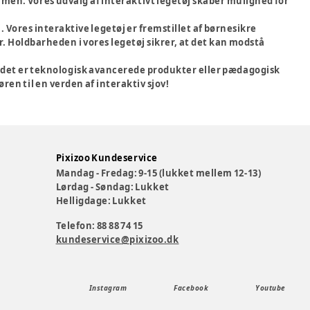
men. Vores udvalg af interaktivt legetøj skaber mulighed for
. Vores interaktive legetøj er fremstillet af børnesikre
. Holdbarheden i vores legetøj sikrer, at det kan modstå
om det er teknologisk avancerede produkter eller pædagogisk
øren til en verden af interaktiv sjov!
Pixizoo Kundeservice
Mandag - Fredag: 9-15 (lukket mellem 12-13)
Lørdag - Søndag: Lukket
Helligdage: Lukket
Telefon: 88 88 74 15
kundeservice@pixizoo.dk
Instagram
Facebook
Youtube