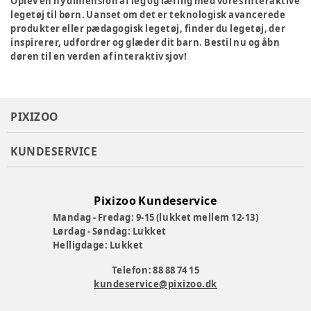
Oplev en ny dimension af leg og læring med vores interaktive
legetøj til børn. Uanset om det er teknologisk avancerede
produkter eller pædagogisk legetøj, finder du legetøj, der
inspirerer, udfordrer og glæder dit barn. Bestil nu og åbn
døren til en verden af interaktiv sjov!
PIXIZOO
KUNDESERVICE
Pixizoo Kundeservice
Mandag - Fredag: 9-15 (lukket mellem 12-13)
Lørdag - Søndag: Lukket
Helligdage: Lukket
Telefon: 88 88 74 15
kundeservice@pixizoo.dk