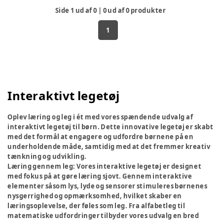
Side
1
ud af
0
|
0
ud af
0
produkter
1
Interaktivt legetøj
Oplev læring og leg i ét med vores spændende udvalg af
interaktivt legetøj til børn. Dette innovative legetøj er skabt
med det formål at engagere og udfordre børnene på en
underholdende måde, samtidig med at det fremmer kreativ
tænkning og udvikling.
Læring gennem leg:
Vores interaktive legetøj er designet
med fokus på at gøre læring sjovt. Gennem interaktive
elementer såsom lys, lyde og sensorer stimuleres børnenes
nysgerrighed og opmærksomhed, hvilket skaber en
læringsoplevelse, der føles som leg. Fra alfabetleg til
matematiske udfordringer tilbyder vores udvalg en bred