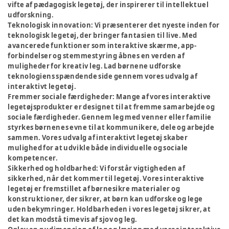
vifte af pædagogisk legetøj, der inspirerer til intellektuel
udforskning.
Teknologisk innovation:
Vi præsenterer det nyeste inden for
teknologisk legetøj, der bringer fantasien til live. Med
avancerede funktioner som interaktive skærme, app-
forbindelser og stemmestyring åbnes en verden af
muligheder for kreativ leg. Lad børnene udforske
teknologiens spændende side gennem vores udvalg af
interaktivt legetøj.
Fremmer sociale færdigheder:
Mange af vores interaktive
legetøjsprodukter er designet til at fremme samarbejde og
sociale færdigheder. Gennem leg med venner eller familie
styrkes børnenes evne til at kommunikere, dele og arbejde
sammen. Vores udvalg af interaktivt legetøj skaber
mulighed for at udvikle både individuelle og sociale
kompetencer.
Sikkerhed og holdbarhed:
Vi forstår vigtigheden af
sikkerhed, når det kommer til legetøj. Vores interaktive
legetøj er fremstillet af børnesikre materialer og
konstruktioner, der sikrer, at børn kan udforske og lege
uden bekymringer. Holdbarheden i vores legetøj sikrer, at
det kan modstå timevis af sjov og leg.