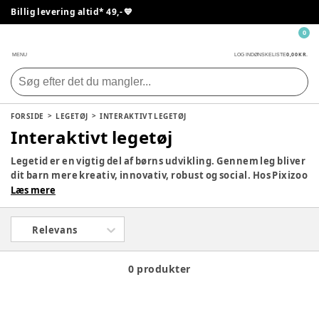
Billig levering altid* 49,- 💙
0
0,00 KR.
MENU
LOG IND
ØNSKELISTE
FORSIDE
LEGETØJ
INTERAKTIVT LEGETØJ
Interaktivt legetøj
Legetid er en vigtig del af børns udvikling. Gennem leg bliver
dit barn mere kreativ, innovativ, robust og social. Hos Pixizoo
har vi samlet det bedste legetøj til både babyer og børn.
Læs mere
Udforsk vores store udvalg og find det perfekte legetøj til dit
barn her.
Relevans
0 produkter