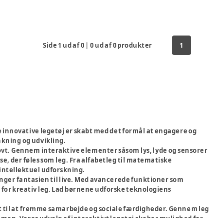
Side
1
ud af
0
|
0
ud af
0
produkter
1
te innovative legetøj er skabt med det formål at engagere og
kning og udvikling.
jovt. Gennem interaktive elementer såsom lys, lyde og sensorer
 der føles som leg. Fra alfabetleg til matematiske
l intellektuel udforskning.
inger fantasien til live. Med avancerede funktioner som
for kreativ leg. Lad børnene udforske teknologiens
t til at fremme samarbejde og sociale færdigheder. Gennem leg