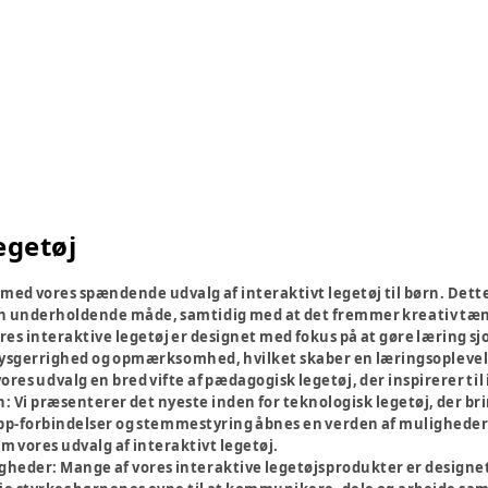
egetøj
t med vores spændende udvalg af interaktivt legetøj til børn. Det
n underholdende måde, samtidig med at det fremmer kreativ tæn
res interaktive legetøj er designet med fokus på at gøre læring s
sgerrighed og opmærksomhed, hvilket skaber en læringsoplevelse,
ores udvalg en bred vifte af pædagogisk legetøj, der inspirerer ti
n:
Vi præsenterer det nyeste inden for teknologisk legetøj, der br
p-forbindelser og stemmestyring åbnes en verden af muligheder 
vores udvalg af interaktivt legetøj.
igheder:
Mange af vores interaktive legetøjsprodukter er designe