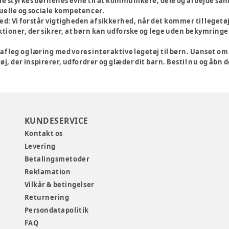
ie styrkes børnenes evne til at kommunikere, dele og arbejde sam
duelle og sociale kompetencer.
ed:
Vi forstår vigtigheden af sikkerhed, når det kommer til legetøj
tioner, der sikrer, at børn kan udforske og lege uden bekymringer
af leg og læring med vores interaktive legetøj til børn. Uanset 
øj, der inspirerer, udfordrer og glæder dit barn. Bestil nu og åbn d
KUNDESERVICE
Kontakt os
Levering
Betalingsmetoder
Reklamation
Vilkår & betingelser
Returnering
Persondatapolitik
FAQ