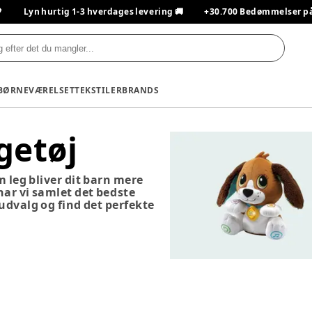

Lyn hurtig 1-3 hverdages levering 🚚
+30.700 Bedømmelser på T
BØRNEVÆRELSET
TEKSTILER
BRANDS
getøj
m leg bliver dit barn mere
 har vi samlet det bedste
 udvalg og find det perfekte