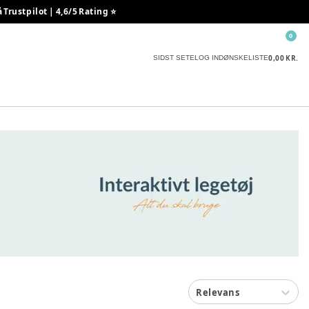
rustpilot | 4,6/5 Rating ⭐️
0
0,00 KR.
SIDST SETE
LOG IND
ØNSKELISTE
Relevans