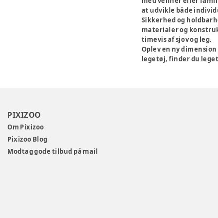
med venner eller famil
at udvikle både indivi
Sikkerhed og holdbarh
materialer og konstruk
timevis af sjov og leg.
Oplev en ny dimension 
legetøj, finder du leget
PIXIZOO
Om Pixizoo
Pixizoo Blog
Modtag gode tilbud på mail