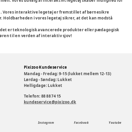
men. Vores udvalg af interaktivt legetøj skaber mulighed for
. Vores interaktive legetøj er fremstillet af børnesikre
. Holdbarheden i vores legetøj sikrer, at det kan modstå
om det er teknologisk avancerede produkter eller pædagogisk
øren til en verden af interaktiv sjov!
Pixizoo Kundeservice
Mandag - Fredag: 9-15 (lukket mellem 12-13)
Lørdag - Søndag: Lukket
Helligdage: Lukket
Telefon: 88 88 74 15
kundeservice@pixizoo.dk
Instagram
Facebook
Youtube