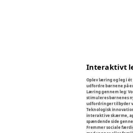
Interaktivt l
Oplev læring og leg i é
udfordre børnene på e
Læring gennem leg:
Vo
stimuleres børnenes ny
udfordringer tilbyder v
Teknologisk innovatio
interaktive skærme, ap
spændende side gennem 
Fremmer sociale færd