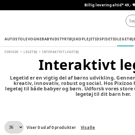
Billig levering altid* 49,- 
AUTOSTOLE
VOGNE
BABYUDSTYR
TØJ
SKO
PLEJETID
SPISETID
LEGETØJ
FORSIDE
LEGETØJ
INTERAKTIVT LEGETØJ
Interaktivt le
Legetid er en vigtig del af børns udvikling. Genne
kreativ, innovativ, robust og social. Hos Pixizoo
legetøj til både babyer og børn. Udforsk vores store
legetøj til dit barn her.
Viser
0
ud af
0
produkter
Vis alle