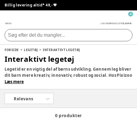
Billig levering altid* 49,- 💙
0
0,00 KR.
MENU
LOG IND
ØNSKELISTE
FORSIDE
LEGETØJ
INTERAKTIVT LEGETØJ
Interaktivt legetøj
Legetid er en vigtig del af børns udvikling. Gennem leg bliver
dit barn mere kreativ, innovativ, robust og social. Hos Pixizoo
har vi samlet det bedste legetøj til både babyer og børn.
Læs mere
Udforsk vores store udvalg og find det perfekte legetøj til dit
barn her.
Relevans
0 produkter