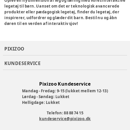
Oplev en ny dimension af leg og læring med vores interaktive
legetøj til børn. Uanset om det er teknologisk avancerede
produkter eller pædagogisk legetøj, finder du legetøj, der
inspirerer, udfordrer og glæder dit barn. Bestil nu og åbn
døren til en verden af interaktiv sjov!
PIXIZOO
KUNDESERVICE
Pixizoo Kundeservice
Mandag - Fredag: 9-15 (lukket mellem 12-13)
Lørdag - Søndag: Lukket
Helligdage: Lukket
Telefon: 88 88 74 15
kundeservice@pixizoo.dk