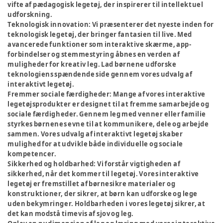
vifte af pædagogisk legetøj, der inspirerer til intellektuel
udforskning.
Teknologisk innovation:
Vi præsenterer det nyeste inden for
teknologisk legetøj, der bringer fantasien til live. Med
avancerede funktioner som interaktive skærme, app-
forbindelser og stemmestyring åbnes en verden af
muligheder for kreativ leg. Lad børnene udforske
teknologiens spændende side gennem vores udvalg af
interaktivt legetøj.
Fremmer sociale færdigheder:
Mange af vores interaktive
legetøjsprodukter er designet til at fremme samarbejde og
sociale færdigheder. Gennem leg med venner eller familie
styrkes børnenes evne til at kommunikere, dele og arbejde
sammen. Vores udvalg af interaktivt legetøj skaber
mulighed for at udvikle både individuelle og sociale
kompetencer.
Sikkerhed og holdbarhed:
Vi forstår vigtigheden af
sikkerhed, når det kommer til legetøj. Vores interaktive
legetøj er fremstillet af børnesikre materialer og
konstruktioner, der sikrer, at børn kan udforske og lege
uden bekymringer. Holdbarheden i vores legetøj sikrer, at
det kan modstå timevis af sjov og leg.