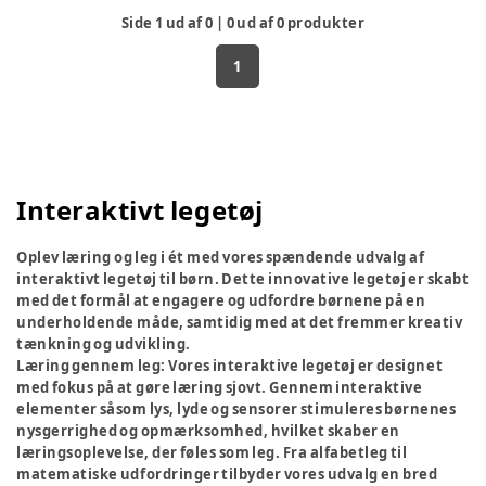
Side
1
ud af
0
|
0
ud af
0
produkter
1
Interaktivt legetøj
Oplev læring og leg i ét med vores spændende udvalg af
interaktivt legetøj til børn. Dette innovative legetøj er skabt
med det formål at engagere og udfordre børnene på en
underholdende måde, samtidig med at det fremmer kreativ
tænkning og udvikling.
Læring gennem leg:
Vores interaktive legetøj er designet
med fokus på at gøre læring sjovt. Gennem interaktive
elementer såsom lys, lyde og sensorer stimuleres børnenes
nysgerrighed og opmærksomhed, hvilket skaber en
læringsoplevelse, der føles som leg. Fra alfabetleg til
matematiske udfordringer tilbyder vores udvalg en bred