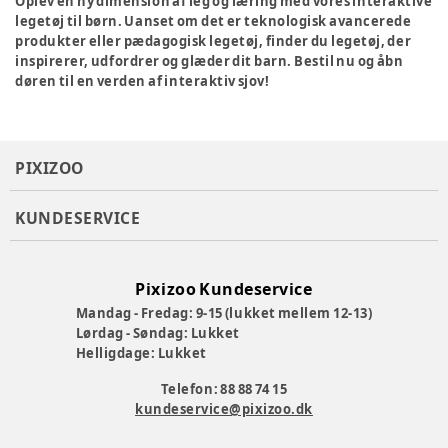
Oplev en ny dimension af leg og læring med vores interaktive
legetøj til børn. Uanset om det er teknologisk avancerede
produkter eller pædagogisk legetøj, finder du legetøj, der
inspirerer, udfordrer og glæder dit barn. Bestil nu og åbn
døren til en verden af interaktiv sjov!
PIXIZOO
KUNDESERVICE
Pixizoo Kundeservice
Mandag - Fredag: 9-15 (lukket mellem 12-13)
Lørdag - Søndag: Lukket
Helligdage: Lukket
Telefon: 88 88 74 15
kundeservice@pixizoo.dk