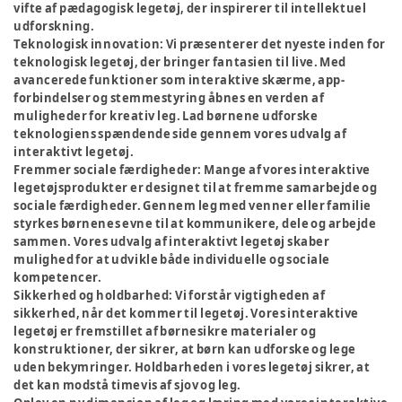
vifte af pædagogisk legetøj, der inspirerer til intellektuel
udforskning.
Teknologisk innovation:
Vi præsenterer det nyeste inden for
teknologisk legetøj, der bringer fantasien til live. Med
avancerede funktioner som interaktive skærme, app-
forbindelser og stemmestyring åbnes en verden af
muligheder for kreativ leg. Lad børnene udforske
teknologiens spændende side gennem vores udvalg af
interaktivt legetøj.
Fremmer sociale færdigheder:
Mange af vores interaktive
legetøjsprodukter er designet til at fremme samarbejde og
sociale færdigheder. Gennem leg med venner eller familie
styrkes børnenes evne til at kommunikere, dele og arbejde
sammen. Vores udvalg af interaktivt legetøj skaber
mulighed for at udvikle både individuelle og sociale
kompetencer.
Sikkerhed og holdbarhed:
Vi forstår vigtigheden af
sikkerhed, når det kommer til legetøj. Vores interaktive
legetøj er fremstillet af børnesikre materialer og
konstruktioner, der sikrer, at børn kan udforske og lege
uden bekymringer. Holdbarheden i vores legetøj sikrer, at
det kan modstå timevis af sjov og leg.