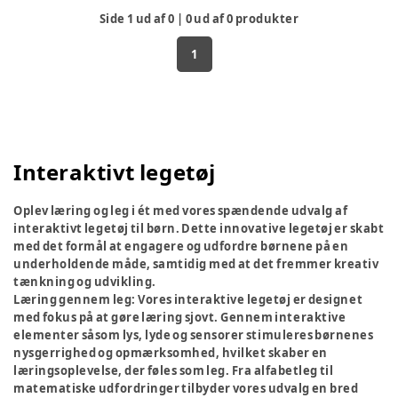
Side
1
ud af
0
|
0
ud af
0
produkter
1
Interaktivt legetøj
Oplev læring og leg i ét med vores spændende udvalg af
interaktivt legetøj til børn. Dette innovative legetøj er skabt
med det formål at engagere og udfordre børnene på en
underholdende måde, samtidig med at det fremmer kreativ
tænkning og udvikling.
Læring gennem leg:
Vores interaktive legetøj er designet
med fokus på at gøre læring sjovt. Gennem interaktive
elementer såsom lys, lyde og sensorer stimuleres børnenes
nysgerrighed og opmærksomhed, hvilket skaber en
læringsoplevelse, der føles som leg. Fra alfabetleg til
matematiske udfordringer tilbyder vores udvalg en bred