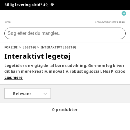
Billig levering altid* 49,- 💙
0
0,00 KR.
MENU
LOG IND
ØNSKELISTE
FORSIDE
LEGETØJ
INTERAKTIVT LEGETØJ
Interaktivt legetøj
Legetid er en vigtig del af børns udvikling. Gennem leg bliver
dit barn mere kreativ, innovativ, robust og social. Hos Pixizoo
har vi samlet det bedste legetøj til både babyer og børn.
Læs mere
Udforsk vores store udvalg og find det perfekte legetøj til dit
barn her.
Relevans
0 produkter