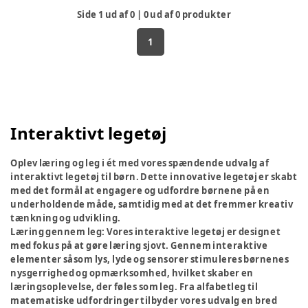
Side
1
ud af
0
|
0
ud af
0
produkter
1
Interaktivt legetøj
Oplev læring og leg i ét med vores spændende udvalg af
interaktivt legetøj til børn. Dette innovative legetøj er skabt
med det formål at engagere og udfordre børnene på en
underholdende måde, samtidig med at det fremmer kreativ
tænkning og udvikling.
Læring gennem leg:
Vores interaktive legetøj er designet
med fokus på at gøre læring sjovt. Gennem interaktive
elementer såsom lys, lyde og sensorer stimuleres børnenes
nysgerrighed og opmærksomhed, hvilket skaber en
læringsoplevelse, der føles som leg. Fra alfabetleg til
matematiske udfordringer tilbyder vores udvalg en bred