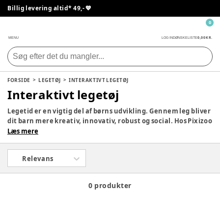
Billig levering altid* 49,- 💙
0
0,00 KR.
MENU
LOG IND
ØNSKELISTE
FORSIDE
LEGETØJ
INTERAKTIVT LEGETØJ
Interaktivt legetøj
Legetid er en vigtig del af børns udvikling. Gennem leg bliver
dit barn mere kreativ, innovativ, robust og social. Hos Pixizoo
har vi samlet det bedste legetøj til både babyer og børn.
Læs mere
Udforsk vores store udvalg og find det perfekte legetøj til dit
barn her.
Relevans
0 produkter