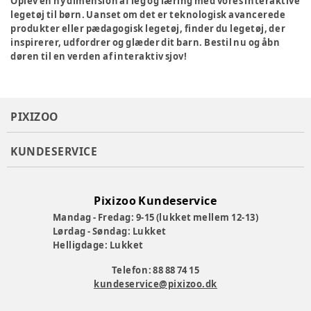
Oplev en ny dimension af leg og læring med vores interaktive
legetøj til børn. Uanset om det er teknologisk avancerede
produkter eller pædagogisk legetøj, finder du legetøj, der
inspirerer, udfordrer og glæder dit barn. Bestil nu og åbn
døren til en verden af interaktiv sjov!
PIXIZOO
KUNDESERVICE
Pixizoo Kundeservice
Mandag - Fredag: 9-15 (lukket mellem 12-13)
Lørdag - Søndag: Lukket
Helligdage: Lukket
Telefon: 88 88 74 15
kundeservice@pixizoo.dk