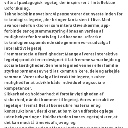
vifte af pædagogisk legetøj, der inspirerer til intellektuel
udforskning.
Teknologisk innovation:
Vi præsenterer det nyeste inden for
teknologisk legetøj, der bringer fantasien til live. Med
avancerede funktioner som interaktive skærme, app-
forbindelser og stemmestyring åbnes en verden af
muligheder for kreativ leg. Lad børnene udforske
teknologiens spændende side gennem vores udvalg af
interaktivt legetøj.
Fremmer sociale færdigheder:
Mange af vores interaktive
legetøjsprodukter er designet til at fremme samarbejde og
sociale færdigheder. Gennem leg med venner eller familie
styrkes børnenes evne til at kommunikere, dele og arbejde
sammen. Vores udvalg af interaktivt legetøj skaber
mulighed for at udvikle både individuelle og sociale
kompetencer.
Sikkerhed og holdbarhed:
Vi forstår vigtigheden af
sikkerhed, når det kommer til legetøj. Vores interaktive
legetøj er fremstillet af børnesikre materialer og
konstruktioner, der sikrer, at børn kan udforske og lege
uden bekymringer. Holdbarheden i vores legetøj sikrer, at
det kan modstå timevis af sjov og leg.