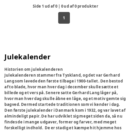
Side
1
ud af
0
|
0
ud af
0
produkter
1
Julekalender
Historien om julekalenderen
Julekalenderen stammer fra Tyskland, og det var Gerhard
Lang som lavede den første tilbage i 1900-tallet. Den bestod
af to blade, hvor man hver dag i december skulle sætte et
billede og et vers på. Senere satte Gerhard Lang låger på,
hvor man hver dag skulle åbne en låge, og et motiv gemte sig
bagved. Dermed startede traditionen som vi kender i dag.
Den første julekalender i Danmark kom i 1932, og var lavet af
almindeligt papir. De har udviklet sig meget siden da, så nu
findes de i mange udgaver, former og farver, med meget
forskelligt indhold. De er stadig et kæmpe hit hjemme hos