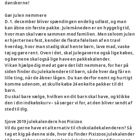
danskerne!
Gør julen nemmere
D. 1. december bliver spændingen endelig udløst, og man
kan åbne sin første pakke. Julemåneden er en hyggelig tid,
hvor man skal være sammen med familien. Men selvom julen
er hjerternes fest, kender de fleste følelsen af en travl
hverdag, hvor man stadig skal hente børn, lave mad, vaske
tøj og gøre rent. Oven i det, skal julegaverne også lige købes,
og børnene skal også lige have en pakkekalender.
Vi kan hjælpe dig med at gøre det lidt nemmere, for her på
siden finder du julekalendere til børn, så de hver dag får en
lille ting, når de åbner lågen. Du kan derfor nemt og hurtigt
komme udenom, at skulle købe 24 enkelte pakker til dit
barn.
Du skal bare vælge, hvilken en dit barn skal have, og klikke
den i din indkøbskurv – så sørger vi for, at den bliver sendt af
sted til dig.
Sjove 2019 julekalendere hos Pixizoo
Vil du gerne have et alternativ til chokoladekalenderen? Så
tag et kig på denne side, hvor du finder Pixizoos julekalender