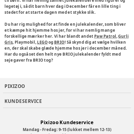
til børn. Vi har nemlig samlet julekalendere med figurer og
legetøj i, så dit barn hver dag i December får en lille ting i
stedet for at starte dagen med et stykke slik.
Du har rig mulighed for at finde en julekalender, som bliver
et kæmpe hit hjemme hos jer, for vi har nemlig mange
forskellige mærker her. Vi har blandt andet
Paw Patrol
,
Gurli
Gris
, Playmobil,
LEGO
og
BRIO
! Så skynd dig at vælge hvilken
en, der skal skabe glæde hjemme hos jer i december måned.
Har du også set den helt nye BRIO julekalender fyldt med
seje gaver fra BRIO tog?
PIXIZOO
KUNDESERVICE
Pixizoo Kundeservice
Mandag - Fredag: 9-15 (lukket mellem 12-13)