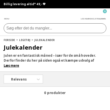
Billig levering altid* 49,- 💙
0
0,00 KR.
MENU
LOG IND
ØNSKELISTE
FORSIDE
LEGETØJ
JULEKALENDER
Julekalender
Julen er en fantastisk måned – især for de små hoveder.
Derfor finder du her på siden også et kæmpe udvalg af
julekalendere, så dit barn kan få en lille gave hver dag i
Læs mere
december med yndlingsfigurerne. Tag et kig på siden og se,
om der ikke er en, som vil falde i god jord hjemme hos jer.
Relevans
0 produkter