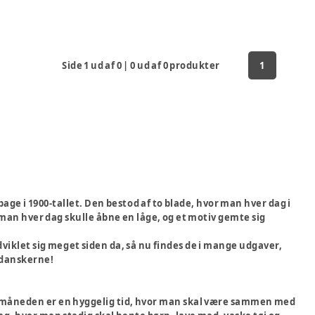
Side
1
ud af
0
|
0
ud af
0
produkter
1
ge i 1900-tallet. Den bestod af to blade, hvor man hver dag i
 man hver dag skulle åbne en låge, og et motiv gemte sig
dviklet sig meget siden da, så nu findes de i mange udgaver,
 danskerne!
ulemåneden er en hyggelig tid, hvor man skal være sammen med