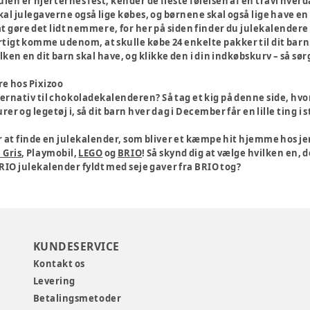
len er hjerternes fest, kender de fleste følelsen af en travl hver
skal julegaverne også lige købes, og børnene skal også lige have 
t gøre det lidt nemmere, for her på siden finder du julekalendere ti
tigt komme udenom, at skulle købe 24 enkelte pakker til dit barn
ken en dit barn skal have, og klikke den i din indkøbskurv – så sørger
re hos Pixizoo
ternativ til chokoladekalenderen? Så tag et kig på denne side, hvor
r og legetøj i, så dit barn hver dag i December får en lille ting i 
r at finde en julekalender, som bliver et kæmpe hit hjemme hos jer
 Gris
, Playmobil,
LEGO
og
BRIO
! Så skynd dig at vælge hvilken en,
RIO julekalender fyldt med seje gaver fra BRIO tog?
KUNDESERVICE
Kontakt os
Levering
Betalingsmetoder