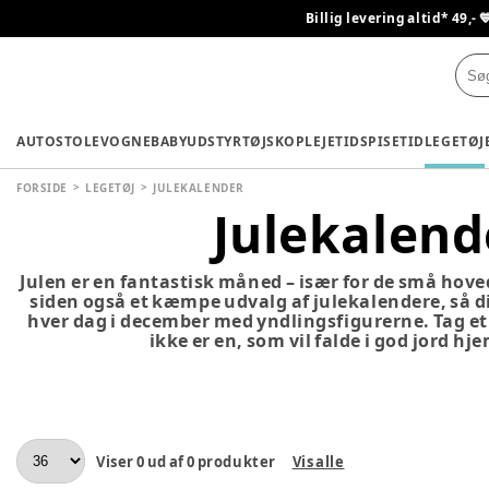
Billig levering altid* 49,- 
AUTOSTOLE
VOGNE
BABYUDSTYR
TØJ
SKO
PLEJETID
SPISETID
LEGETØJ
FORSIDE
LEGETØJ
JULEKALENDER
Julekalend
Julen er en fantastisk måned – især for de små hoved
siden også et kæmpe udvalg af julekalendere, så dit
hver dag i december med yndlingsfigurerne. Tag et 
ikke er en, som vil falde i god jord hj
Viser
0
ud af
0
produkter
Vis alle