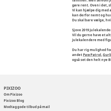
familien. Men selvom ju
gøre rent. Oven i det, 
Vi kan hjælpe dig med a
kan derfor nemt og hur
Du skal bare vælge, hvil
Sjove 2019 julekalende
Vil du gerne have et al
julekalendere med figure
Du har rig mulighed fo
andet
Paw Patrol
,
Gurli
også set den helt nye B
PIXIZOO
Om Pixizoo
Pixizoo Blog
Modtag gode tilbud på mail