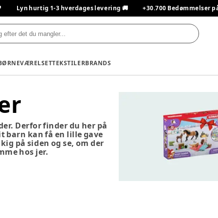

Lyn hurtig 1-3 hverdages levering 🚚
+30.700 Bedømmelser på T
BØRNEVÆRELSET
TEKSTILER
BRANDS
er
er. Derfor finder du her på
 barn kan få en lille gave
kig på siden og se, om der
emme hos jer.