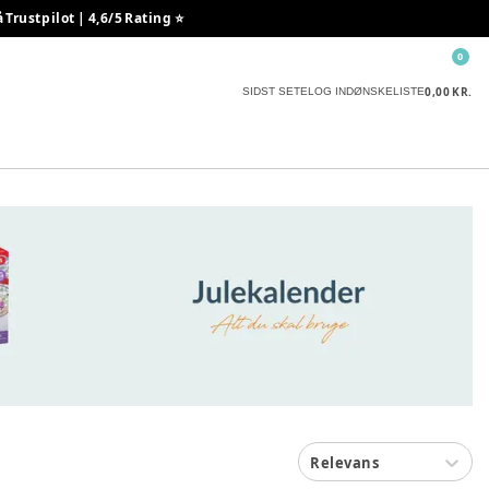
rustpilot | 4,6/5 Rating ⭐️
0
0,00 KR.
SIDST SETE
LOG IND
ØNSKELISTE
Relevans