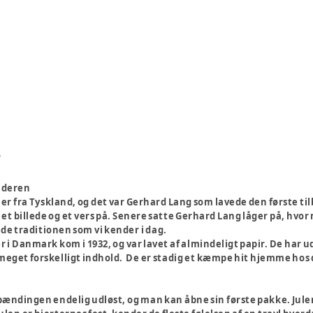
r
nderen
 fra Tyskland, og det var Gerhard Lang som lavede den første tilba
t billede og et vers på. Senere satte Gerhard Lang låger på, hvor
e traditionen som vi kender i dag.
 i Danmark kom i 1932, og var lavet af almindeligt papir. De har u
meget forskelligt indhold. De er stadig et kæmpe hit hjemme hos
spændingen endelig udløst, og man kan åbne sin første pakke. J