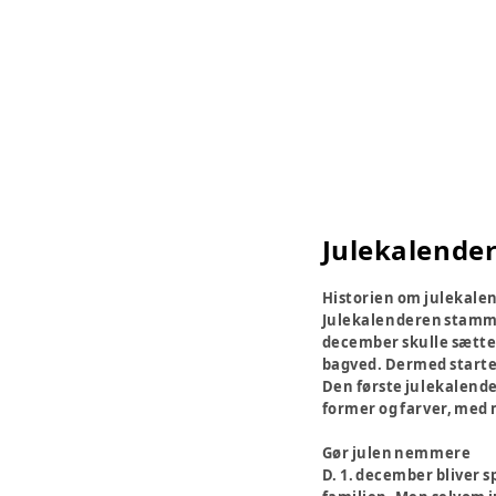
Julekalende
Historien om julekale
Julekalenderen stammer
december skulle sætte e
bagved. Dermed started
Den første julekalender
former og farver, med 
Gør julen nemmere
D. 1. december bliver 