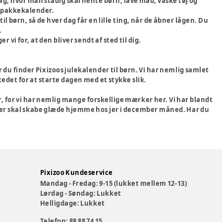
dag, hvor man stadig skal hente børn, lave mad, vaske tøj og
en pakkekalender.
l børn, så de hver dag får en lille ting, når de åbner lågen. Du
.
 vi for, at den bliver sendt af sted til dig.
 du finder Pixizoos julekalender til børn. Vi har nemlig samlet
stedet for at starte dagen med et stykke slik.
, for vi har nemlig mange forskellige mærker her. Vi har blandt
 der skal skabe glæde hjemme hos jer i december måned. Har du
Pixizoo Kundeservice
Mandag - Fredag: 9-15 (lukket mellem 12-13)
Lørdag - Søndag: Lukket
Helligdage: Lukket
Telefon: 88 88 74 15