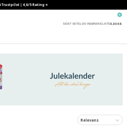
rustpilot | 4,6/5 Rating ⭐️
0
0,00 KR.
SIDST SETE
LOG IND
ØNSKELISTE
Relevans