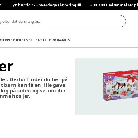

Lyn hurtig 1-3 hverdages levering 🚚
+30.700 Bedømmelser på T
BØRNEVÆRELSET
TEKSTILER
BRANDS
er
er. Derfor finder du her på
 barn kan få en lille gave
kig på siden og se, om der
emme hos jer.