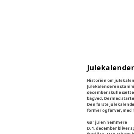
Julekalende
Historien om julekale
Julekalenderen stammer
december skulle sætte e
bagved. Dermed started
Den første julekalender
former og farver, med 
Gør julen nemmere
D. 1. december bliver 