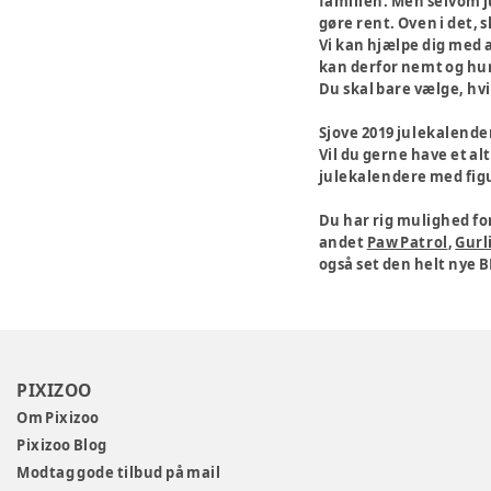
familien. Men selvom ju
gøre rent. Oven i det, 
Vi kan hjælpe dig med a
kan derfor nemt og hur
Du skal bare vælge, hvil
Sjove 2019 julekalende
Vil du gerne have et al
julekalendere med figure
Du har rig mulighed fo
andet
Paw Patrol
,
Gurli
også set den helt nye B
PIXIZOO
Om Pixizoo
Pixizoo Blog
Modtag gode tilbud på mail