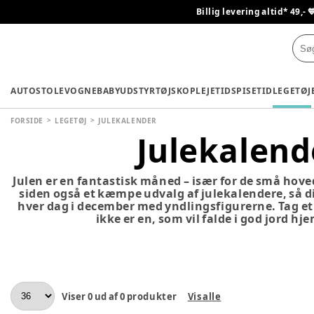
Billig levering altid* 49,- 
AUTOSTOLE
VOGNE
BABYUDSTYR
TØJ
SKO
PLEJETID
SPISETID
LEGETØJ
FORSIDE
LEGETØJ
JULEKALENDER
Julekalend
Julen er en fantastisk måned – især for de små hoved
siden også et kæmpe udvalg af julekalendere, så dit
hver dag i december med yndlingsfigurerne. Tag et 
ikke er en, som vil falde i god jord hj
Viser
0
ud af
0
produkter
Vis alle