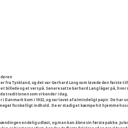
r
nderen
 fra Tyskland, og det var Gerhard Lang som lavede den første tilba
t billede og et vers på. Senere satte Gerhard Lang låger på, hvor
e traditionen som vi kender i dag.
 i Danmark kom i 1932, og var lavet af almindeligt papir. De har u
meget forskelligt indhold. De er stadig et kæmpe hit hjemme hos
spændingen endelig udløst, og man kan åbne sin første pakke. J