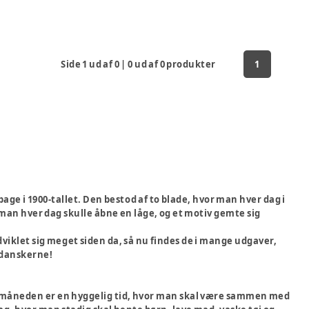
Side
1
ud af
0
|
0
ud af
0
produkter
1
ge i 1900-tallet. Den bestod af to blade, hvor man hver dag i
 man hver dag skulle åbne en låge, og et motiv gemte sig
dviklet sig meget siden da, så nu findes de i mange udgaver,
 danskerne!
ulemåneden er en hyggelig tid, hvor man skal være sammen med