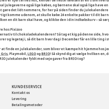
len er hjerternes fest, kender de fleste følelsen af en travl hver
skal julegaverne også lige købes, og børnene skal også lige have 
t gøre det lidt nemmere, for her på siden finder du julekalendere ti
tigt komme udenom, at skulle købe 24 enkelte pakker til dit barn
ken en dit barn skal have, og klikke den i din indkøbskurv – så sørger
re hos Pixizoo
ternativ til chokoladekalenderen? Så tag et kig på denne side, hvor
r og legetøj i, så dit barn hver dag i December får en lille ting i 
r at finde en julekalender, som bliver et kæmpe hit hjemme hos jer
 Gris
, Playmobil,
LEGO
og
BRIO
! Så skynd dig at vælge hvilken en,
RIO julekalender fyldt med seje gaver fra BRIO tog?
KUNDESERVICE
Kontakt os
Levering
Betalingsmetoder