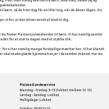
dag, hvor man stadig skal hente børn, lave mad, vaske tøj og
en pakkekalender.
l børn, så de hver dag får en lille ting, når de åbner lågen. Du
.
 vi for, at den bliver sendt af sted til dig.
 du finder Pixizoos julekalender til børn. Vi har nemlig samlet
stedet for at starte dagen med et stykke slik.
, for vi har nemlig mange forskellige mærker her. Vi har blandt
 der skal skabe glæde hjemme hos jer i december måned. Har du
Pixizoo Kundeservice
Mandag - Fredag: 9-15 (lukket mellem 12-13)
Lørdag - Søndag: Lukket
Helligdage: Lukket
Telefon: 88 88 74 15