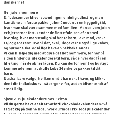
danskerne!
Gør julen nemmere
D. 1. december bliver spændingen endelig udløst, og man
kan åbne sin første pakke. Julemåneden er en hyggelig tid,
hvor man skal være sammen med familien. Men selvom julen
er hjerternes fest, kender de fleste følelsen af en travl
hverdag, hvor man stadig skal hente børn, lave mad, vaske
tøj og gøre rent. Oven i det, skal julegaverne også lige købes,
og børnene skal også lige have en pakkekalender.
Vi kan hjælpe dig med at gøre det lidt nemmere, for her på
siden finder du julekalendere til børn, så de hver dag får en
lille ting, når de åbner lågen. Du kan derfor nemt og hurtigt
komme udenom, at skulle købe 24 enkelte pakker til dit
barn.
Du skal bare vælge, hvilken en dit barn skal have, og klikke
den i din indkøbskurv – så sørger vi for, at den bliver sendt af
sted til dig.
Sjove 2019 julekalendere hos Pixizoo
Vil du gerne have et alternativ til chokoladekalenderen? Så
tag et kig på denne side, hvor du finder Pixizoos julekalender