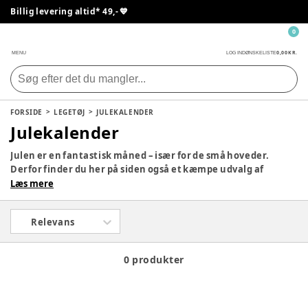
Billig levering altid* 49,- 💙
0
0,00 KR.
MENU
LOG IND
ØNSKELISTE
FORSIDE
LEGETØJ
JULEKALENDER
Julekalender
Julen er en fantastisk måned – især for de små hoveder.
Derfor finder du her på siden også et kæmpe udvalg af
julekalendere, så dit barn kan få en lille gave hver dag i
Læs mere
december med yndlingsfigurerne. Tag et kig på siden og se,
om der ikke er en, som vil falde i god jord hjemme hos jer.
Relevans
0 produkter