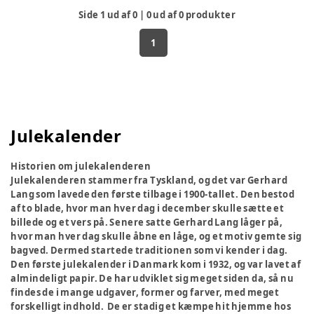
Side
1
ud af
0
|
0
ud af
0
produkter
1
Julekalender
Historien om julekalenderen
Julekalenderen stammer fra Tyskland, og det var Gerhard
Lang som lavede den første tilbage i 1900-tallet. Den bestod
af to blade, hvor man hver dag i december skulle sætte et
billede og et vers på. Senere satte Gerhard Lang låger på,
hvor man hver dag skulle åbne en låge, og et motiv gemte sig
bagved. Dermed startede traditionen som vi kender i dag.
Den første julekalender i Danmark kom i 1932, og var lavet af
almindeligt papir. De har udviklet sig meget siden da, så nu
findes de i mange udgaver, former og farver, med meget
forskelligt indhold. De er stadig et kæmpe hit hjemme hos