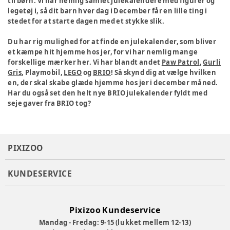
til børn. Vi har nemlig samlet julekalendere med figurer og
legetøj i, så dit barn hver dag i December får en lille ting i
stedet for at starte dagen med et stykke slik.
Du har rig mulighed for at finde en julekalender, som bliver
et kæmpe hit hjemme hos jer, for vi har nemlig mange
forskellige mærker her. Vi har blandt andet
Paw Patrol
,
Gurli
Gris
, Playmobil,
LEGO
og
BRIO
! Så skynd dig at vælge hvilken
en, der skal skabe glæde hjemme hos jer i december måned.
Har du også set den helt nye BRIO julekalender fyldt med
seje gaver fra BRIO tog?
PIXIZOO
KUNDESERVICE
Pixizoo Kundeservice
Mandag - Fredag: 9-15 (lukket mellem 12-13)