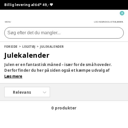
Billig levering altid* 49,- 💙
0
0,00 KR.
MENU
LOG IND
ØNSKELISTE
FORSIDE
LEGETØJ
JULEKALENDER
Julekalender
Julen er en fantastisk måned – især for de små hoveder.
Derfor finder du her på siden også et kæmpe udvalg af
julekalendere, så dit barn kan få en lille gave hver dag i
Læs mere
december med yndlingsfigurerne. Tag et kig på siden og se,
om der ikke er en, som vil falde i god jord hjemme hos jer.
Relevans
0 produkter