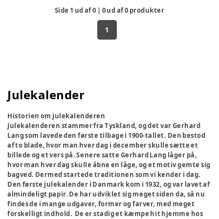
Side
1
ud af
0
|
0
ud af
0
produkter
1
Julekalender
Historien om julekalenderen
Julekalenderen stammer fra Tyskland, og det var Gerhard
Lang som lavede den første tilbage i 1900-tallet. Den bestod
af to blade, hvor man hver dag i december skulle sætte et
billede og et vers på. Senere satte Gerhard Lang låger på,
hvor man hver dag skulle åbne en låge, og et motiv gemte sig
bagved. Dermed startede traditionen som vi kender i dag.
Den første julekalender i Danmark kom i 1932, og var lavet af
almindeligt papir. De har udviklet sig meget siden da, så nu
findes de i mange udgaver, former og farver, med meget
forskelligt indhold. De er stadig et kæmpe hit hjemme hos