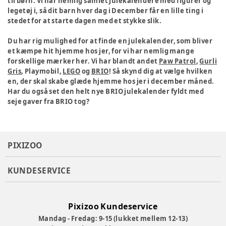
til børn. Vi har nemlig samlet julekalendere med figurer og
legetøj i, så dit barn hver dag i December får en lille ting i
stedet for at starte dagen med et stykke slik.
Du har rig mulighed for at finde en julekalender, som bliver
et kæmpe hit hjemme hos jer, for vi har nemlig mange
forskellige mærker her. Vi har blandt andet
Paw Patrol
,
Gurli
Gris
, Playmobil,
LEGO
og
BRIO
! Så skynd dig at vælge hvilken
en, der skal skabe glæde hjemme hos jer i december måned.
Har du også set den helt nye BRIO julekalender fyldt med
seje gaver fra BRIO tog?
PIXIZOO
KUNDESERVICE
Pixizoo Kundeservice
Mandag - Fredag: 9-15 (lukket mellem 12-13)