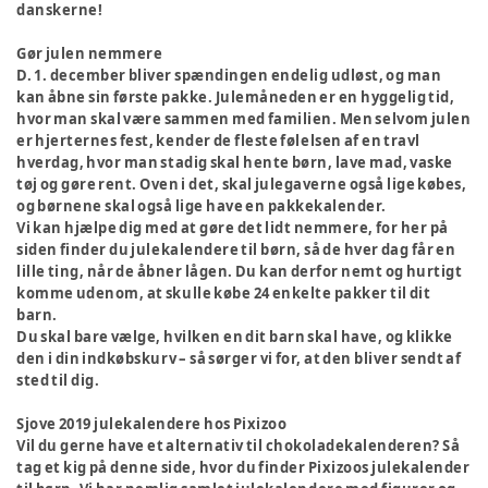
danskerne!
Gør julen nemmere
D. 1. december bliver spændingen endelig udløst, og man
kan åbne sin første pakke. Julemåneden er en hyggelig tid,
hvor man skal være sammen med familien. Men selvom julen
er hjerternes fest, kender de fleste følelsen af en travl
hverdag, hvor man stadig skal hente børn, lave mad, vaske
tøj og gøre rent. Oven i det, skal julegaverne også lige købes,
og børnene skal også lige have en pakkekalender.
Vi kan hjælpe dig med at gøre det lidt nemmere, for her på
siden finder du julekalendere til børn, så de hver dag får en
lille ting, når de åbner lågen. Du kan derfor nemt og hurtigt
komme udenom, at skulle købe 24 enkelte pakker til dit
barn.
Du skal bare vælge, hvilken en dit barn skal have, og klikke
den i din indkøbskurv – så sørger vi for, at den bliver sendt af
sted til dig.
Sjove 2019 julekalendere hos Pixizoo
Vil du gerne have et alternativ til chokoladekalenderen? Så
tag et kig på denne side, hvor du finder Pixizoos julekalender