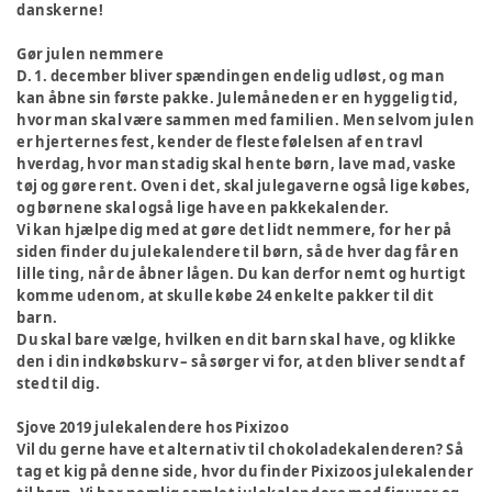
danskerne!
Gør julen nemmere
D. 1. december bliver spændingen endelig udløst, og man
kan åbne sin første pakke. Julemåneden er en hyggelig tid,
hvor man skal være sammen med familien. Men selvom julen
er hjerternes fest, kender de fleste følelsen af en travl
hverdag, hvor man stadig skal hente børn, lave mad, vaske
tøj og gøre rent. Oven i det, skal julegaverne også lige købes,
og børnene skal også lige have en pakkekalender.
Vi kan hjælpe dig med at gøre det lidt nemmere, for her på
siden finder du julekalendere til børn, så de hver dag får en
lille ting, når de åbner lågen. Du kan derfor nemt og hurtigt
komme udenom, at skulle købe 24 enkelte pakker til dit
barn.
Du skal bare vælge, hvilken en dit barn skal have, og klikke
den i din indkøbskurv – så sørger vi for, at den bliver sendt af
sted til dig.
Sjove 2019 julekalendere hos Pixizoo
Vil du gerne have et alternativ til chokoladekalenderen? Så
tag et kig på denne side, hvor du finder Pixizoos julekalender