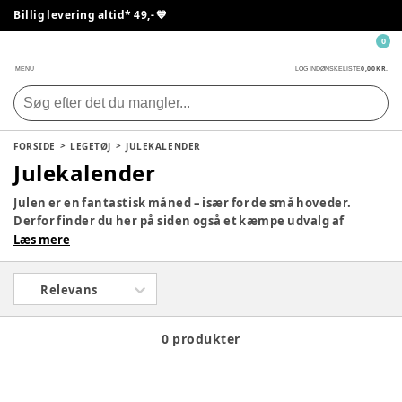
Billig levering altid* 49,- 💙
0
0,00 KR.
MENU
LOG IND
ØNSKELISTE
FORSIDE
LEGETØJ
JULEKALENDER
Julekalender
Julen er en fantastisk måned – især for de små hoveder.
Derfor finder du her på siden også et kæmpe udvalg af
julekalendere, så dit barn kan få en lille gave hver dag i
Læs mere
december med yndlingsfigurerne. Tag et kig på siden og se,
om der ikke er en, som vil falde i god jord hjemme hos jer.
Relevans
0 produkter