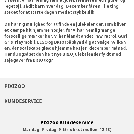
til børn. Vi har nemlig samlet julekalendere med figurer og
legetøj i, så dit barn hver dag i December får en lille ting i
stedet for at starte dagen med et stykke slik.
Du har rig mulighed for at finde en julekalender, som bliver
et kæmpe hit hjemme hos jer, for vi har nemlig mange
forskellige mærker her. Vi har blandt andet
Paw Patrol
,
Gurli
Gris
, Playmobil,
LEGO
og
BRIO
! Så skynd dig at vælge hvilken
en, der skal skabe glæde hjemme hos jer i december måned.
Har du også set den helt nye BRIO julekalender fyldt med
seje gaver fra BRIO tog?
PIXIZOO
KUNDESERVICE
Pixizoo Kundeservice
Mandag - Fredag: 9-15 (lukket mellem 12-13)