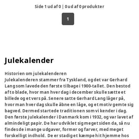
Side
1
ud af
0
|
0
ud af
0
produkter
1
Julekalender
Historien om julekalenderen
Julekalenderen stammer fra Tyskland, og det var Gerhard
Lang som lavede den første tilbage i 1900-tallet. Den bestod
af to blade, hvor man hver dag i december skulle sætte et
billede og et vers på. Senere satte Gerhard Lang låger på,
hvor man hver dag skulle åbne en låge, og et motiv gemte sig
bagved. Dermed startede traditionen som vi kender i dag.
Den første julekalender i Danmark kom i 1932, og var lavet af
almindeligt papir. De har udviklet sig meget siden da, så nu
findes de i mange udgaver, former og farver, med meget
forskelligt indhold. De er stadig et kæmpe hit hjemme hos