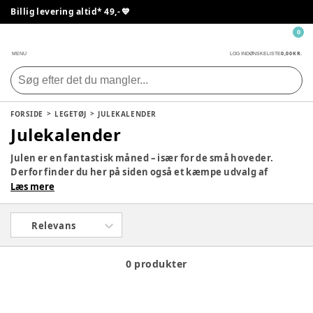
Billig levering altid* 49,- 💙
0
0,00 KR.
MENU
LOG IND
ØNSKELISTE
FORSIDE
LEGETØJ
JULEKALENDER
Julekalender
Julen er en fantastisk måned – især for de små hoveder.
Derfor finder du her på siden også et kæmpe udvalg af
julekalendere, så dit barn kan få en lille gave hver dag i
Læs mere
december med yndlingsfigurerne. Tag et kig på siden og se,
om der ikke er en, som vil falde i god jord hjemme hos jer.
Relevans
0 produkter