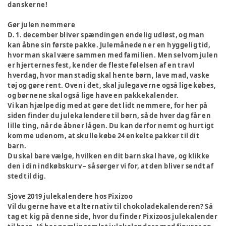
danskerne!
Gør julen nemmere
D. 1. december bliver spændingen endelig udløst, og man
kan åbne sin første pakke. Julemåneden er en hyggelig tid,
hvor man skal være sammen med familien. Men selvom julen
er hjerternes fest, kender de fleste følelsen af en travl
hverdag, hvor man stadig skal hente børn, lave mad, vaske
tøj og gøre rent. Oven i det, skal julegaverne også lige købes,
og børnene skal også lige have en pakkekalender.
Vi kan hjælpe dig med at gøre det lidt nemmere, for her på
siden finder du julekalendere til børn, så de hver dag får en
lille ting, når de åbner lågen. Du kan derfor nemt og hurtigt
komme udenom, at skulle købe 24 enkelte pakker til dit
barn.
Du skal bare vælge, hvilken en dit barn skal have, og klikke
den i din indkøbskurv – så sørger vi for, at den bliver sendt af
sted til dig.
Sjove 2019 julekalendere hos Pixizoo
Vil du gerne have et alternativ til chokoladekalenderen? Så
tag et kig på denne side, hvor du finder Pixizoos julekalender