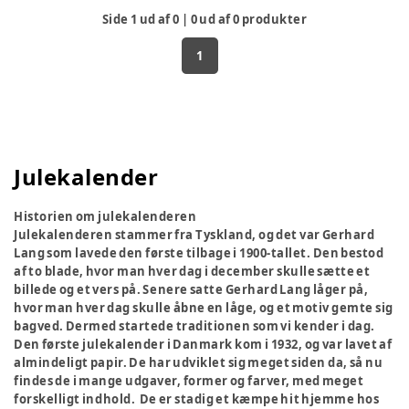
Side
1
ud af
0
|
0
ud af
0
produkter
1
Julekalender
Historien om julekalenderen
Julekalenderen stammer fra Tyskland, og det var Gerhard
Lang som lavede den første tilbage i 1900-tallet. Den bestod
af to blade, hvor man hver dag i december skulle sætte et
billede og et vers på. Senere satte Gerhard Lang låger på,
hvor man hver dag skulle åbne en låge, og et motiv gemte sig
bagved. Dermed startede traditionen som vi kender i dag.
Den første julekalender i Danmark kom i 1932, og var lavet af
almindeligt papir. De har udviklet sig meget siden da, så nu
findes de i mange udgaver, former og farver, med meget
forskelligt indhold. De er stadig et kæmpe hit hjemme hos