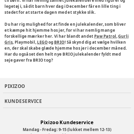
til børn. Vi har nemlig samlet julekalendere med figurer og
legetøj i, så dit barn hver dag i December får en lille ting i
stedet for at starte dagen med et stykke slik.
Du har rig mulighed for at finde en julekalender, som bliver
et kæmpe hit hjemme hos jer, for vi har nemlig mange
forskellige mærker her. Vi har blandt andet
Paw Patrol
,
Gurli
Gris
, Playmobil,
LEGO
og
BRIO
! Så skynd dig at vælge hvilken
en, der skal skabe glæde hjemme hos jer i december måned.
Har du også set den helt nye BRIO julekalender fyldt med
seje gaver fra BRIO tog?
PIXIZOO
KUNDESERVICE
Pixizoo Kundeservice
Mandag - Fredag: 9-15 (lukket mellem 12-13)