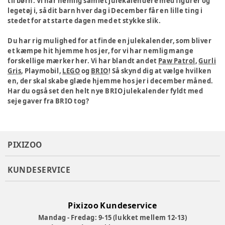
til børn. Vi har nemlig samlet julekalendere med figurer og
legetøj i, så dit barn hver dag i December får en lille ting i
stedet for at starte dagen med et stykke slik.
Du har rig mulighed for at finde en julekalender, som bliver
et kæmpe hit hjemme hos jer, for vi har nemlig mange
forskellige mærker her. Vi har blandt andet
Paw Patrol
,
Gurli
Gris
, Playmobil,
LEGO
og
BRIO
! Så skynd dig at vælge hvilken
en, der skal skabe glæde hjemme hos jer i december måned.
Har du også set den helt nye BRIO julekalender fyldt med
seje gaver fra BRIO tog?
PIXIZOO
KUNDESERVICE
Pixizoo Kundeservice
Mandag - Fredag: 9-15 (lukket mellem 12-13)