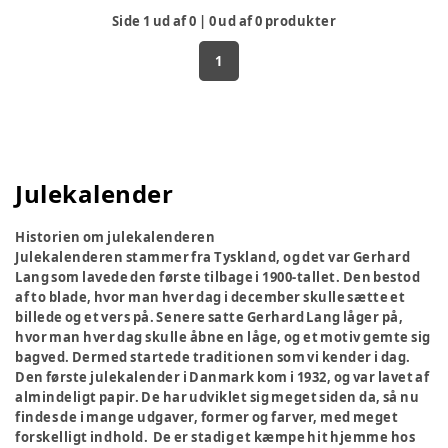
Side
1
ud af
0
|
0
ud af
0
produkter
1
Julekalender
Historien om julekalenderen
Julekalenderen stammer fra Tyskland, og det var Gerhard
Lang som lavede den første tilbage i 1900-tallet. Den bestod
af to blade, hvor man hver dag i december skulle sætte et
billede og et vers på. Senere satte Gerhard Lang låger på,
hvor man hver dag skulle åbne en låge, og et motiv gemte sig
bagved. Dermed startede traditionen som vi kender i dag.
Den første julekalender i Danmark kom i 1932, og var lavet af
almindeligt papir. De har udviklet sig meget siden da, så nu
findes de i mange udgaver, former og farver, med meget
forskelligt indhold. De er stadig et kæmpe hit hjemme hos