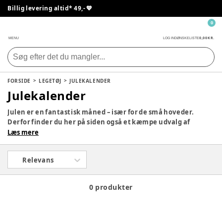
Billig levering altid* 49,- 💙
0
0,00 KR.
MENU
LOG IND
ØNSKELISTE
FORSIDE
LEGETØJ
JULEKALENDER
Julekalender
Julen er en fantastisk måned – især for de små hoveder.
Derfor finder du her på siden også et kæmpe udvalg af
julekalendere, så dit barn kan få en lille gave hver dag i
Læs mere
december med yndlingsfigurerne. Tag et kig på siden og se,
om der ikke er en, som vil falde i god jord hjemme hos jer.
Relevans
0 produkter