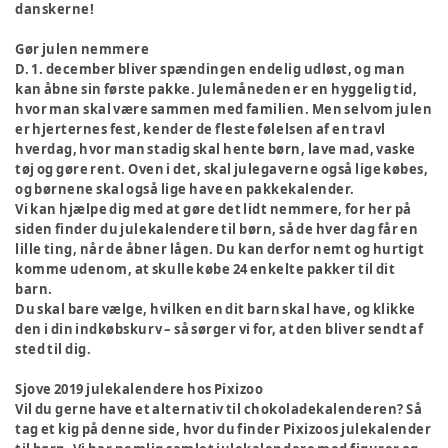
danskerne!
Gør julen nemmere
D. 1. december bliver spændingen endelig udløst, og man
kan åbne sin første pakke. Julemåneden er en hyggelig tid,
hvor man skal være sammen med familien. Men selvom julen
er hjerternes fest, kender de fleste følelsen af en travl
hverdag, hvor man stadig skal hente børn, lave mad, vaske
tøj og gøre rent. Oven i det, skal julegaverne også lige købes,
og børnene skal også lige have en pakkekalender.
Vi kan hjælpe dig med at gøre det lidt nemmere, for her på
siden finder du julekalendere til børn, så de hver dag får en
lille ting, når de åbner lågen. Du kan derfor nemt og hurtigt
komme udenom, at skulle købe 24 enkelte pakker til dit
barn.
Du skal bare vælge, hvilken en dit barn skal have, og klikke
den i din indkøbskurv – så sørger vi for, at den bliver sendt af
sted til dig.
Sjove 2019 julekalendere hos Pixizoo
Vil du gerne have et alternativ til chokoladekalenderen? Så
tag et kig på denne side, hvor du finder Pixizoos julekalender