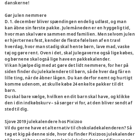
danskerne!
Gør julen nemmere
D. 1. december bliver spændingen endelig udløst, og man
kan åbne sin første pakke. Julemåneden er en hyggelig tid,
hvor man skal være sammen med familien. Men selvom julen
er hjerternes fest, kender de fleste følelsen af en travl
hverdag, hvor man stadig skal hente børn, lave mad, vaske
tøj og gøre rent. Oven i det, skal julegaverne også lige købes,
og børnene skal også lige have en pakkekalender.
Vi kan hjælpe dig med at gøre det lidt nemmere, for her på
siden finder du julekalendere til børn, så de hver dag får en
lille ting, når de åbner lågen. Du kan derfor nemt og hurtigt
komme udenom, at skulle købe 24 enkelte pakker til dit
barn.
Du skal bare vælge, hvilken en dit barn skal have, og klikke
den i din indkøbskurv – så sørger vi for, at den bliver sendt af
sted til dig.
Sjove 2019 julekalendere hos Pixizoo
Vil du gerne have et alternativ til chokoladekalenderen? Så
tag et kig på denne side, hvor du finder Pixizoos julekalender