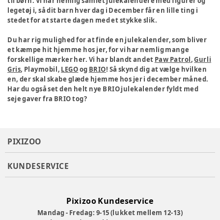
til børn. Vi har nemlig samlet julekalendere med figurer og
legetøj i, så dit barn hver dag i December får en lille ting i
stedet for at starte dagen med et stykke slik.
Du har rig mulighed for at finde en julekalender, som bliver
et kæmpe hit hjemme hos jer, for vi har nemlig mange
forskellige mærker her. Vi har blandt andet
Paw Patrol
,
Gurli
Gris
, Playmobil,
LEGO
og
BRIO
! Så skynd dig at vælge hvilken
en, der skal skabe glæde hjemme hos jer i december måned.
Har du også set den helt nye BRIO julekalender fyldt med
seje gaver fra BRIO tog?
PIXIZOO
KUNDESERVICE
Pixizoo Kundeservice
Mandag - Fredag: 9-15 (lukket mellem 12-13)