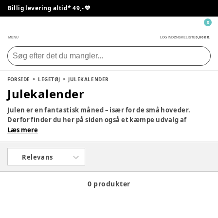
Billig levering altid* 49,- 💙
0
0,00 KR.
MENU
LOG IND
ØNSKELISTE
FORSIDE
LEGETØJ
JULEKALENDER
Julekalender
Julen er en fantastisk måned – især for de små hoveder.
Derfor finder du her på siden også et kæmpe udvalg af
julekalendere, så dit barn kan få en lille gave hver dag i
Læs mere
december med yndlingsfigurerne. Tag et kig på siden og se,
om der ikke er en, som vil falde i god jord hjemme hos jer.
Relevans
0 produkter