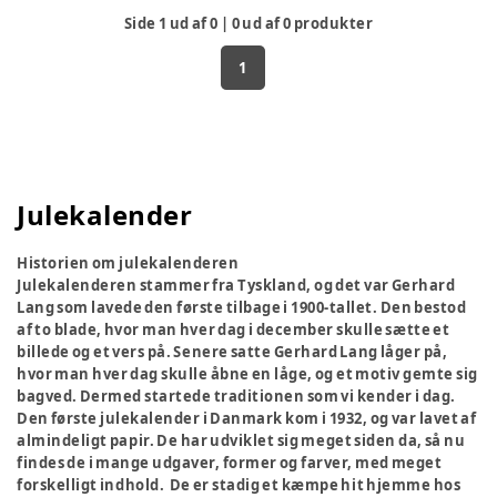
Side
1
ud af
0
|
0
ud af
0
produkter
1
Julekalender
Historien om julekalenderen
Julekalenderen stammer fra Tyskland, og det var Gerhard
Lang som lavede den første tilbage i 1900-tallet. Den bestod
af to blade, hvor man hver dag i december skulle sætte et
billede og et vers på. Senere satte Gerhard Lang låger på,
hvor man hver dag skulle åbne en låge, og et motiv gemte sig
bagved. Dermed startede traditionen som vi kender i dag.
Den første julekalender i Danmark kom i 1932, og var lavet af
almindeligt papir. De har udviklet sig meget siden da, så nu
findes de i mange udgaver, former og farver, med meget
forskelligt indhold. De er stadig et kæmpe hit hjemme hos