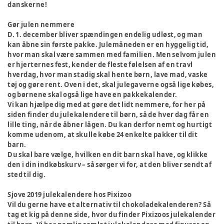
danskerne!
Gør julen nemmere
D. 1. december bliver spændingen endelig udløst, og man
kan åbne sin første pakke. Julemåneden er en hyggelig tid,
hvor man skal være sammen med familien. Men selvom julen
er hjerternes fest, kender de fleste følelsen af en travl
hverdag, hvor man stadig skal hente børn, lave mad, vaske
tøj og gøre rent. Oven i det, skal julegaverne også lige købes,
og børnene skal også lige have en pakkekalender.
Vi kan hjælpe dig med at gøre det lidt nemmere, for her på
siden finder du julekalendere til børn, så de hver dag får en
lille ting, når de åbner lågen. Du kan derfor nemt og hurtigt
komme udenom, at skulle købe 24 enkelte pakker til dit
barn.
Du skal bare vælge, hvilken en dit barn skal have, og klikke
den i din indkøbskurv – så sørger vi for, at den bliver sendt af
sted til dig.
Sjove 2019 julekalendere hos Pixizoo
Vil du gerne have et alternativ til chokoladekalenderen? Så
tag et kig på denne side, hvor du finder Pixizoos julekalender