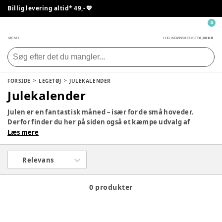
Billig levering altid* 49,- 💙
0
0,00 KR.
MENU
LOG IND
ØNSKELISTE
FORSIDE
LEGETØJ
JULEKALENDER
Julekalender
Julen er en fantastisk måned – især for de små hoveder.
Derfor finder du her på siden også et kæmpe udvalg af
julekalendere, så dit barn kan få en lille gave hver dag i
Læs mere
december med yndlingsfigurerne. Tag et kig på siden og se,
om der ikke er en, som vil falde i god jord hjemme hos jer.
Relevans
0 produkter