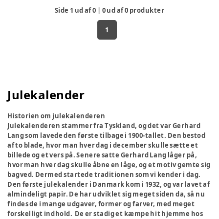
Side
1
ud af
0
|
0
ud af
0
produkter
1
Julekalender
Historien om julekalenderen
Julekalenderen stammer fra Tyskland, og det var Gerhard
Lang som lavede den første tilbage i 1900-tallet. Den bestod
af to blade, hvor man hver dag i december skulle sætte et
billede og et vers på. Senere satte Gerhard Lang låger på,
hvor man hver dag skulle åbne en låge, og et motiv gemte sig
bagved. Dermed startede traditionen som vi kender i dag.
Den første julekalender i Danmark kom i 1932, og var lavet af
almindeligt papir. De har udviklet sig meget siden da, så nu
findes de i mange udgaver, former og farver, med meget
forskelligt indhold. De er stadig et kæmpe hit hjemme hos