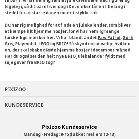
til børn. Vi har nemlig samlet julekalendere med figurer og
legetøj i, så dit barn hver dag i December får en lille ting i
stedet for at starte dagen med et stykke slik.
Du har rig mulighed for at finde en julekalender, som bliver
et kæmpe hit hjemme hos jer, for vi har nemlig mange
forskellige mærker her. Vi har blandt andet
Paw Patrol
,
Gurli
Gris
, Playmobil,
LEGO
og
BRIO
! Så skynd dig at vælge hvilken
en, der skal skabe glæde hjemme hos jer i december måned.
Har du også set den helt nye BRIO julekalender fyldt med
seje gaver fra BRIO tog?
PIXIZOO
KUNDESERVICE
Pixizoo Kundeservice
Mandag - Fredag: 9-15 (lukket mellem 12-13)