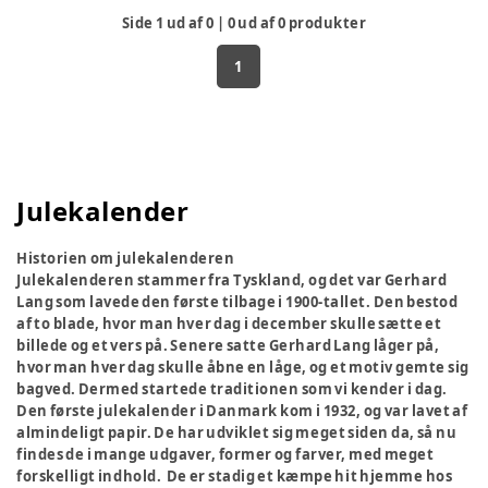
Side
1
ud af
0
|
0
ud af
0
produkter
1
Julekalender
Historien om julekalenderen
Julekalenderen stammer fra Tyskland, og det var Gerhard
Lang som lavede den første tilbage i 1900-tallet. Den bestod
af to blade, hvor man hver dag i december skulle sætte et
billede og et vers på. Senere satte Gerhard Lang låger på,
hvor man hver dag skulle åbne en låge, og et motiv gemte sig
bagved. Dermed startede traditionen som vi kender i dag.
Den første julekalender i Danmark kom i 1932, og var lavet af
almindeligt papir. De har udviklet sig meget siden da, så nu
findes de i mange udgaver, former og farver, med meget
forskelligt indhold. De er stadig et kæmpe hit hjemme hos