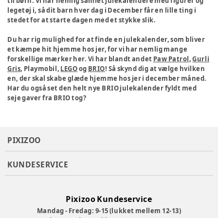
til børn. Vi har nemlig samlet julekalendere med figurer og
legetøj i, så dit barn hver dag i December får en lille ting i
stedet for at starte dagen med et stykke slik.
Du har rig mulighed for at finde en julekalender, som bliver
et kæmpe hit hjemme hos jer, for vi har nemlig mange
forskellige mærker her. Vi har blandt andet
Paw Patrol
,
Gurli
Gris
, Playmobil,
LEGO
og
BRIO
! Så skynd dig at vælge hvilken
en, der skal skabe glæde hjemme hos jer i december måned.
Har du også set den helt nye BRIO julekalender fyldt med
seje gaver fra BRIO tog?
PIXIZOO
KUNDESERVICE
Pixizoo Kundeservice
Mandag - Fredag: 9-15 (lukket mellem 12-13)