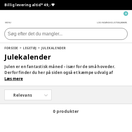
Billig levering altid* 49,- 💙
0
0,00 KR.
MENU
LOG IND
ØNSKELISTE
FORSIDE
LEGETØJ
JULEKALENDER
Julekalender
Julen er en fantastisk måned – især for de små hoveder.
Derfor finder du her på siden også et kæmpe udvalg af
julekalendere, så dit barn kan få en lille gave hver dag i
Læs mere
december med yndlingsfigurerne. Tag et kig på siden og se,
om der ikke er en, som vil falde i god jord hjemme hos jer.
Relevans
0 produkter