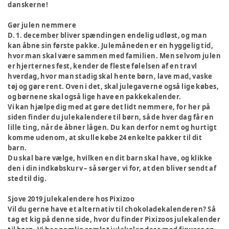
danskerne!
Gør julen nemmere
D. 1. december bliver spændingen endelig udløst, og man
kan åbne sin første pakke. Julemåneden er en hyggelig tid,
hvor man skal være sammen med familien. Men selvom julen
er hjerternes fest, kender de fleste følelsen af en travl
hverdag, hvor man stadig skal hente børn, lave mad, vaske
tøj og gøre rent. Oven i det, skal julegaverne også lige købes,
og børnene skal også lige have en pakkekalender.
Vi kan hjælpe dig med at gøre det lidt nemmere, for her på
siden finder du julekalendere til børn, så de hver dag får en
lille ting, når de åbner lågen. Du kan derfor nemt og hurtigt
komme udenom, at skulle købe 24 enkelte pakker til dit
barn.
Du skal bare vælge, hvilken en dit barn skal have, og klikke
den i din indkøbskurv – så sørger vi for, at den bliver sendt af
sted til dig.
Sjove 2019 julekalendere hos Pixizoo
Vil du gerne have et alternativ til chokoladekalenderen? Så
tag et kig på denne side, hvor du finder Pixizoos julekalender