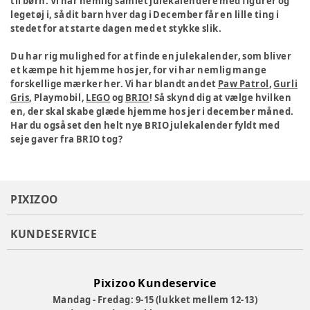
til børn. Vi har nemlig samlet julekalendere med figurer og
legetøj i, så dit barn hver dag i December får en lille ting i
stedet for at starte dagen med et stykke slik.
Du har rig mulighed for at finde en julekalender, som bliver
et kæmpe hit hjemme hos jer, for vi har nemlig mange
forskellige mærker her. Vi har blandt andet
Paw Patrol
,
Gurli
Gris
, Playmobil,
LEGO
og
BRIO
! Så skynd dig at vælge hvilken
en, der skal skabe glæde hjemme hos jer i december måned.
Har du også set den helt nye BRIO julekalender fyldt med
seje gaver fra BRIO tog?
PIXIZOO
KUNDESERVICE
Pixizoo Kundeservice
Mandag - Fredag: 9-15 (lukket mellem 12-13)