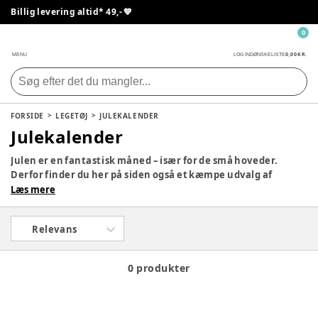
Billig levering altid* 49,- 💙
0
0,00 KR.
MENU
LOG IND
ØNSKELISTE
FORSIDE
LEGETØJ
JULEKALENDER
Julekalender
Julen er en fantastisk måned – især for de små hoveder.
Derfor finder du her på siden også et kæmpe udvalg af
julekalendere, så dit barn kan få en lille gave hver dag i
Læs mere
december med yndlingsfigurerne. Tag et kig på siden og se,
om der ikke er en, som vil falde i god jord hjemme hos jer.
Relevans
0 produkter