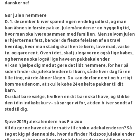
danskerne!
Gør julen nemmere
D. 1. december bliver spændingen endelig udløst, og man
kan åbne sin første pakke. Julemåneden er en hyggelig tid,
hvor man skal være sammen med familien. Men selvom julen
er hjerternes fest, kender de fleste følelsen af en travl
hverdag, hvor man stadig skal hente børn, lave mad, vaske
tøj og gøre rent. Oven i det, skal julegaverne også lige købes,
og børnene skal også lige have en pakkekalender.
Vi kan hjælpe dig med at gøre det lidt nemmere, for her på
siden finder du julekalendere til børn, så de hver dag får en
lille ting, når de åbner lågen. Du kan derfor nemt og hurtigt
komme udenom, at skulle købe 24 enkelte pakker til dit
barn.
Du skal bare vælge, hvilken en dit barn skal have, og klikke
den i din indkøbskurv – så sørger vi for, at den bliver sendt af
sted til dig.
Sjove 2019 julekalendere hos Pixizoo
Vil du gerne have et alternativ til chokoladekalenderen? Så
tag et kig på denne side, hvor du finder Pixizoos julekalender