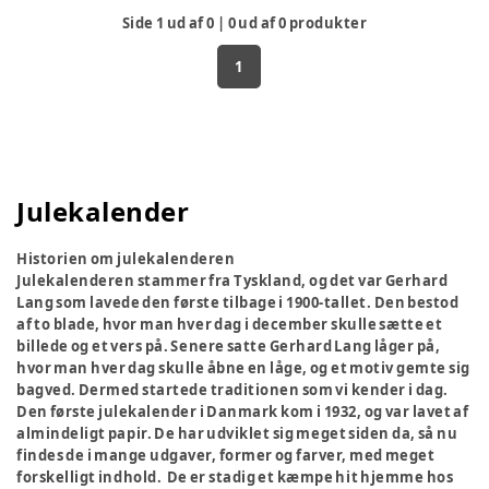
Side
1
ud af
0
|
0
ud af
0
produkter
1
Julekalender
Historien om julekalenderen
Julekalenderen stammer fra Tyskland, og det var Gerhard
Lang som lavede den første tilbage i 1900-tallet. Den bestod
af to blade, hvor man hver dag i december skulle sætte et
billede og et vers på. Senere satte Gerhard Lang låger på,
hvor man hver dag skulle åbne en låge, og et motiv gemte sig
bagved. Dermed startede traditionen som vi kender i dag.
Den første julekalender i Danmark kom i 1932, og var lavet af
almindeligt papir. De har udviklet sig meget siden da, så nu
findes de i mange udgaver, former og farver, med meget
forskelligt indhold. De er stadig et kæmpe hit hjemme hos