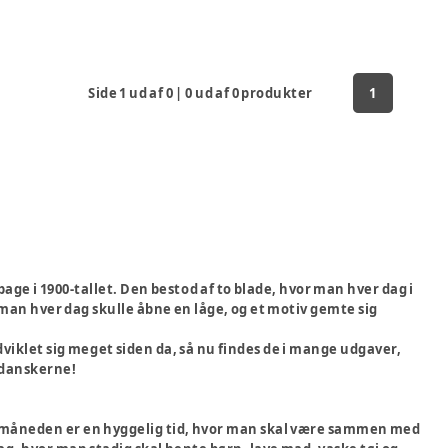
Side
1
ud af
0
|
0
ud af
0
produkter
1
ge i 1900-tallet. Den bestod af to blade, hvor man hver dag i
 man hver dag skulle åbne en låge, og et motiv gemte sig
dviklet sig meget siden da, så nu findes de i mange udgaver,
 danskerne!
ulemåneden er en hyggelig tid, hvor man skal være sammen med