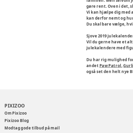
familien. Men selvom ju
gøre rent. Oven i det, 
Vi kan hjælpe dig med a
kan derfor nemt og hur
Du skal bare vælge, hvil
Sjove 2019 julekalende
Vil du gerne have et al
julekalendere med figure
Du har rig mulighed fo
andet
Paw Patrol
,
Gurli
også set den helt nye B
PIXIZOO
Om Pixizoo
Pixizoo Blog
Modtag gode tilbud på mail