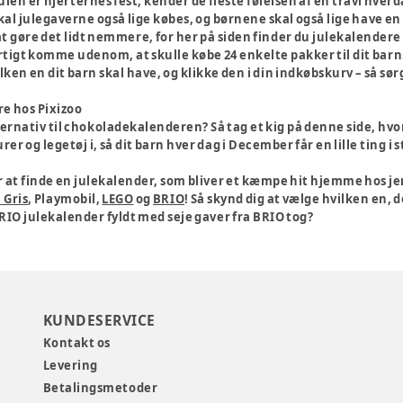
len er hjerternes fest, kender de fleste følelsen af en travl hver
skal julegaverne også lige købes, og børnene skal også lige have 
t gøre det lidt nemmere, for her på siden finder du julekalendere ti
tigt komme udenom, at skulle købe 24 enkelte pakker til dit barn
ken en dit barn skal have, og klikke den i din indkøbskurv – så sørger
re hos Pixizoo
ternativ til chokoladekalenderen? Så tag et kig på denne side, hvor
r og legetøj i, så dit barn hver dag i December får en lille ting i 
r at finde en julekalender, som bliver et kæmpe hit hjemme hos jer
 Gris
, Playmobil,
LEGO
og
BRIO
! Så skynd dig at vælge hvilken en,
RIO julekalender fyldt med seje gaver fra BRIO tog?
KUNDESERVICE
Kontakt os
Levering
Betalingsmetoder