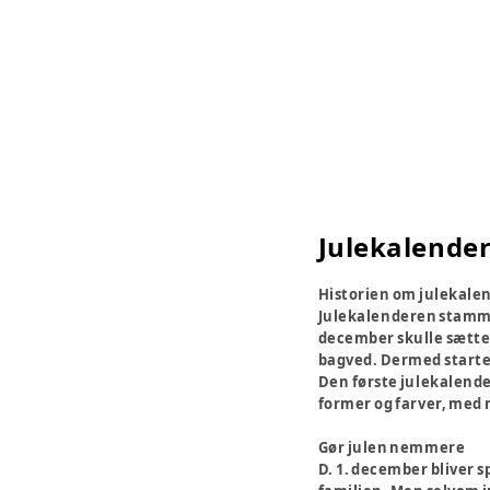
Julekalende
Historien om julekale
Julekalenderen stammer
december skulle sætte e
bagved. Dermed started
Den første julekalender
former og farver, med 
Gør julen nemmere
D. 1. december bliver 