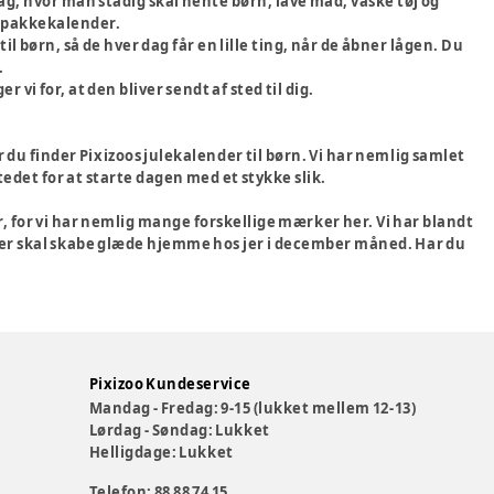
dag, hvor man stadig skal hente børn, lave mad, vaske tøj og
en pakkekalender.
l børn, så de hver dag får en lille ting, når de åbner lågen. Du
.
 vi for, at den bliver sendt af sted til dig.
 du finder Pixizoos julekalender til børn. Vi har nemlig samlet
stedet for at starte dagen med et stykke slik.
, for vi har nemlig mange forskellige mærker her. Vi har blandt
 der skal skabe glæde hjemme hos jer i december måned. Har du
Pixizoo Kundeservice
Mandag - Fredag: 9-15 (lukket mellem 12-13)
Lørdag - Søndag: Lukket
Helligdage: Lukket
Telefon: 88 88 74 15