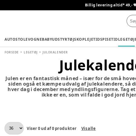
Billig levering altid* 49,- 
AUTOSTOLE
VOGNE
BABYUDSTYR
TØJ
SKO
PLEJETID
SPISETID
LEGETØJ
FORSIDE
LEGETØJ
JULEKALENDER
Julekalend
Julen er en fantastisk måned – især for de små hoved
siden også et kæmpe udvalg af julekalendere, så dit
hver dag i december med yndlingsfigurerne. Tag et 
ikke er en, som vil falde i god jord hj
Viser
0
ud af
0
produkter
Vis alle