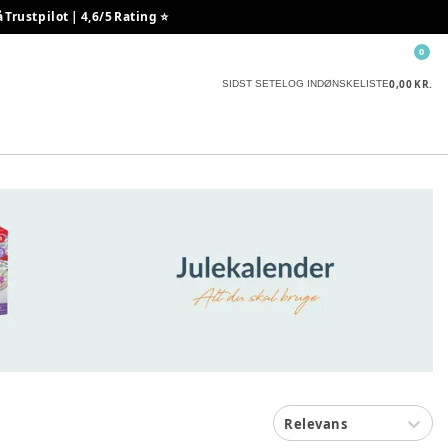
rustpilot | 4,6/5 Rating ⭐️
0
0,00 KR.
SIDST SETE
LOG IND
ØNSKELISTE
Relevans