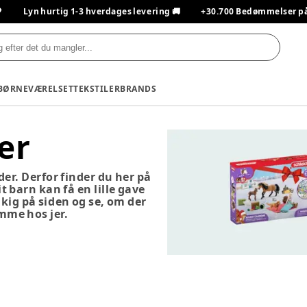

Lyn hurtig 1-3 hverdages levering 🚚
+30.700 Bedømmelser på T
BØRNEVÆRELSET
TEKSTILER
BRANDS
er
er. Derfor finder du her på
 barn kan få en lille gave
kig på siden og se, om der
emme hos jer.