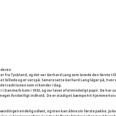
r
nderen
 fra Tyskland, og det var Gerhard Lang som lavede den første tilba
t billede og et vers på. Senere satte Gerhard Lang låger på, hvor
e traditionen som vi kender i dag.
 i Danmark kom i 1932, og var lavet af almindeligt papir. De har u
meget forskelligt indhold. De er stadig et kæmpe hit hjemme hos
spændingen endelig udløst, og man kan åbne sin første pakke. J