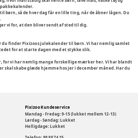
dag, hvor man stadig skal hente børn, lave mad, vaske tøj og
en pakkekalender.
l børn, så de hver dag får en lille ting, når de åbner lågen. Du
.
 vi for, at den bliver sendt af sted til dig.
 du finder Pixizoos julekalender til børn. Vi har nemlig samlet
stedet for at starte dagen med et stykke slik.
, for vi har nemlig mange forskellige mærker her. Vi har blandt
 der skal skabe glæde hjemme hos jer i december måned. Har du
Pixizoo Kundeservice
Mandag - Fredag: 9-15 (lukket mellem 12-13)
Lørdag - Søndag: Lukket
Helligdage: Lukket
Telefon: 88 88 74 15