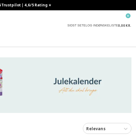
rustpilot | 4,6/5 Rating ⭐️
0
0,00 KR.
SIDST SETE
LOG IND
ØNSKELISTE
Relevans