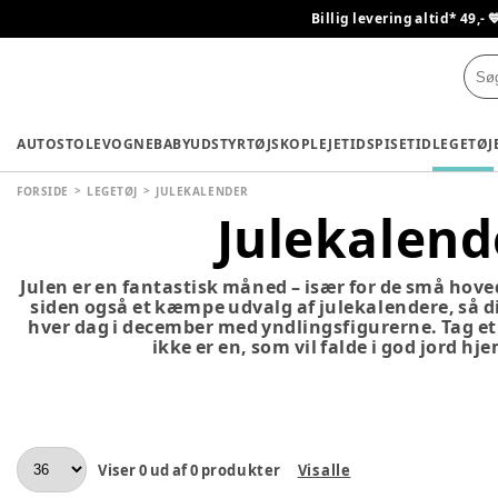
Billig levering altid* 49,- 
AUTOSTOLE
VOGNE
BABYUDSTYR
TØJ
SKO
PLEJETID
SPISETID
LEGETØJ
FORSIDE
LEGETØJ
JULEKALENDER
Julekalend
Julen er en fantastisk måned – især for de små hoved
siden også et kæmpe udvalg af julekalendere, så dit
hver dag i december med yndlingsfigurerne. Tag et 
ikke er en, som vil falde i god jord hj
Viser
0
ud af
0
produkter
Vis alle