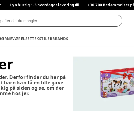

Lyn hurtig 1-3 hverdages levering 🚚
+30.700 Bedømmelser på T
BØRNEVÆRELSET
TEKSTILER
BRANDS
er
er. Derfor finder du her på
 barn kan få en lille gave
kig på siden og se, om der
emme hos jer.