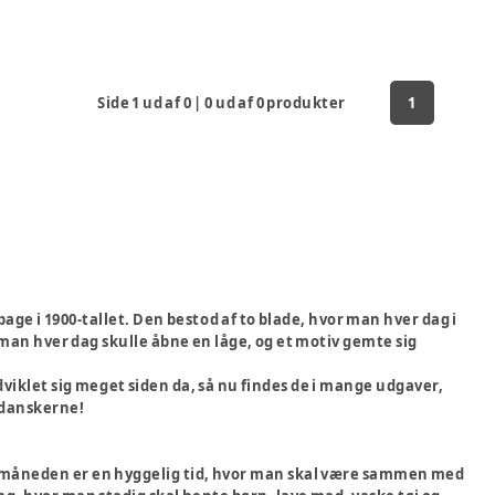
Side
1
ud af
0
|
0
ud af
0
produkter
1
ge i 1900-tallet. Den bestod af to blade, hvor man hver dag i
 man hver dag skulle åbne en låge, og et motiv gemte sig
dviklet sig meget siden da, så nu findes de i mange udgaver,
 danskerne!
ulemåneden er en hyggelig tid, hvor man skal være sammen med