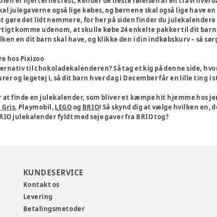
len er hjerternes fest, kender de fleste følelsen af en travl hver
skal julegaverne også lige købes, og børnene skal også lige have 
t gøre det lidt nemmere, for her på siden finder du julekalendere ti
tigt komme udenom, at skulle købe 24 enkelte pakker til dit barn
ken en dit barn skal have, og klikke den i din indkøbskurv – så sørger
re hos Pixizoo
ternativ til chokoladekalenderen? Så tag et kig på denne side, hvor
r og legetøj i, så dit barn hver dag i December får en lille ting i 
r at finde en julekalender, som bliver et kæmpe hit hjemme hos jer
 Gris
, Playmobil,
LEGO
og
BRIO
! Så skynd dig at vælge hvilken en,
RIO julekalender fyldt med seje gaver fra BRIO tog?
KUNDESERVICE
Kontakt os
Levering
Betalingsmetoder