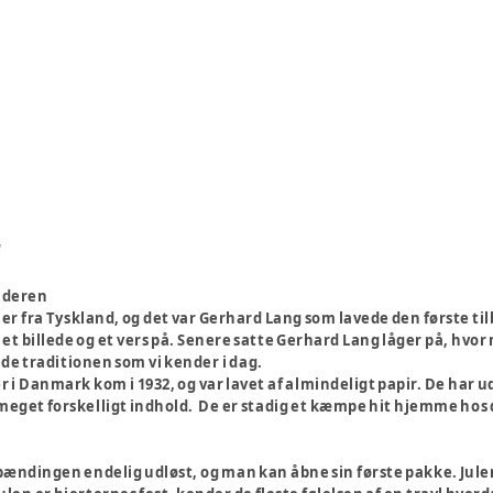
r
nderen
 fra Tyskland, og det var Gerhard Lang som lavede den første tilba
t billede og et vers på. Senere satte Gerhard Lang låger på, hvor
e traditionen som vi kender i dag.
 i Danmark kom i 1932, og var lavet af almindeligt papir. De har u
meget forskelligt indhold. De er stadig et kæmpe hit hjemme hos
spændingen endelig udløst, og man kan åbne sin første pakke. J