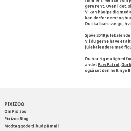
familien. Men selvom ju
gøre rent. Oven i det, 
Vi kan hjælpe dig med a
kan derfor nemt og hur
Du skal bare vælge, hvil
Sjove 2019 julekalende
Vil du gerne have et al
julekalendere med figure
Du har rig mulighed fo
andet
Paw Patrol
,
Gurli
også set den helt nye B
PIXIZOO
Om Pixizoo
Pixizoo Blog
Modtag gode tilbud på mail