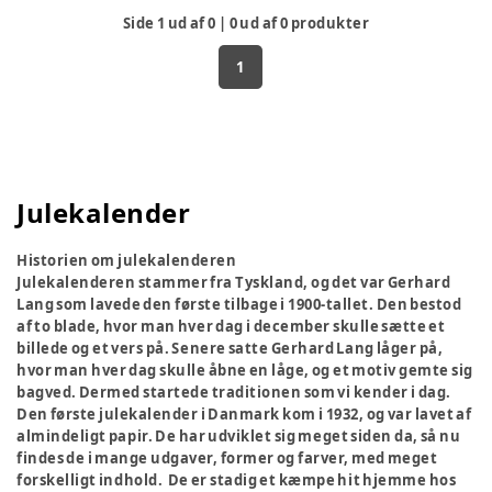
Side
1
ud af
0
|
0
ud af
0
produkter
1
Julekalender
Historien om julekalenderen
Julekalenderen stammer fra Tyskland, og det var Gerhard
Lang som lavede den første tilbage i 1900-tallet. Den bestod
af to blade, hvor man hver dag i december skulle sætte et
billede og et vers på. Senere satte Gerhard Lang låger på,
hvor man hver dag skulle åbne en låge, og et motiv gemte sig
bagved. Dermed startede traditionen som vi kender i dag.
Den første julekalender i Danmark kom i 1932, og var lavet af
almindeligt papir. De har udviklet sig meget siden da, så nu
findes de i mange udgaver, former og farver, med meget
forskelligt indhold. De er stadig et kæmpe hit hjemme hos