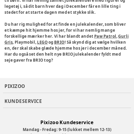
til børn. Vi har nemlig samlet julekalendere med figurer og
legetøj i, så dit barn hver dag i December får en lille ting i
stedet for at starte dagen med et stykke slik.
Du har rig mulighed for at finde en julekalender, som bliver
et kæmpe hit hjemme hos jer, for vi har nemlig mange
forskellige mærker her. Vi har blandt andet
Paw Patrol
,
Gurli
Gris
, Playmobil,
LEGO
og
BRIO
! Så skynd dig at vælge hvilken
en, der skal skabe glæde hjemme hos jer i december måned.
Har du også set den helt nye BRIO julekalender fyldt med
seje gaver fra BRIO tog?
PIXIZOO
KUNDESERVICE
Pixizoo Kundeservice
Mandag - Fredag: 9-15 (lukket mellem 12-13)