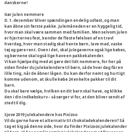
danskerne!
Gør julen nemmere
D. 1. december bliver spændingen endelig udløst, og man
kan åbne sin første pakke. Julemåneden er en hyggelig tid,
hvor man skal være sammen med familien. Men selvom julen
er hjerternes fest, kender de fleste følelsen af en travl
hverdag, hvor man stadig skal hente børn, lave mad, vaske
tøj og gøre rent. Oven i det, skal julegaverne også lige købes,
og børnene skal også lige have en pakkekalender.
Vi kan hjælpe dig med at gøre det lidt nemmere, for her på
siden finder du julekalendere til børn, så de hver dag får en
lille ting, når de åbner lågen. Du kan derfor nemt og hurtigt
komme udenom, at skulle købe 24 enkelte pakker til dit
barn.
Du skal bare vælge, hvilken en dit barn skal have, og klikke
den i din indkøbskurv – så sørger vi for, at den bliver sendt af
sted til dig.
Sjove 2019 julekalendere hos Pixizoo
Vil du gerne have et alternativ til chokoladekalenderen? Så
tag et kig på denne side, hvor du finder Pixizoos julekalender