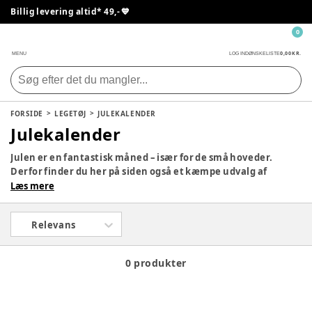
Billig levering altid* 49,- 💙
0
0,00 KR.
MENU
LOG IND
ØNSKELISTE
FORSIDE
LEGETØJ
JULEKALENDER
Julekalender
Julen er en fantastisk måned – især for de små hoveder.
Derfor finder du her på siden også et kæmpe udvalg af
julekalendere, så dit barn kan få en lille gave hver dag i
Læs mere
december med yndlingsfigurerne. Tag et kig på siden og se,
om der ikke er en, som vil falde i god jord hjemme hos jer.
Relevans
0 produkter