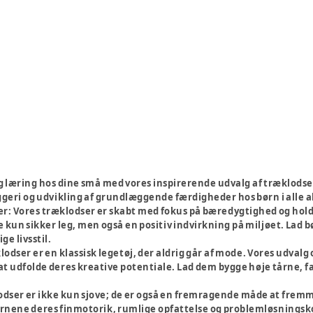
 læring hos dine små med vores inspirerende udvalg af træklodser t
ggeri og udvikling af grundlæggende færdigheder hos børn i alle a
er:
Vores træklodser er skabt med fokus på bæredygtighed og hold
ke kun sikker leg, men også en positiv indvirkning på miljøet. La
ge livsstil.
odser er en klassisk legetøj, der aldrig går af mode. Vores udvalg 
t udfolde deres kreative potentiale. Lad dem bygge høje tårne, f
dser er ikke kun sjove; de er også en fremragende måde at frem
ørnene deres finmotorik, rumlige opfattelse og problemløsningsk