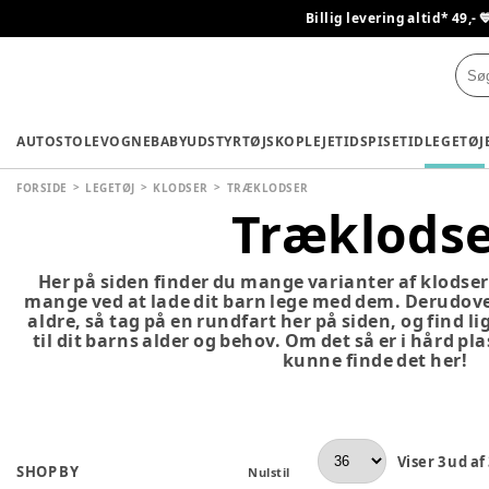
Billig levering altid* 49,- 
AUTOSTOLE
VOGNE
BABYUDSTYR
TØJ
SKO
PLEJETID
SPISETID
LEGETØJ
FORSIDE
LEGETØJ
KLODSER
TRÆKLODSER
Træklods
Her på siden finder du mange varianter af klodser 
mange ved at lade dit barn lege med dem. Derudove
aldre, så tag på en rundfart her på siden, og find 
til dit barns alder og behov. Om det så er i hård plas
kunne finde det her!
Viser
3
ud af
SHOP BY
Nulstil