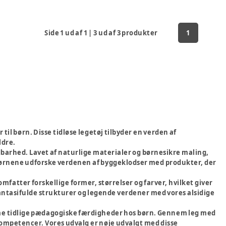
Side
1
ud af
1
|
3
ud af
3
produkter
1
il børn. Disse tidløse legetøj tilbyder en verden af
ldre.
barhed. Lavet af naturlige materialer og børnesikre maling,
d børnene udforske verdenen af byggeklodser med produkter, der
omfatter forskellige former, størrelser og farver, hvilket giver
antasifulde strukturer og legende verdener med vores alsidige
me tidlige pædagogiske færdigheder hos børn. Gennem leg med
ompetencer. Vores udvalg er nøje udvalgt med disse