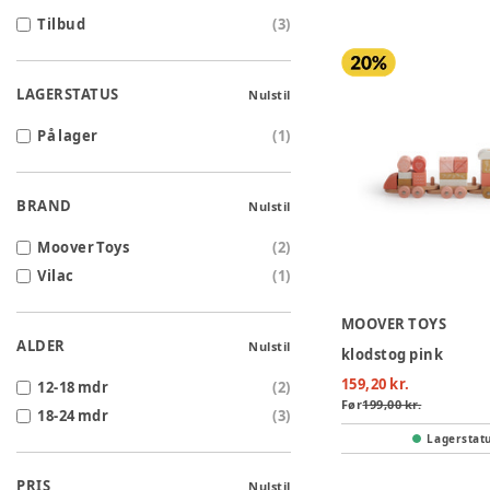
Tilbud
(
3
)
LAGERSTATUS
Nulstil
På lager
(
1
)
BRAND
Nulstil
Moover Toys
(
2
)
Vilac
(
1
)
MOOVER TOYS
ALDER
Nulstil
klodstog pink
159,20 kr.
12-18 mdr
(
2
)
Før
199,00 kr.
18-24 mdr
(
3
)
Lagerstat
PRIS
Nulstil