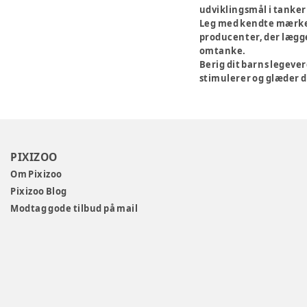
udviklingsmål i tanker
Leg med kendte mærke
producenter, der lægge
omtanke.
Berig dit barns legeve
stimulerer og glæder d
PIXIZOO
Om Pixizoo
Pixizoo Blog
Modtag gode tilbud på mail