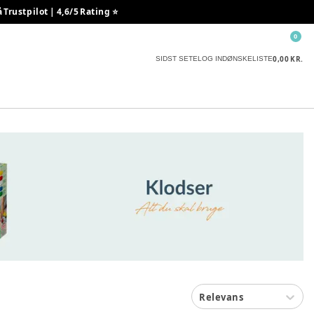
rustpilot | 4,6/5 Rating ⭐️
0
0,00 KR.
SIDST SETE
LOG IND
ØNSKELISTE
Relevans