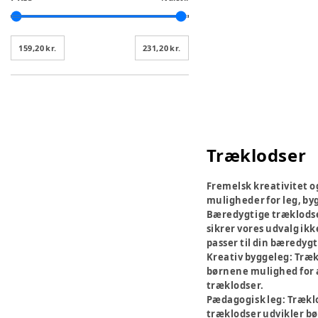
159,20 kr.
231,20 kr.
Træklodser
Fremelsk kreativitet og
muligheder for leg, by
Bæredygtige træklods
sikrer vores udvalg ik
passer til din bæredygti
Kreativ byggeleg:
Trækl
børnene mulighed for a
træklodser.
Pædagogisk leg:
Træklo
træklodser udvikler b