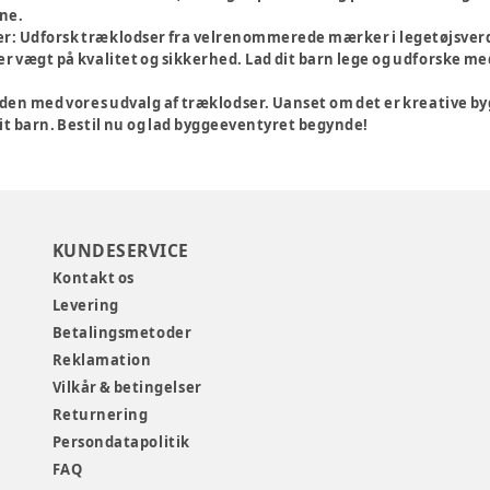
ne.
r:
Udforsk træklodser fra velrenommerede mærker i legetøjsver
r vægt på kvalitet og sikkerhed. Lad dit barn lege og udforske me
rden med vores udvalg af træklodser. Uanset om det er kreative by
it barn. Bestil nu og lad byggeeventyret begynde!
KUNDESERVICE
Kontakt os
Levering
Betalingsmetoder
Reklamation
Vilkår & betingelser
Returnering
Persondatapolitik
FAQ