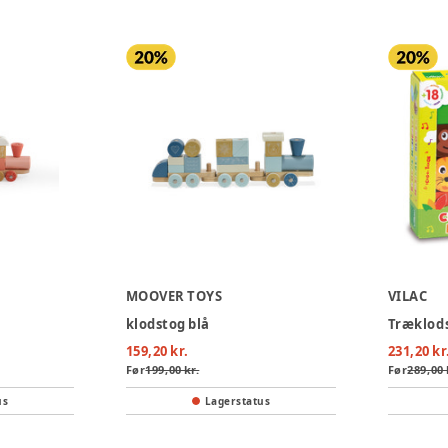
MOOVER TOYS
VILAC
klodstog blå
Træklods
159,20 kr.
231,20 kr
Før
199,00 kr.
Før
289,00 
us
Lagerstatus