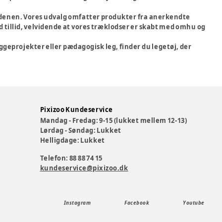
denen. Vores udvalg omfatter produkter fra anerkendte
d tillid, velvidende at vores træklodser er skabt med omhu og
ggeprojekter eller pædagogisk leg, finder du legetøj, der
Pixizoo Kundeservice
Mandag - Fredag: 9-15 (lukket mellem 12-13)
Lørdag - Søndag: Lukket
Helligdage: Lukket
Telefon: 88 88 74 15
kundeservice@pixizoo.dk
Instagram
Facebook
Youtube