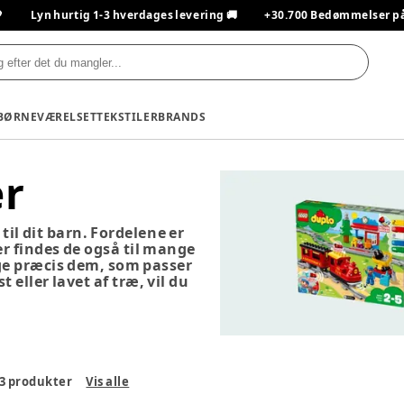

Lyn hurtig 1-3 hverdages levering 🚚
+30.700 Bedømmelser på T
BØRNEVÆRELSET
TEKSTILER
BRANDS
er
til dit barn. Fordelene er
r findes de også til mange
lige præcis dem, som passer
t eller lavet af træ, vil du
3
produkter
Vis alle