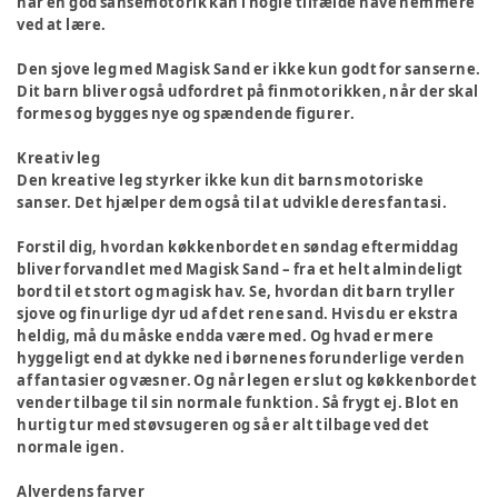
har en god sansemotorik kan i nogle tilfælde have nemmere
ved at lære.
Den sjove leg med Magisk Sand er ikke kun godt for sanserne.
Dit barn bliver også udfordret på finmotorikken, når der skal
formes og bygges nye og spændende figurer.
Kreativ leg
Den kreative leg styrker ikke kun dit barns motoriske
sanser. Det hjælper dem også til at udvikle deres fantasi.
Forstil dig, hvordan køkkenbordet en søndag eftermiddag
bliver forvandlet med Magisk Sand – fra et helt almindeligt
bord til et stort og magisk hav. Se, hvordan dit barn tryller
sjove og finurlige dyr ud af det rene sand. Hvis du er ekstra
heldig, må du måske endda være med. Og hvad er mere
hyggeligt end at dykke ned i børnenes forunderlige verden
af fantasier og væsner. Og når legen er slut og køkkenbordet
vender tilbage til sin normale funktion. Så frygt ej. Blot en
hurtig tur med støvsugeren og så er alt tilbage ved det
normale igen.
Alverdens farver