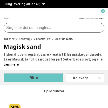
Billig levering altid* 49,- 💙
0
0,00 KR.
MENU
LOG IND
ØNSKELISTE
FORSIDE
LEGETØJ
KREATIV LEG
MAGISK SAND
Magisk sand
Elsker dit barn også at være kreativ? Eller måske gør du selv.
Så er Magisk Sand lige noget for jer! Det er både sjovt, og alle
kan være med – store som små. Vi har samlet et lille udvalg af
Læs mere
forskellige farver og former, så legen straks kan begynde.
Filtre
Relevans
1 produkter