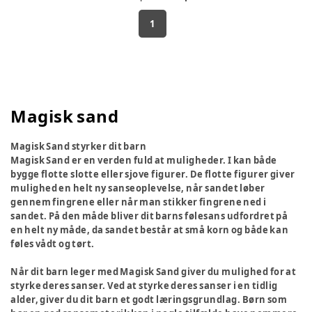
1
Magisk sand
Magisk Sand styrker dit barn
Magisk Sand er en verden fuld at muligheder. I kan både
bygge flotte slotte eller sjove figurer. De flotte figurer giver
mulighed en helt ny sanseoplevelse, når sandet løber
gennem fingrene eller når man stikker fingrene ned i
sandet. På den måde bliver dit barns følesans udfordret på
en helt ny måde, da sandet består at små korn og både kan
føles vådt og tørt.
Når dit barn leger med Magisk Sand giver du mulighed for at
styrke deres sanser. Ved at styrke deres sanser i en tidlig
alder, giver du dit barn et godt læringsgrundlag. Børn som