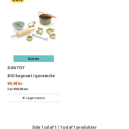
Outlet
DANTOY
BIO bagesæt i gaveæske
99,98 kr.
Før
199,95 kr.
Lagerstatus
Side
1
ud af
1
|
1
ud af
1
produkter