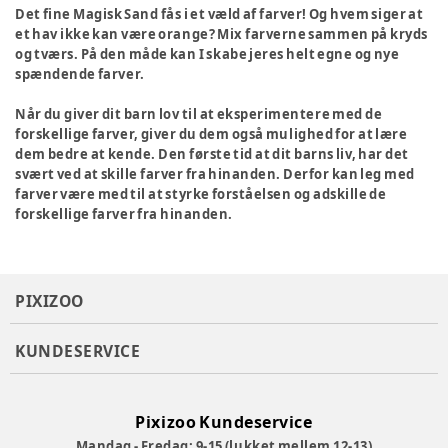
Det fine Magisk Sand fås i et væld af farver! Og hvem siger at
et hav ikke kan være orange? Mix farverne sammen på kryds
og tværs. På den måde kan I skabe jeres helt egne og nye
spændende farver.
Når du giver dit barn lov til at eksperimentere med de
forskellige farver, giver du dem også mulighed for at lære
dem bedre at kende. Den første tid at dit barns liv, har det
svært ved at skille farver fra hinanden. Derfor kan leg med
farver være med til at styrke forståelsen og adskille de
forskellige farver fra hinanden.
PIXIZOO
KUNDESERVICE
Pixizoo Kundeservice
Mandag - Fredag: 9-15 (lukket mellem 12-13)