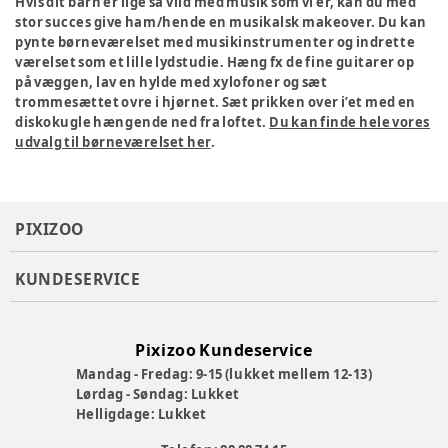
Hvis dit barn er lige så vild med musik som vi er, kan du med
stor succes give ham/hende en musikalsk makeover. Du kan
pynte børneværelset med musikinstrumenter og indrette
værelset som et lille lydstudie. Hæng fx de fine guitarer op
på væggen, lav en hylde med xylofoner og sæt
trommesættet ovre i hjørnet. Sæt prikken over i’et med en
diskokugle hængende ned fra loftet.
Du kan finde hele vores
udvalg til børneværelset her
.
PIXIZOO
KUNDESERVICE
Pixizoo Kundeservice
Mandag - Fredag: 9-15 (lukket mellem 12-13)
Lørdag - Søndag: Lukket
Helligdage: Lukket