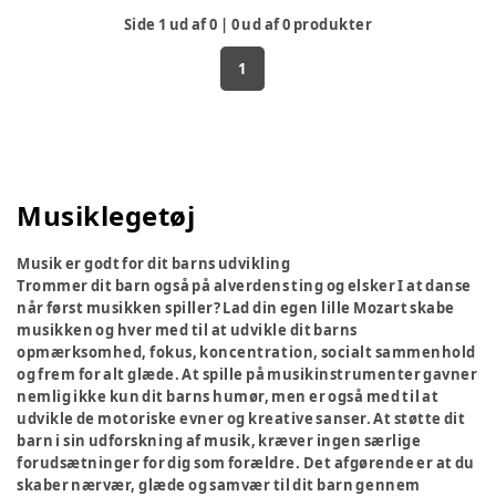
Side
1
ud af
0
|
0
ud af
0
produkter
1
Musiklegetøj
Musik er godt for dit barns udvikling
Trommer dit barn også på alverdens ting og elsker I at danse
når først musikken spiller? Lad din egen lille Mozart skabe
musikken og hver med til at udvikle dit barns
opmærksomhed, fokus, koncentration, socialt sammenhold
og frem for alt glæde. At spille på musikinstrumenter gavner
nemlig ikke kun dit barns humør, men er også med til at
udvikle de motoriske evner og kreative sanser. At støtte dit
barn i sin udforskning af musik, kræver ingen særlige
forudsætninger for dig som forældre. Det afgørende er at du
skaber nærvær, glæde og samvær til dit barn gennem