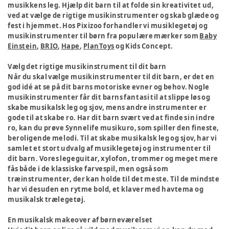
musikkens leg. Hjælp dit barn til at folde sin kreativitet ud,
ved at vælge de rigtige musikinstrumenter og skab glæde og
fest i hjemmet. Hos Pixizoo forhandler vi musiklegetøj og
musikinstrumenter til børn fra populære mærker som
Baby
Einstein
,
BRIO
,
Hape
,
PlanToys
og Kids Concept.
Vælg det rigtige musikinstrument til dit barn
Når du skal vælge musikinstrumenter til dit barn, er det en
god idé at se på dit barns motoriske evner og behov. Nogle
musikinstrumenter får dit barns fantasi til at slippe løs og
skabe musikalsk leg og sjov, mens andre instrumenter er
gode til at skabe ro. Har dit barn svært ved at finde sin indre
ro, kan du prøve Synnelife musikuro, som spiller den fineste,
beroligende melodi. Til at skabe musikalsk leg og sjov, har vi
samlet et stort udvalg af musiklegetøj og instrumenter til
dit barn. Vores legeguitar, xylofon, trommer og meget mere
fås både i de klassiske farvespil, men også som
træinstrumenter, der kan holde til det meste. Til de mindste
har vi desuden en rytme bold, et klaver med havtema og
musikalsk trælegetøj.
En musikalsk makeover af børneværelset