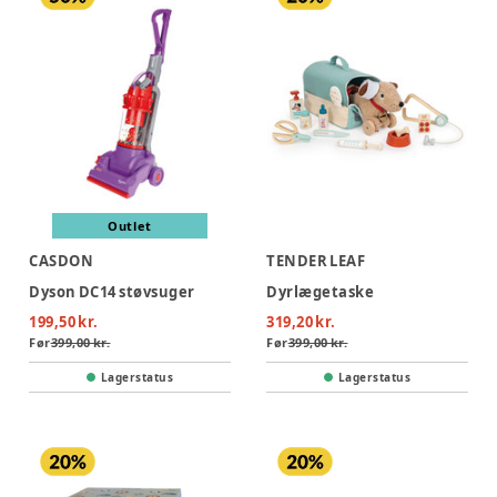
Outlet
CASDON
TENDER LEAF
Dyson DC14 støvsuger
Dyrlægetaske
199,50 kr.
319,20 kr.
Før
399,00 kr.
Før
399,00 kr.
Lagerstatus
Lagerstatus