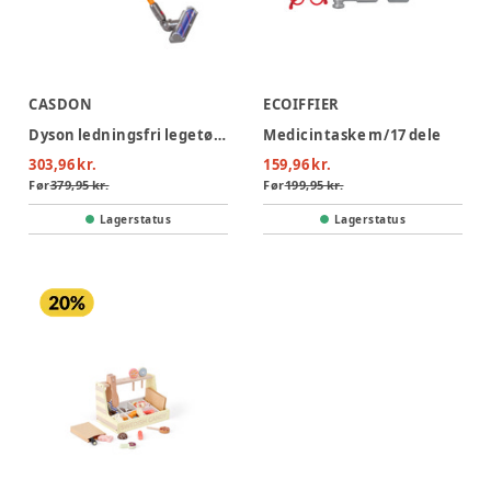
CASDON
ECOIFFIER
Dyson ledningsfri legetøjstøvsuger
Medicintaske m/17 dele
303,96 kr.
159,96 kr.
Før
379,95 kr.
Før
199,95 kr.
Lagerstatus
Lagerstatus