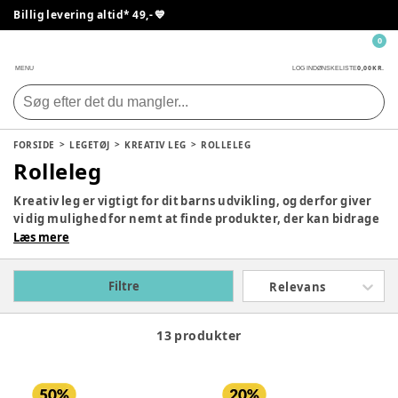
Billig levering altid* 49,- 💙
0
0,00 KR.
MENU
LOG IND
ØNSKELISTE
FORSIDE
LEGETØJ
KREATIV LEG
ROLLELEG
Rolleleg
Kreativ leg er vigtigt for dit barns udvikling, og derfor giver
vi dig mulighed for nemt at finde produkter, der kan bidrage
til kreativ leg hjemme hos jer. Vi har et stort sortiment til
Læs mere
alle aldre, så det er bare med at udforske siden, og beslutte
hvad der skal klikkes hjem til jer.
Filtre
Relevans
13 produkter