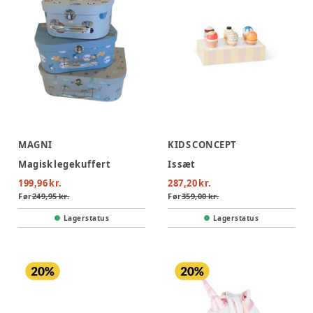
MAGNI
KIDS CONCEPT
Magisk legekuffert
Is sæt
199,96 kr.
287,20 kr.
Før
249,95 kr.
Før
359,00 kr.
Lagerstatus
Lagerstatus