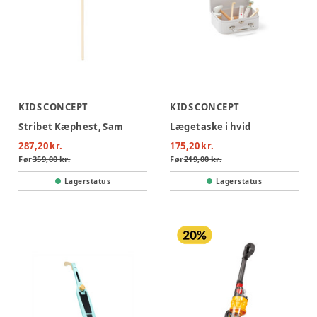
KIDS CONCEPT
KIDS CONCEPT
Stribet Kæphest, Sam
Lægetaske i hvid
287,20 kr.
175,20 kr.
Før
359,00 kr.
Før
219,00 kr.
Lagerstatus
Lagerstatus