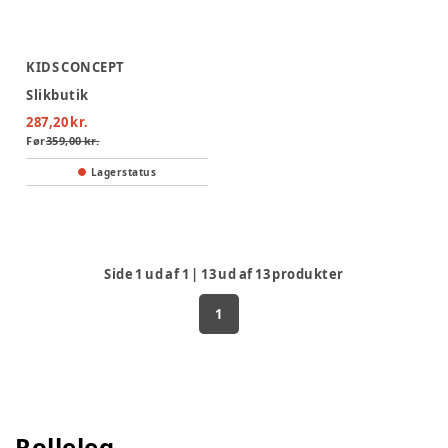
KIDS CONCEPT
Slikbutik
287,20 kr.
Før
359,00 kr.
Lagerstatus
Side
1
ud af
1
|
13
ud af
13
produkter
1
Rolleleg