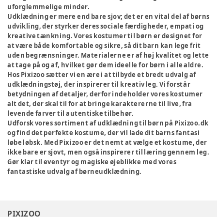
uforglemmelige minder.
Udklædning er mere end bare sjov; det er en vital del af børns
udvikling, der styrker deres sociale færdigheder, empati og
kreative tænkning. Vores kostumer til børn er designet for
at være både komfortable og sikre, så dit barn kan lege frit
uden begrænsninger. Materialerne er af høj kvalitet og lette
at tage på og af, hvilket gør dem ideelle for børn i alle aldre.
Hos Pixizoo sætter vi en ære i at tilbyde et bredt udvalg af
udklædningstøj, der inspirerer til kreativ leg. Vi forstår
betydningen af detaljer, derfor indeholder vores kostumer
alt det, der skal til for at bringe karaktererne til live, fra
levende farver til autentiske tilbehør.
Udforsk vores sortiment af udklædning til børn på Pixizoo.dk
og find det perfekte kostume, der vil lade dit barns fantasi
løbe løbsk. Med Pixizoo er det nemt at vælge et kostume, der
ikke bare er sjovt, men også inspirerer til læring gennem leg.
Gør klar til eventyr og magiske øjeblikke med vores
fantastiske udvalg af børneudklædning.
PIXIZOO