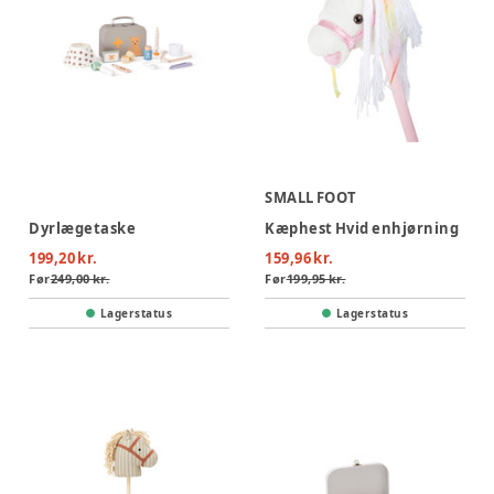
SMALL FOOT
Dyrlægetaske
Kæphest Hvid enhjørning
199,20 kr.
159,96 kr.
Før
249,00 kr.
Før
199,95 kr.
Lagerstatus
Lagerstatus