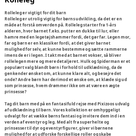
Rolleleg er vigtigt for dit barn
Rolleleg er utrolig vigtig for børns udvikling, da det er en
måde at forstå omverden på. Rolleleg starter fra 1-års
alderen, hvor barnet f.eks. putter en dukke til lur, eller
hamre med en legetøjshammer fordi, det gør far. Legen mor,
far og børn er en klassiker fordi, at det giver barnet
mulighed for selv, at kunne bestemme og sætte rammerne
imens de er i legen. I takt med at barnet vokser, så bliver
rollelegen mere og mere detaljeret. Hulk og Spiderman er et
populært valg blandt børn i forhold til udklædning, da de
genkender ønsket om, at kunne klare alt, og besejre det
onde? Andre børn har derimod et ønske om, at klæde sig ud
som prinsesse, hvem drømmer ikke om at være en ægte
prinsesse?
Tag dit barn med på en fantasifuld rejse med Pixizoos udvalg
af udklædning til børn. Vores kollektion er omhyggeligt
udvalgt for at vække børns fantasi og invitere dem ind i en
verden af eventyr og leg. Med alt fra superhelte og
prinsesser til dyr og eventyrfigurer, giver vi børnene
mulighed for at udforske forskellige roller og skabe