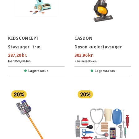
KIDS CONCEPT
CASDON
Støvsuger i træ
Dyson kuglestøvsuger
287,20 kr.
303,96 kr.
Før
359,00 kr.
Før
379,95 kr.
Lagerstatus
Lagerstatus