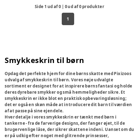
Side
1
ud af
0
|
0
ud af
0
produkter
1
Smykkeskrin til børn
Opdag det perfekte hjem for dine børns skatte med Pixizoos
udvalg af smykkeskrin til børn. Vores nøje udvalgte
sortiment er designet for at inspirere børns fantasi og holde
deres dyrebare smykker og små hemmeligheder sikre. Et
smykkeskrin er ikke blot en praktisk opbevaringsløsning;
det er også en skøn måde at introducere dit barn til værdien
af at passe på sine ejendele.
Hver detalje i vores smykkeskrin er tænkt med børn i
tankerne - fra de farverige designs, der fanger øjet, til de
brugervenlige låse, der sikrer skattene indeni. Uanset om du
er på udkig efter noget med glitrende prinsesser,