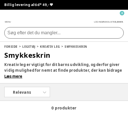
Billig levering altid* 49,- 💙
0
0,00 KR.
MENU
LOG IND
ØNSKELISTE
FORSIDE
LEGETØJ
KREATIV LEG
SMYKKESKRIN
Smykkeskrin
Kreativ leg er vigtigt for dit barns udvikling, og derfor giver
vi dig mulighed for nemt at finde produkter, der kan bidrage
til kreativ leg hjemme hos jer. Vi har et stort sortiment til
Læs mere
alle aldre, så det er bare med at udforske siden, og beslutte
hvad der skal klikkes hjem til jer.
Relevans
0 produkter