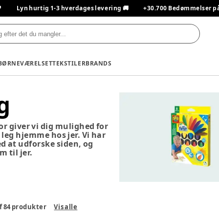

Lyn hurtig 1-3 hverdages levering 🚚
+30.700 Bedømmelser på T
BØRNEVÆRELSET
TEKSTILER
BRANDS
g
for giver vi dig mulighed for
 leg hjemme hos jer. Vi har
med at udforske siden, og
 til jer.
f
84
produkter
Vis alle