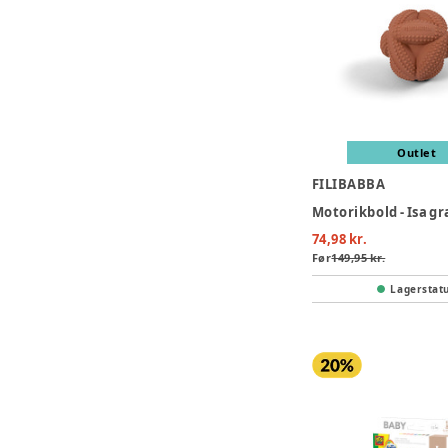
Outlet
FILIBABBA
74,98 kr.
Før
149,95 kr.
Lagerstat