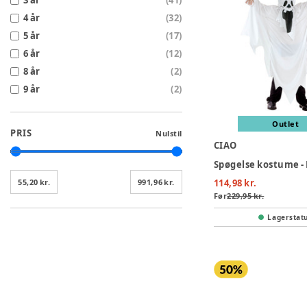
3 år
(
41
)
4 år
(
32
)
5 år
(
17
)
6 år
(
12
)
8 år
(
2
)
9 år
(
2
)
Outlet
PRIS
Nulstil
CIAO
Spøgelse kostume -
55,20 kr.
991,96 kr.
114,98 kr.
Før
229,95 kr.
Lagerstat