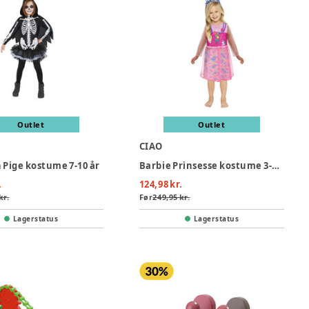
Outlet
Outlet
CIAO
 Pige kostume 7-10 år
Barbie Prinsesse kostume 3-4 år
.
124,98 kr.
kr.
Før
249,95 kr.
Lagerstatus
Lagerstatus