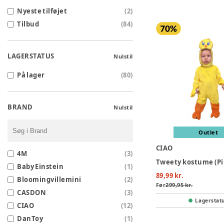
Nyeste tilføjet
(
2
)
Tilbud
(
84
)
LAGERSTATUS
Nulstil
På lager
(
80
)
BRAND
Nulstil
Outlet
CIAO
4M
(
3
)
Baby Einstein
(
1
)
89,99 kr.
Bloomingvillemini
(
2
)
Før
299,95 kr.
CASDON
(
3
)
Lagerstat
CIAO
(
12
)
DanToy
(
1
)