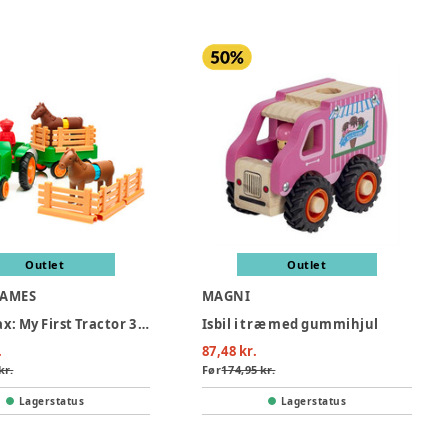
Outlet
Outlet
GAMES
MAGNI
SmartMax: My First Tractor 3 (Nordic)
Isbil i træ med gummihjul
.
87,48 kr.
kr.
Før
174,95 kr.
Lagerstatus
Lagerstatus