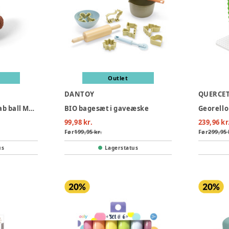
Outlet
DANTOY
QUERCET
Motorikbold - Isa grab ball Melon
BIO bagesæt i gaveæske
Georello
99,98 kr.
239,96 kr
Før
199,95 kr.
Før
299,95 
us
Lagerstatus