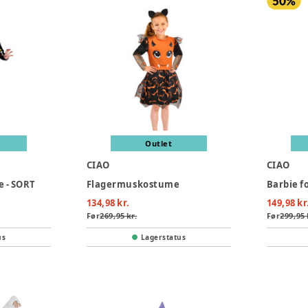
Outlet
CIAO
CIAO
e - SORT
Flagermuskostume
134,98 kr.
149,98 kr
Før
269,95 kr.
Før
299,95 
us
Lagerstatus