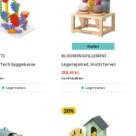
Outlet
TI
BLOOMINGVILLEMINI
 Tech byggekasse
Legetøjsmad, multi farvet
.
288,40 kr.
kr.
Før
412,00 kr.
Lagerstatus
Lagerstatus