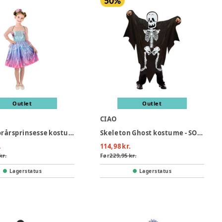
Outlet
Outlet
CIAO
Barbie forårsprinsesse kostume - MULTI
Skeleton Ghost kostume - SORT
.
114,98 kr.
kr.
Før
229,95 kr.
Lagerstatus
Lagerstatus