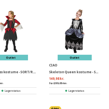
Outlet
Outlet
CIAO
Vampiress kostume - SORT/RØD
Skeleton Queen kostume - SORT
.
149,98 kr.
kr.
Før
299,95 kr.
Lagerstatus
Lagerstatus