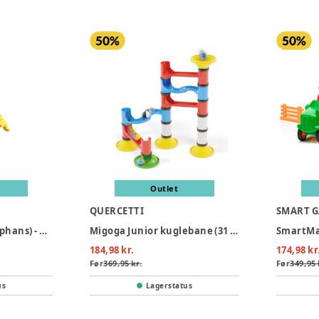
Outlet
QUERCETTI
SMART 
Tweety kostume (Piphans) - GUL
Migoga Junior kuglebane (31 dele)
184,98 kr.
174,98 kr
Før
369,95 kr.
Før
349,95 
us
Lagerstatus