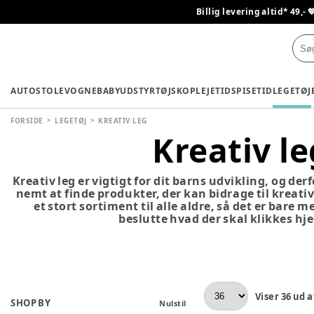
Billig levering altid* 49,- 
AUTOSTOLE
VOGNE
BABYUDSTYR
TØJ
SKO
PLEJETID
SPISETID
LEGETØJ
FORSIDE
LEGETØJ
KREATIV LEG
Kreativ le
Kreativ leg er vigtigt for dit barns udvikling, og der
nemt at finde produkter, der kan bidrage til kreativ
et stort sortiment til alle aldre, så det er bare 
beslutte hvad der skal klikkes hjem
Viser
36
ud a
SHOP BY
Nulstil