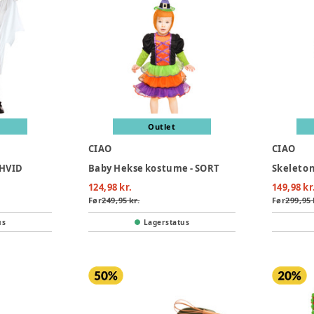
Outlet
CIAO
CIAO
 HVID
Baby Hekse kostume - SORT
Skeleton
124,98 kr.
149,98 kr
Før
249,95 kr.
Før
299,95 
us
Lagerstatus