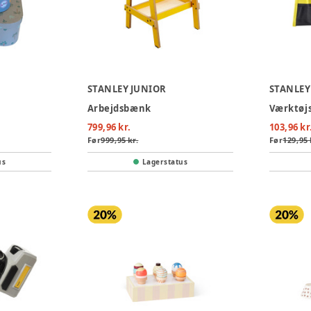
STANLEY JUNIOR
STANLEY
Arbejdsbænk
Værktøj
799,96 kr.
103,96 kr
Før
999,95 kr.
Før
129,95 
us
Lagerstatus