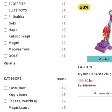
ECOIFFIER
(
1
)
ELITE TOYS
(
1
)
Filibabba
(
1
)
Goki
(
1
)
Hape
(
2
)
Kids Concept
(
7
)
Magni
(
2
)
Moover Toys
(
1
)
OOLY
(
1
)
Outlet
Vis alle
CASDON
Dyson DC14 støvsug
KATEGORI
Nulstil
199,50 kr.
Før
399,00 kr.
Kostumer
(
12
)
Lagerstat
Kuglebaner
(
2
)
Legetøjsværktøj
(
7
)
Magisk sand
(
1
)