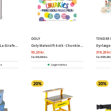
OOLY
TENDER 
Ses Creative Sophie La Girafe - Babyfarver
Ooly Malestift 6 stk - Chunkies Pastel
Dyrlæge
55,20 kr.
319,20 kr
Før
69,00 kr.
Før
399,00 
us
Lagerstatus