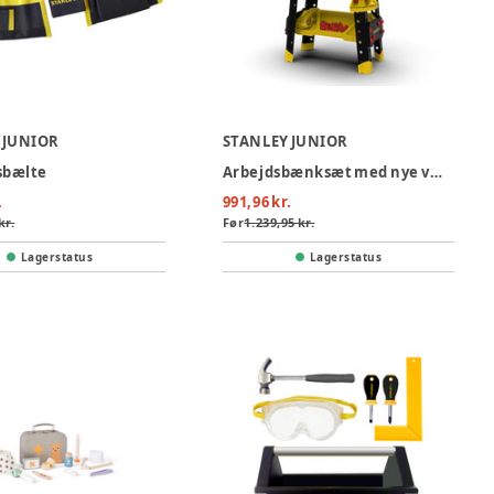
 JUNIOR
STANLEY JUNIOR
sbælte
Arbejdsbænksæt med nye værktøjer
.
991,96 kr.
kr.
Før
1.239,95 kr.
Lagerstatus
Lagerstatus