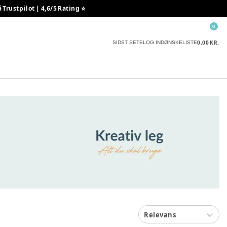
rustpilot | 4,6/5 Rating ⭐️
0
0,00 KR.
SIDST SETE
LOG IND
ØNSKELISTE
Relevans