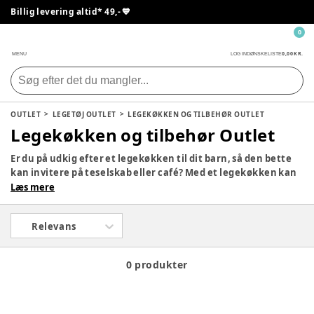
Billig levering altid* 49,- 💙
0
0,00 KR.
MENU
LOG IND
ØNSKELISTE
OUTLET
LEGETØJ OUTLET
LEGEKØKKEN OG TILBEHØR OUTLET
Legekøkken og tilbehør Outlet
Er du på udkig efter et legekøkken til dit barn, så den bette
kan invitere på teselskab eller café? Med et legekøkken kan
dit barn bruge timevis på at efterligne de voksnes verden -
Læs mere
det er ikke kun sjovt, men også godt for dit barns naturlige
udvikling. Vi forhandler legekøkkener af de populære
Relevans
mærker som Sebra, Tiny Republic, Hape, Kidkraft, Kids
Concept, Dantoy og mange flere. Gå på opdagelse i hele
vores udvalg af hyggelige legekøkkener, tilbehør og mad til
0 produkter
husets mindste kok herunder.