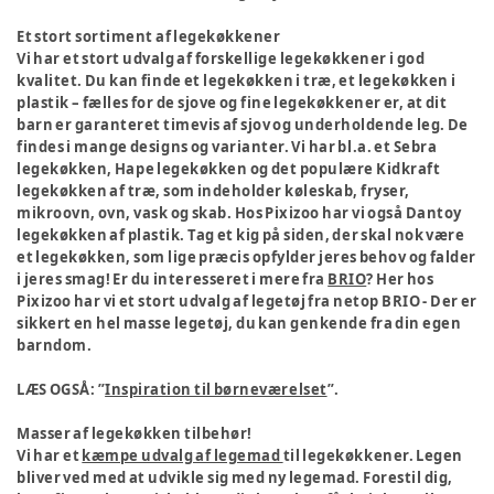
Et stort sortiment af legekøkkener
Vi har et stort udvalg af forskellige legekøkkener i god
kvalitet. Du kan finde et legekøkken i træ, et legekøkken i
plastik – fælles for de sjove og fine legekøkkener er, at dit
barn er garanteret timevis af sjov og underholdende leg. De
findes i mange designs og varianter. Vi har bl.a. et Sebra
legekøkken, Hape legekøkken og det populære Kidkraft
legekøkken af træ, som indeholder køleskab, fryser,
mikroovn, ovn, vask og skab. Hos Pixizoo har vi også Dantoy
legekøkken af plastik. Tag et kig på siden, der skal nok være
et legekøkken, som lige præcis opfylder jeres behov og falder
i jeres smag! Er du interesseret i mere fra
BRIO
? Her hos
Pixizoo har vi et stort udvalg af legetøj fra netop BRIO - Der er
sikkert en hel masse legetøj, du kan genkende fra din egen
barndom.
LÆS OGSÅ: ”
Inspiration til børneværelset
”.
Masser af legekøkken tilbehør!
Vi har et
kæmpe udvalg af legemad
til legekøkkener. Legen
bliver ved med at udvikle sig med ny legemad. Forestil dig,