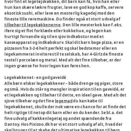
hvor fint et legetøjskøkken, dit barn kan få, hvis han eller
hun kan skære lækre frugter, lave en god kop kaffe, servere
eksotisk sushi, eller lave en mesterlig kagedej med den
fineste lille røremaskine. Du finder også et stort udvalg af
tilbehør til legekøkkenerne
. Den lille mesterkok kan f.eks.
iføre sig et flot forklæde eller kokkehue, og legen kan
hurtigt forvandle sig til en sjov indkøbstur med et
kasseapparat og indkøbskurv. Skal dit barn bage pizza, er en
pizzaovn fra 3-2-6 helt perfekt og skal bedstemor eller en
legekammerat inviteres til te selskab, har 4-Girlz de fineste
testel i porcelæn og metal. Med alt det fine tilbehør, er der
ingen grænse for hvor legen kan føres hen.
Legekøkkenet - en god gaveidé
Alle børn elsker legekøkkener – både drenge og piger, store
og små. Hvis du står og mangler inspiration til en gaveidé, er
et legekøkken og tilbehør til dette, en ideel gave. Med alt det
sjove tilbehør og det fine
legemad
du kan købe til
legekøkkenet, skulle der nok være en chance for at finde det
helt rigtige til netop dit barn eller en du kender. Se bl.a. det
fine udvalg af køkkenlegetøj og andet spændende fra
Dantoy. Hos Pixizoo.dk har vi et stort udvalg af alt, hvad der
skal bruges til at skabe det ultimative legekøkken til børn.