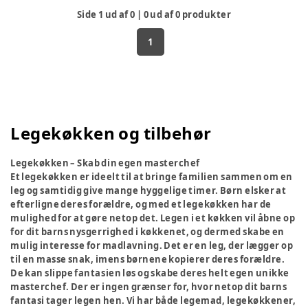
Side
1
ud af
0
|
0
ud af
0
produkter
1
Legekøkken og tilbehør
Legekøkken – Skab din egen masterchef
Et legekøkken er ideelt til at bringe familien sammen om en
leg og samtidig give mange hyggelige timer. Børn elsker at
efterligne deres forældre, og med et legekøkken har de
mulighed for at gøre netop det. Legen i et køkken vil åbne op
for dit barns nysgerrighed i køkkenet, og dermed skabe en
mulig interesse for madlavning. Det er en leg, der lægger op
til en masse snak, imens børnene kopierer deres forældre.
De kan slippe fantasien løs og skabe deres helt egen unikke
masterchef. Der er ingen grænser for, hvor netop dit barns
fantasi tager legen hen. Vi har både legemad, legekøkkener,