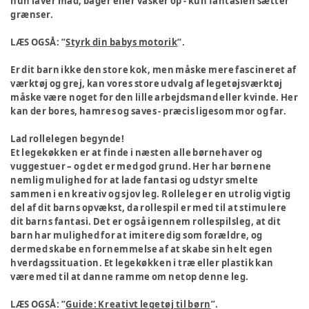
hun laver mad, bager eller vasker op - kun fantasien sætter
grænser.
LÆS OGSÅ: ”
Styrk din babys motorik
”.
Er dit barn ikke den store kok, men måske mere fascineret af
værktøj og grej, kan vores store udvalg af legetøjsværktøj
måske være noget for den lille arbejdsmand eller kvinde. Her
kan der bores, hamres og saves - præcis ligesom mor og far.
Lad rollelegen begynde!
Et legekøkken er at finde i næsten alle børnehaver og
vuggestuer – og det er med god grund. Her har børnene
nemlig mulighed for at lade fantasi og udstyr smelte
sammen i en kreativ og sjov leg. Rolleleg er en utrolig vigtig
del af dit barns opvækst, da rollespil er med til at stimulere
dit barns fantasi. Det er også igennem rollespilsleg, at dit
barn har mulighed for at imitere dig som forældre, og
dermed skabe en fornemmelse af at skabe sin helt egen
hverdagssituation. Et legekøkken i træ eller plastik kan
være med til at danne ramme om netop denne leg.
LÆS OGSÅ: ”
Guide: Kreativt legetøj til børn
”.