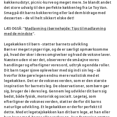
køkkenudstyr, picnic-kurve og meget mere. Se blandt andet
det store udvalg til den perfekte køkkenleg fra Le Toy Van.
Smag på dit barns kokkerering eller lad dem bidrage med
desserten – de vil helt sikkert elske det!
LÆS OGSÅ: ”
Madlavning i børnehøjde: Tips til madlavning
med de mindste
”.
Legekøkken til børn - støtter barnets udvikling
Børn er meget nysgerrige, og de er særligt opmærksomme
på, hvad der sker i deres omgivelser og hvad de voksne laver.
Næsten uden vi ser det, observerer de små øjne vores
handlinger og efterligner vores ord, udtryk og endda roller.
Dit barn tager sjove oplevelser med sig ind i sin leg – så
hvorfor ikke gøre legen endnu mere realistisk med et
legekøkken. Det er de voksnes verden, som er den største
inspiration for barnets leg. De observationer, som børn gør
sig, bruger de i deres leg. Gennem leg udvikler dit barn sig
bedst, både fysisk, motorisk og socialt. Legetøj, som
efterligner de voksnes verden, støtter derfor dit barns
naturlige udvikling. Et legekøkken er derfor perfekt til
dette. Med et legetøjskøkken kan dit barn lege, at han eller