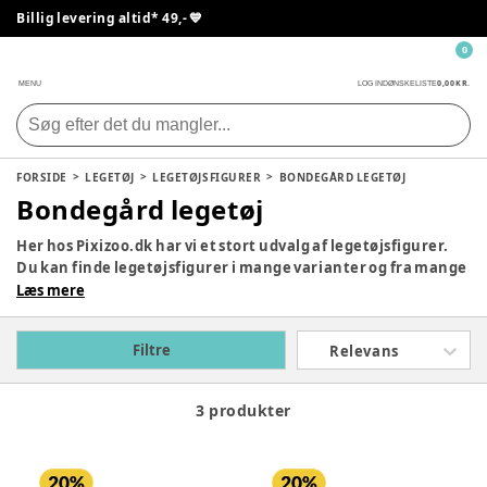
Billig levering altid* 49,- 💙
0
0,00 KR.
MENU
LOG IND
ØNSKELISTE
FORSIDE
LEGETØJ
LEGETØJSFIGURER
BONDEGÅRD LEGETØJ
Bondegård legetøj
Her hos Pixizoo.dk har vi et stort udvalg af legetøjsfigurer.
Du kan finde legetøjsfigurer i mange varianter og fra mange
forskellige brands. Så det er bare med at udforske siden, og
Læs mere
finde det dit barn helst vil lege med, for vi har helst sikkert
noget der bliver et hit hjemme på børneværelset. Se hele
Filtre
Relevans
vores udvalg af legetøjsfigurer herunder.
3 produkter