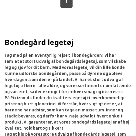
1
Bondegård legetøj
Tag med på en eventyrlig rejse til bondegården! Vi har
samlet et stort udvalg af bondegårds legetøj, som vil skabe
leg og sjov for dit barn. Med vores legetøj vil din lille bonde
kunne udforske bondegården, passe på dyrene og opleve
hverdagen, som den er på landet. Vi har et stort udvalg af
legetøj til børn i alle aldre, og vores sortiment er omfattende
og varieret, så der er noget for enhver smag og interesse.
På Pixizoo.dk finder du kvalitetslegetøj til overkommelige
priser og hurtig levering. Vi forstår, hvor vigtigt det er, at
børnene har udstyr, som kan tage en masse tumlinger og
stadig bevares, og derfor har vi nøje udvalgt hvert enkelt
produkt. Vi garanterer, at vores bondegårds legetøj er af høj
kvalitet, holdbart og sikkert.
Tag et kig på vores store udvalg af bondegårds legetøj, som