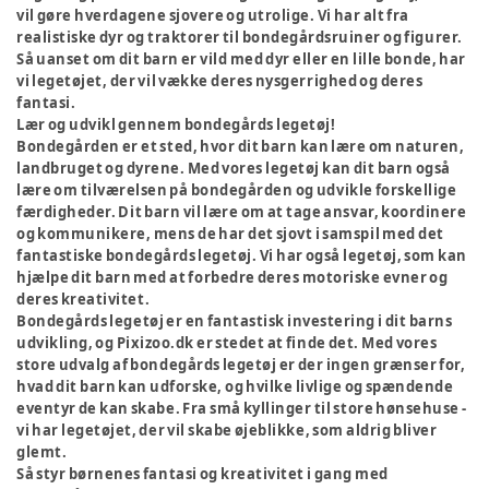
vil gøre hverdagene sjovere og utrolige. Vi har alt fra
realistiske dyr og traktorer til bondegårdsruiner og figurer.
Så uanset om dit barn er vild med dyr eller en lille bonde, har
vi legetøjet, der vil vække deres nysgerrighed og deres
fantasi.
Lær og udvikl gennem bondegårds legetøj!
Bondegården er et sted, hvor dit barn kan lære om naturen,
landbruget og dyrene. Med vores legetøj kan dit barn også
lære om tilværelsen på bondegården og udvikle forskellige
færdigheder. Dit barn vil lære om at tage ansvar, koordinere
og kommunikere, mens de har det sjovt i samspil med det
fantastiske bondegårds legetøj. Vi har også legetøj, som kan
hjælpe dit barn med at forbedre deres motoriske evner og
deres kreativitet.
Bondegårds legetøj er en fantastisk investering i dit barns
udvikling, og Pixizoo.dk er stedet at finde det. Med vores
store udvalg af bondegårds legetøj er der ingen grænser for,
hvad dit barn kan udforske, og hvilke livlige og spændende
eventyr de kan skabe. Fra små kyllinger til store hønsehuse -
vi har legetøjet, der vil skabe øjeblikke, som aldrig bliver
glemt.
Så styr børnenes fantasi og kreativitet i gang med