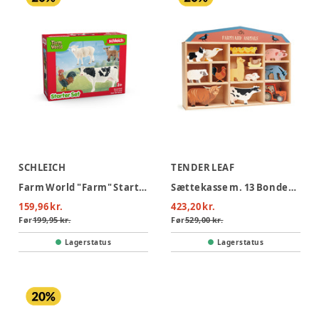
SCHLEICH
TENDER LEAF
Farm World "Farm" Starter Set
Sættekasse m. 13 Bondegårdsdyr af træ
159,96 kr.
423,20 kr.
Før
199,95 kr.
Før
529,00 kr.
Lagerstatus
Lagerstatus