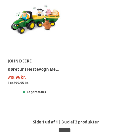
JOHN DEERE
Køretur I Hestevogn Med Dyrelyde
319,96 kr.
Før
399,95 kr.
Lagerstatus
Side
1
ud af
1
|
3
ud af
3
produkter