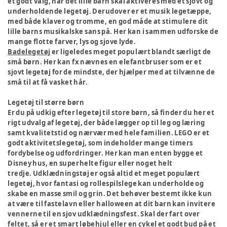
et godt valg, når det lille barn skal aktiveres med et sjovt og
underholdende legetøj. Derudover er et musik legetæppe,
med både klaver og tromme, en god måde at stimulere dit
lille barns musikalske sans på. Her kan i sammen udforske de
mange flotte farver, lys og sjove lyde.
Badelegetøj
er ligeledes meget populært blandt særligt de
små børn. Her kan fx nævnes en elefantbruser som er et
sjovt legetøj for de mindste, der hjælper med at tilvænne de
små til at få vasket hår.
Legetøj til større børn
Er du på udkig efter legetøj til store børn, så finder du her et
rigt udvalg af legetøj, der både lægger op til leg og læring
samt kvalitetstid og nærvær med hele familien. LEGO er et
godt aktivitetslegetøj, som indeholder mange timers
fordybelse og udfordringer. Her kan man enten bygge et
Disney hus, en superhelte figur eller noget helt
tredje. Udklædningstøj er også altid et meget populært
legetøj, hvor fantasi og rollespilslege kan underholde og
skabe en masse smil og grin. Det behøver bestemt ikke kun
at være til fastelavn eller halloween at dit barn kan invitere
vennerne til en sjov udklædningsfest. Skal der fart over
feltet, så er et smart
løbehjul
eller en
cykel
et godt bud på et