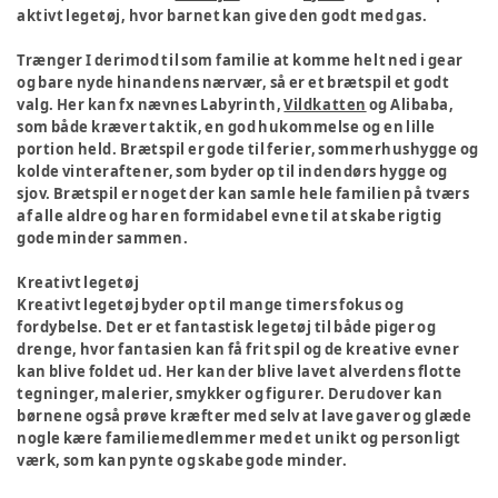
aktivt legetøj, hvor barnet kan give den godt med gas.
Trænger I derimod til som familie at komme helt ned i gear
og bare nyde hinandens nærvær, så er et brætspil et godt
valg. Her kan fx nævnes Labyrinth,
Vildkatten
og Alibaba,
som både kræver taktik, en god hukommelse og en lille
portion held. Brætspil er gode til ferier, sommerhushygge og
kolde vinteraftener, som byder op til indendørs hygge og
sjov. Brætspil er noget der kan samle hele familien på tværs
af alle aldre og har en formidabel evne til at skabe rigtig
gode minder sammen.
Kreativt legetøj
Kreativt legetøj byder op til mange timers fokus og
fordybelse. Det er et fantastisk legetøj til både piger og
drenge, hvor fantasien kan få frit spil og de kreative evner
kan blive foldet ud. Her kan der blive lavet alverdens flotte
tegninger, malerier, smykker og figurer. Derudover kan
børnene også prøve kræfter med selv at lave gaver og glæde
nogle kære familiemedlemmer med et unikt og personligt
værk, som kan pynte og skabe gode minder.