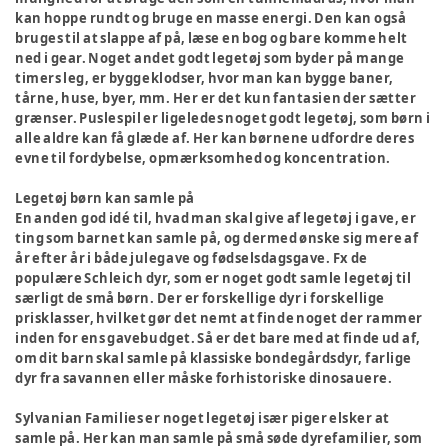
kan hoppe rundt og bruge en masse energi. Den kan også
bruges til at slappe af på, læse en bog og bare komme helt
ned i gear. Noget andet godt legetøj som byder på mange
timers leg, er byggeklodser, hvor man kan bygge baner,
tårne, huse, byer, mm. Her er det kun fantasien der sætter
grænser. Puslespil er ligeledes noget godt legetøj, som børn i
alle aldre kan få glæde af. Her kan børnene udfordre deres
evne til fordybelse, opmærksomhed og koncentration.
Legetøj børn kan samle på
En anden god idé til, hvad man skal give af legetøj i gave, er
ting som barnet kan samle på, og dermed ønske sig mere af
år efter år i både julegave og fødselsdagsgave. Fx de
populære Schleich dyr, som er noget godt samle legetøj til
særligt de små børn. Der er forskellige dyr i forskellige
prisklasser, hvilket gør det nemt at finde noget der rammer
inden for ens gavebudget. Så er det bare med at finde ud af,
om dit barn skal samle på klassiske bondegårdsdyr, farlige
dyr fra savannen eller måske forhistoriske dinosauere.
Sylvanian Families er noget legetøj især piger elsker at
samle på. Her kan man samle på små søde dyrefamilier, som