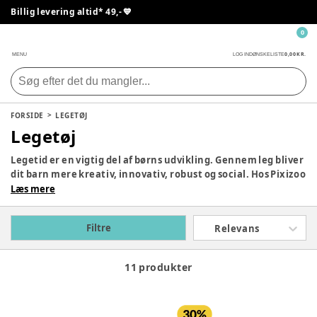
Billig levering altid* 49,- 💙
0
0,00 KR.
MENU
LOG IND
ØNSKELISTE
FORSIDE
LEGETØJ
Legetøj
Legetid er en vigtig del af børns udvikling. Gennem leg bliver
dit barn mere kreativ, innovativ, robust og social. Hos Pixizoo
har vi samlet det bedste legetøj til både babyer og børn.
Læs mere
Udforsk vores store udvalg og find det perfekte legetøj til dit
barn her.
Filtre
Relevans
11 produkter