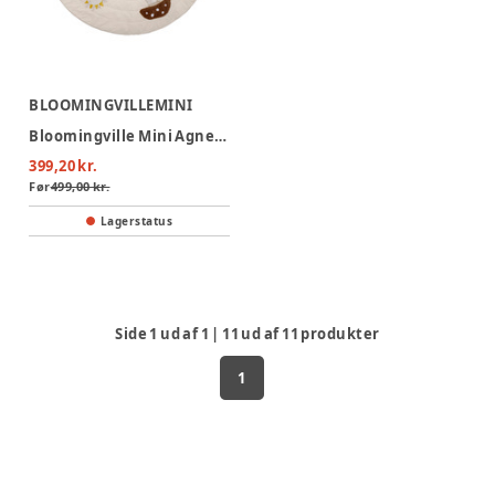
BLOOMINGVILLEMINI
Bloomingville Mini Agnes Legemåtte
399,20 kr.
Før
499,00 kr.
Lagerstatus
Side
1
ud af
1
|
11
ud af
11
produkter
1