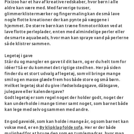
Pixizoo har et hav af kreative redskaber, hvor børn i alle
aldre kan være med. Med farverige tusser,
glimmerklistermærker og fingermaling kan de små lave
nogle flotte kreationer der kan pynte på væggene i
hjemmet. De større børn kan træne finmotorikken ved at
lave flotte perleplader, enten med almindelige perler eller
de smarte aquabeads, hvor man kan spraye vand på perlerne
så de klistrer sammen.
Legetøj i gave
Står du og mangler en gave til dit barn, og er du helt tom for
idéer? Så er du kommet det rigtige sted hen. Her på siden
finder du et stort udvalg af legetøj, som vil bringe mange
smil og en masse glæde frem hos både store og små børn.
Hvilket legetøj skal du give i fødselsdagsgave, dåbsgave,
julegave eller kalendergave?
Godt legetøj er som regel noget der holder godt, noget der
kan underholde i mange timer samt noget, som barnet både
kan lege med selv og sammen med andre.
En god gaveidé, som kan holde i mange år, og som barnet kan
vokse med, er en
By klipklap folde sofa
. Her er der både
mulighed for at bruge den som en tumlemadras, hvor man