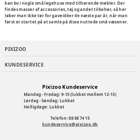
kan bo i nogle små legehuse med tilhørende møbler. Der
findes masser af accessories, tøj og andet tilbehør, så her
løber man ikke tør for gaveidéer de næste par år, når man
først er startet på at samle på disse nuttede små væsener.
PIXIZOO
KUNDESERVICE
Pixizoo Kundeservice
Mandag - Fredag: 9-15 (lukket mellem 12-13)
Lørdag - Søndag: Lukket
Helligdage: Lukket
Telefon: 88 88 74 15
kundeservice@pixizoo.dk