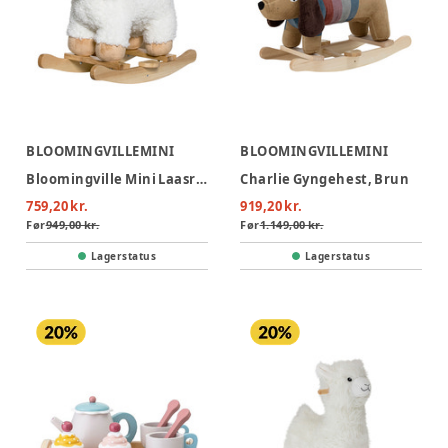
BLOOMINGVILLEMINI
BLOOMINGVILLEMINI
Bloomingville Mini Laasrith Gyngehest Får
Charlie Gyngehest, Brun
759,20 kr.
919,20 kr.
Før
949,00 kr.
Før
1.149,00 kr.
Lagerstatus
Lagerstatus