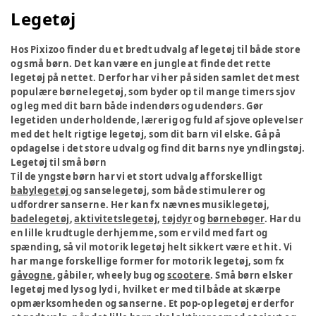
Legetøj
Hos Pixizoo finder du et bredt udvalg af legetøj til både store
og små børn. Det kan være en jungle at finde det rette
legetøj på nettet. Derfor har vi her på siden samlet det mest
populære børnelegetøj, som byder op til mange timers sjov
og leg med dit barn både indendørs og udendørs. Gør
legetiden underholdende, lærerig og fuld af sjove oplevelser
med det helt rigtige legetøj, som dit barn vil elske. Gå på
opdagelse i det store udvalg og find dit barns nye yndlingstøj.
Legetøj til små børn
Til de yngste børn har vi et stort udvalg af forskelligt
babylegetøj
og sanselegetøj, som både stimulerer og
udfordrer sanserne. Her kan fx nævnes musiklegetøj,
badelegetøj
,
aktivitetslegetøj
,
tøjdyr
og
børnebøger
. Har du
en lille krudtugle derhjemme, som er vild med fart og
spænding, så vil motorik legetøj helt sikkert være et hit. Vi
har mange forskellige former for motorik legetøj, som fx
gåvogne
, gåbiler, wheely bug og
scootere
. Små børn elsker
legetøj med lys og lyd i, hvilket er med til både at skærpe
opmærksomheden og sanserne. Et pop-op legetøj er derfor