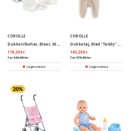
COROLLE
COROLLE
Dukketilbehør, Bleer, 36 cm
Dukketøj, Blød "Teddy" Overall, 30 cm
119,20 kr.
143,20 kr.
Før
149,00 kr.
Før
179,00 kr.
Lagerstatus
Lagerstatus