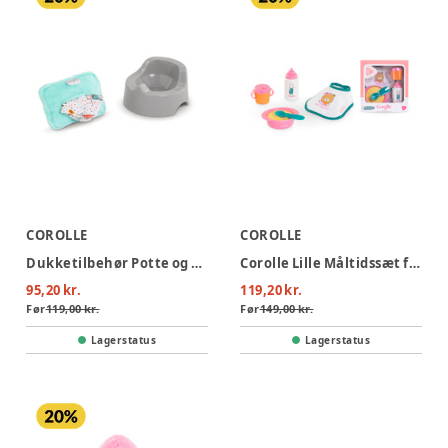
COROLLE
COROLLE
Dukketilbehør Potte og Vaskeklud
Corolle Lille Måltidssæt for 36cm dukke
95,20 kr.
119,20 kr.
Før
119,00 kr.
Før
149,00 kr.
Lagerstatus
Lagerstatus