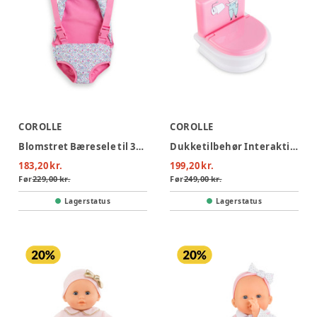
COROLLE
COROLLE
Blomstret Bæresele til 30 cm dukke
Dukketilbehør Interaktiv Toilet
183,20 kr.
199,20 kr.
Før
229,00 kr.
Før
249,00 kr.
Lagerstatus
Lagerstatus