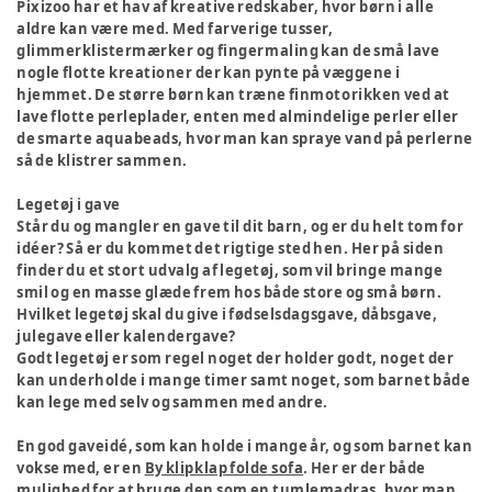
Pixizoo har et hav af kreative redskaber, hvor børn i alle
aldre kan være med. Med farverige tusser,
glimmerklistermærker og fingermaling kan de små lave
nogle flotte kreationer der kan pynte på væggene i
hjemmet. De større børn kan træne finmotorikken ved at
lave flotte perleplader, enten med almindelige perler eller
de smarte aquabeads, hvor man kan spraye vand på perlerne
så de klistrer sammen.
Legetøj i gave
Står du og mangler en gave til dit barn, og er du helt tom for
idéer? Så er du kommet det rigtige sted hen. Her på siden
finder du et stort udvalg af legetøj, som vil bringe mange
smil og en masse glæde frem hos både store og små børn.
Hvilket legetøj skal du give i fødselsdagsgave, dåbsgave,
julegave eller kalendergave?
Godt legetøj er som regel noget der holder godt, noget der
kan underholde i mange timer samt noget, som barnet både
kan lege med selv og sammen med andre.
En god gaveidé, som kan holde i mange år, og som barnet kan
vokse med, er en
By klipklap folde sofa
. Her er der både
mulighed for at bruge den som en tumlemadras, hvor man