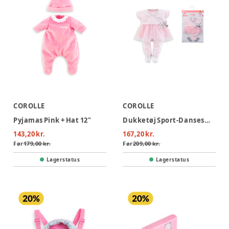
COROLLE
COROLLE
Pyjamas Pink + Hat 12"
Dukketøj Sport-Dansesæt, 36 cm
143,20 kr.
167,20 kr.
Før
179,00 kr.
Før
209,00 kr.
Lagerstatus
Lagerstatus