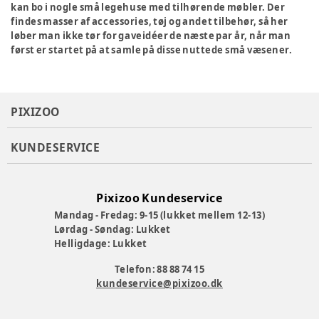
kan bo i nogle små legehuse med tilhørende møbler. Der
findes masser af accessories, tøj og andet tilbehør, så her
løber man ikke tør for gaveidéer de næste par år, når man
først er startet på at samle på disse nuttede små væsener.
PIXIZOO
KUNDESERVICE
Pixizoo Kundeservice
Mandag - Fredag: 9-15 (lukket mellem 12-13)
Lørdag - Søndag: Lukket
Helligdage: Lukket
Telefon: 88 88 74 15
kundeservice@pixizoo.dk