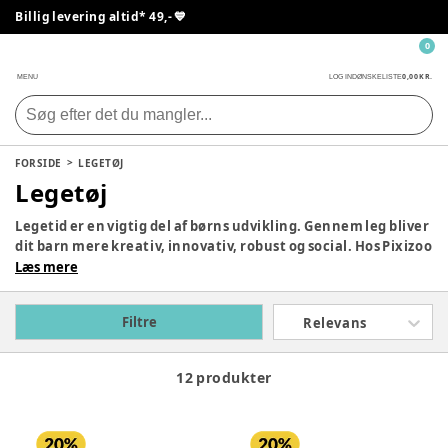
Billig levering altid* 49,- 💙
0
0,00 KR.
MENU
LOG IND
ØNSKELISTE
FORSIDE
LEGETØJ
Legetøj
Legetid er en vigtig del af børns udvikling. Gennem leg bliver
dit barn mere kreativ, innovativ, robust og social. Hos Pixizoo
har vi samlet det bedste legetøj til både babyer og børn.
Læs mere
Udforsk vores store udvalg og find det perfekte legetøj til dit
barn her.
Filtre
Relevans
12 produkter