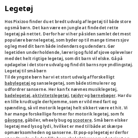
Legetøj
Hos Pixizoo finder du et bredt udvalg af legetøj til både store
og små børn. Det kan være en jungle at finde det rette
legetøj på nettet. Derfor har vi her på siden samlet det mest
populære børnelegetøj, som byder op til mange timers sjov
og leg med dit barn både indendørs og udendørs. Gør
legetiden underholdende, lærerig og fuld af sjove oplevelser
med det helt rigtige legetøj, som dit barn vil elske. Gå på
opdagelse i det store udvalg og find dit barns nye yndlingstøj.
Legetøj til små børn
Til de yngste børn har vi et stort udvalg af forskelligt
babylegetøj
og sanselegetøj, som både stimulerer og
udfordrer sanserne. Her kan fx nævnes musiklegetøj,
badelegetøj
,
aktivitetslegetøj
,
tøjdyr
og
børnebøger
. Har du
en lille krudtugle derhjemme, som er vild med fart og
spænding, så vil motorik legetøj helt sikkert være et hit. Vi
har mange forskellige former for motorik legetøj, som fx
gåvogne
, gåbiler, wheely bug og
scootere
. Små børn elsker
legetøj med lys og lyd i, hvilket er med til både at skærpe
opmærksomheden og sanserne. Et pop-op legetøj er derfor