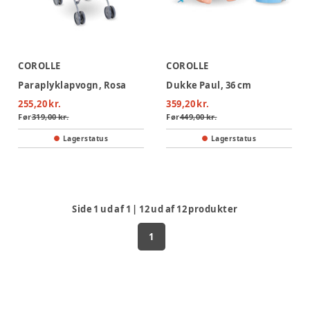
COROLLE
COROLLE
Paraplyklapvogn, Rosa
Dukke Paul, 36 cm
255,20 kr.
359,20 kr.
Før
319,00 kr.
Før
449,00 kr.
Lagerstatus
Lagerstatus
Side
1
ud af
1
|
12
ud af
12
produkter
1