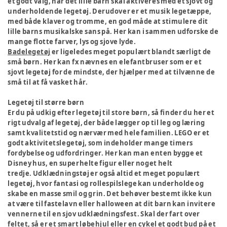
et godt valg, når det lille barn skal aktiveres med et sjovt og
underholdende legetøj. Derudover er et musik legetæppe,
med både klaver og tromme, en god måde at stimulere dit
lille barns musikalske sans på. Her kan i sammen udforske de
mange flotte farver, lys og sjove lyde.
Badelegetøj
er ligeledes meget populært blandt særligt de
små børn. Her kan fx nævnes en elefantbruser som er et
sjovt legetøj for de mindste, der hjælper med at tilvænne de
små til at få vasket hår.
Legetøj til større børn
Er du på udkig efter legetøj til store børn, så finder du her et
rigt udvalg af legetøj, der både lægger op til leg og læring
samt kvalitetstid og nærvær med hele familien. LEGO er et
godt aktivitetslegetøj, som indeholder mange timers
fordybelse og udfordringer. Her kan man enten bygge et
Disney hus, en superhelte figur eller noget helt
tredje. Udklædningstøj er også altid et meget populært
legetøj, hvor fantasi og rollespilslege kan underholde og
skabe en masse smil og grin. Det behøver bestemt ikke kun
at være til fastelavn eller halloween at dit barn kan invitere
vennerne til en sjov udklædningsfest. Skal der fart over
feltet, så er et smart
løbehjul
eller en
cykel
et godt bud på et