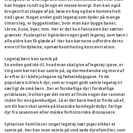
kan hoppe rundt og bruge en masse energi. Den kan også
bruges til at slappe af på, læse en bog og bare komme helt
ned i gear. Noget andet godt legetøj som byder på mange
timers leg, er byggeklodser, hvor man kan bygge baner,
tårne, huse, byer, mm. Her er det kun fantasien der sætter
grænser. Puslespil er ligeledes noget godt legetøj, som børn i
alle aldre kan få glæde af. Her kan børnene udfordre deres
evne til fordybelse, opmærksomhed og koncentration.
Legetøj børn kan samle på
En anden god idé til, hvad man skal give af legetøj i gave, er
ting som barnet kan samle på, og dermed ønske sig mere af
år efter år i både julegave og fødselsdagsgave. Fx de
populære Schleich dyr, som er noget godt samle legetøj til
særligt de små børn. Der er forskellige dyr i forskellige
prisklasser, hvilket gør det nemt at finde noget der rammer
inden for ens gavebudget. Så er det bare med at finde ud af,
om dit barn skal samle på klassiske bondegårdsdyr, farlige
dyr fra savannen eller måske forhistoriske dinosauere.
Sylvanian Families er noget legetøj især piger elsker at
samle på. Her kan man samle på små søde dyrefamilier, som