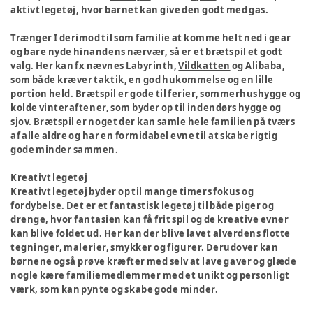
aktivt legetøj, hvor barnet kan give den godt med gas.
Trænger I derimod til som familie at komme helt ned i gear
og bare nyde hinandens nærvær, så er et brætspil et godt
valg. Her kan fx nævnes Labyrinth,
Vildkatten
og Alibaba,
som både kræver taktik, en god hukommelse og en lille
portion held. Brætspil er gode til ferier, sommerhushygge og
kolde vinteraftener, som byder op til indendørs hygge og
sjov. Brætspil er noget der kan samle hele familien på tværs
af alle aldre og har en formidabel evne til at skabe rigtig
gode minder sammen.
Kreativt legetøj
Kreativt legetøj byder op til mange timers fokus og
fordybelse. Det er et fantastisk legetøj til både piger og
drenge, hvor fantasien kan få frit spil og de kreative evner
kan blive foldet ud. Her kan der blive lavet alverdens flotte
tegninger, malerier, smykker og figurer. Derudover kan
børnene også prøve kræfter med selv at lave gaver og glæde
nogle kære familiemedlemmer med et unikt og personligt
værk, som kan pynte og skabe gode minder.