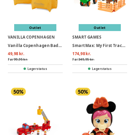
Outlet
Outlet
VANILLA COPENHAGEN
SMART GAMES
Vanilla Copenhagen Badevinger - Neon Hearts
SmartMax: My First Tractor 3 (Nordic)
49,98 kr.
174,98 kr.
Før
99,95 kr.
Før
349,95 kr.
Lagerstatus
Lagerstatus