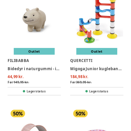
Outlet
Outlet
FILIBABBA
QUERCETTI
Bidedyr i naturgummi - isbjørnen polly
Migoga Junior kuglebane (31 dele)
44,99 kr.
184,98 kr.
Før
149,95 kr.
Før
369,95 kr.
Lagerstatus
Lagerstatus