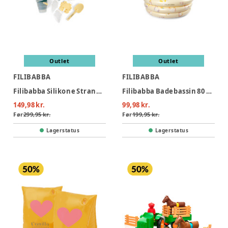
Outlet
Outlet
FILIBABBA
FILIBABBA
Filibabba Silikone Strandsæt - Konfetti
Filibabba Badebassin 80 cm Alfie – Unicorn Shores
149,98 kr.
99,98 kr.
Før
299,95 kr.
Før
199,95 kr.
Lagerstatus
Lagerstatus