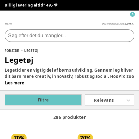
Billig levering altid* 49,- 💙
0
0,00 KR.
MENU
LOG IND
ØNSKELISTE
FORSIDE
LEGETØJ
Legetøj
Legetid er en vigtig del af børns udvikling. Gennem leg bliver
dit barn mere kreativ, innovativ, robust og social. Hos Pixizoo
har vi samlet det bedste legetøj til både babyer og børn.
Læs mere
Udforsk vores store udvalg og find det perfekte legetøj til dit
barn her.
Filtre
Relevans
286 produkter