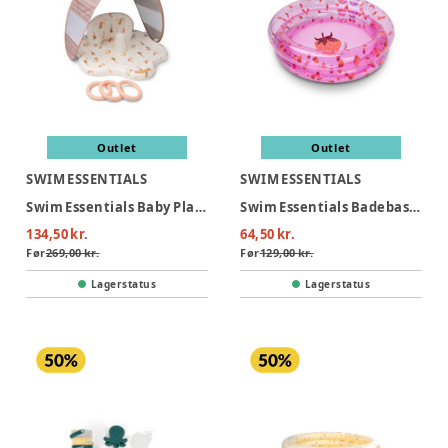
Outlet
Outlet
SWIM ESSENTIALS
SWIM ESSENTIALS
Swim Essentials Baby Plaskestol Med Skygge - Mermaid Bubbles
Swim Essentials Badebassin 60 cm - Strawberry Fields
134,50 kr.
64,50 kr.
Før
269,00 kr.
Før
129,00 kr.
Lagerstatus
Lagerstatus