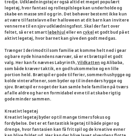
tredje. Udklædningstøj er også altid et meget populært
legetøj, hvor fantasi og rollespilslege kan underholde og
skabe en masse smil og grin. Det behøver bestemt ikke kun
at være til fastelavn eller halloween at dit barn kan invitere
vennerne til en sjov udklædningsfest. Skal der fart over
feltet, så er et smart
løbehjul
eller en
cykel
et godt bud på et
aktivt legetøj, hvor barnet kan give den godt med gas.
Trænger I derimod til som familie at komme helt ned i gear
og bare nyde hinandens nærvær, så er et brætspil et godt
valg. Her kan fx nævnes Labyrinth,
Vildkatten
og Alibaba,
som både kræver taktik, en god hukommelse og en lille
portion held. Brætspil er gode til ferier, sommerhushygge og
kolde vinteraftener, som byder op til indendørs hygge og
sjov. Brætspil er noget der kan samle hele familien på tværs
af alle aldre og har en formidabel evne til at skabe rigtig
gode minder sammen.
Kreativt legetøj
Kreativt legetøj byder op til mange timers fokus og
fordybelse. Det er et fantastisk legetøj til både piger og
drenge, hvor fantasien kan få frit spil og de kreative evner
kan blive foldet ud. Her kan der blive lavet alverdens flotte