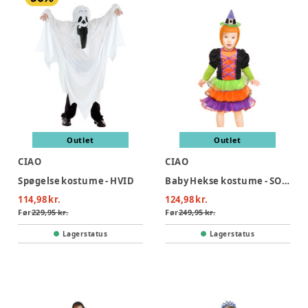
Outlet
Outlet
CIAO
CIAO
Spøgelse kostume - HVID
Baby Hekse kostume - SORT
114,98 kr.
124,98 kr.
Før
229,95 kr.
Før
249,95 kr.
Lagerstatus
Lagerstatus