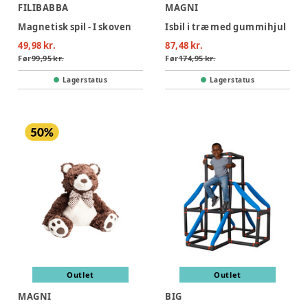
FILIBABBA
MAGNI
Magnetisk spil - I skoven
Isbil i træ med gummihjul
49,98 kr.
87,48 kr.
Før
99,95 kr.
Før
174,95 kr.
Lagerstatus
Lagerstatus
Outlet
Outlet
MAGNI
BIG