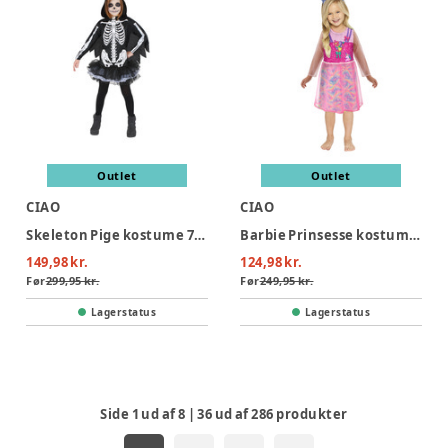
Outlet
Outlet
CIAO
CIAO
Skeleton Pige kostume 7-10 år
Barbie Prinsesse kostume 3-4 år
149,98 kr.
124,98 kr.
Før
299,95 kr.
Før
249,95 kr.
Lagerstatus
Lagerstatus
Side
1
ud af
8
|
36
ud af
286
produkter