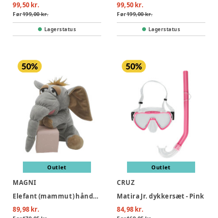
99,50 kr.
99,50 kr.
Før
199,00 kr.
Før
199,00 kr.
Lagerstatus
Lagerstatus
Outlet
Outlet
MAGNI
CRUZ
Elefant (mammut) hånddukke 25 cm.
Matira Jr. dykkersæt - Pink
89,98 kr.
84,98 kr.