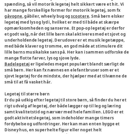
spænding, så vil motorik legetøj helt sikkert være et hit. Vi
har mange forskellige former for motorik legetøj, som fx
gåvogne
, gåbiler, wheely bug og
scootere
. Små børn elsker
legetøj med lys og lyd i, hvilket er med til både at skærpe
opmærksomheden og sanserne. Et pop-op legetøj er derfor
et godt valg, når det lille barn skal aktiveres med et sjovt og
underholdende legetøj. Derudover er et musik legetæppe,
med både klaver og tromme, en god måde at stimulere dit
lille barns musikalske sans på. Her kan i sammen udforske de
mange flotte farver, lys og sjove lyde.
Badelegetøj
er ligeledes meget populært blandt særligt de
små børn. Her kan fx nævnes en elefantbruser som er et
sjovt legetøj for de mindste, der hjælper med at tilvænne de
små til at få vasket hår.
Legetøj til større børn
Er du på udkig efter legetøj til store børn, så finder du her et
rigt udvalg af legetøj, der både lægger op til leg og læring
samt kvalitetstid og nærvær med hele familien. LEGO er et
godt aktivitetslegetøj, som indeholder mange timers
fordybelse og udfordringer. Her kan man enten bygge et
Disney hus, en superhelte figur eller noget helt