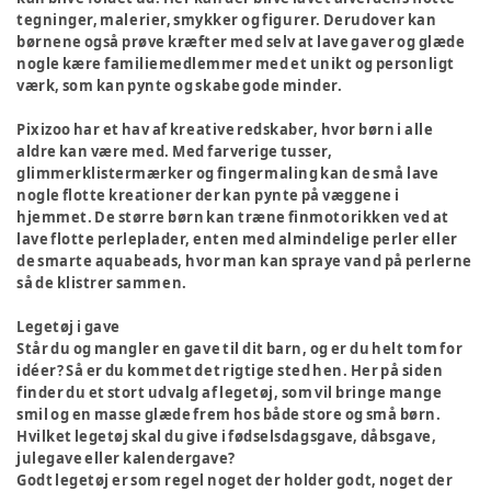
tegninger, malerier, smykker og figurer. Derudover kan
børnene også prøve kræfter med selv at lave gaver og glæde
nogle kære familiemedlemmer med et unikt og personligt
værk, som kan pynte og skabe gode minder.
Pixizoo har et hav af kreative redskaber, hvor børn i alle
aldre kan være med. Med farverige tusser,
glimmerklistermærker og fingermaling kan de små lave
nogle flotte kreationer der kan pynte på væggene i
hjemmet. De større børn kan træne finmotorikken ved at
lave flotte perleplader, enten med almindelige perler eller
de smarte aquabeads, hvor man kan spraye vand på perlerne
så de klistrer sammen.
Legetøj i gave
Står du og mangler en gave til dit barn, og er du helt tom for
idéer? Så er du kommet det rigtige sted hen. Her på siden
finder du et stort udvalg af legetøj, som vil bringe mange
smil og en masse glæde frem hos både store og små børn.
Hvilket legetøj skal du give i fødselsdagsgave, dåbsgave,
julegave eller kalendergave?
Godt legetøj er som regel noget der holder godt, noget der