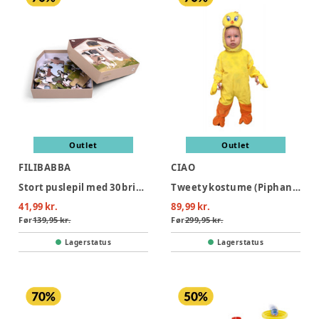
Outlet
Outlet
FILIBABBA
CIAO
Stort puslepil med 30 brikker - Bondegården
Tweety kostume (Piphans) - GUL
41,99 kr.
89,99 kr.
Før
139,95 kr.
Før
299,95 kr.
Lagerstatus
Lagerstatus