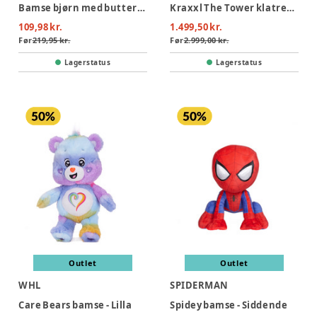
Bamse bjørn med butterfly, 25 cm
Kraxxl The Tower klatretårn
109,98 kr.
1.499,50 kr.
Før
219,95 kr.
Før
2.999,00 kr.
Lagerstatus
Lagerstatus
Outlet
Outlet
WHL
SPIDERMAN
Care Bears bamse - Lilla
Spidey bamse - Siddende