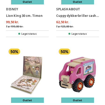
Outlet
Outlet
DISNEY
SPLASH ABOUT
Lion King 30 cm. Timon
Cuppy dykkerbriller cashmere- infant 2-6 years
99,50 kr.
62,50 kr.
Før
199,00 kr.
Før
125,00 kr.
Lagerstatus
Lagerstatus
Outlet
Outlet