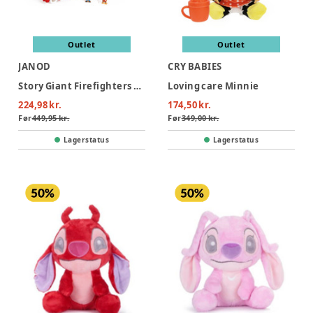
Outlet
Outlet
JANOD
CRY BABIES
Story Giant Firefighters Truck
Loving care Minnie
224,98 kr.
174,50 kr.
Før
449,95 kr.
Før
349,00 kr.
Lagerstatus
Lagerstatus