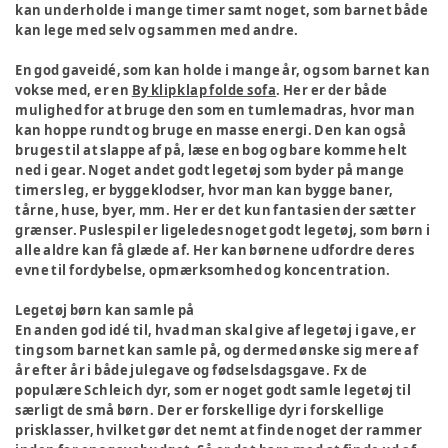
kan underholde i mange timer samt noget, som barnet både
kan lege med selv og sammen med andre.
En god gaveidé, som kan holde i mange år, og som barnet kan
vokse med, er en
By klipklap folde sofa
. Her er der både
mulighed for at bruge den som en tumlemadras, hvor man
kan hoppe rundt og bruge en masse energi. Den kan også
bruges til at slappe af på, læse en bog og bare komme helt
ned i gear. Noget andet godt legetøj som byder på mange
timers leg, er byggeklodser, hvor man kan bygge baner,
tårne, huse, byer, mm. Her er det kun fantasien der sætter
grænser. Puslespil er ligeledes noget godt legetøj, som børn i
alle aldre kan få glæde af. Her kan børnene udfordre deres
evne til fordybelse, opmærksomhed og koncentration.
Legetøj børn kan samle på
En anden god idé til, hvad man skal give af legetøj i gave, er
ting som barnet kan samle på, og dermed ønske sig mere af
år efter år i både julegave og fødselsdagsgave. Fx de
populære Schleich dyr, som er noget godt samle legetøj til
særligt de små børn. Der er forskellige dyr i forskellige
prisklasser, hvilket gør det nemt at finde noget der rammer