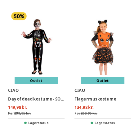
Outlet
Outlet
CIAO
CIAO
Day of dead kostume - SORT
Flagermuskostume
149,98 kr.
134,98 kr.
Før
299,95 kr.
Før
269,95 kr.
Lagerstatus
Lagerstatus