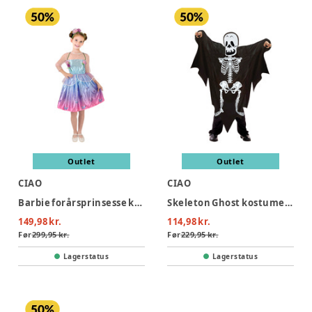
Outlet
Outlet
CIAO
CIAO
Barbie forårsprinsesse kostume - MULTI
Skeleton Ghost kostume - SORT
149,98 kr.
114,98 kr.
Før
299,95 kr.
Før
229,95 kr.
Lagerstatus
Lagerstatus