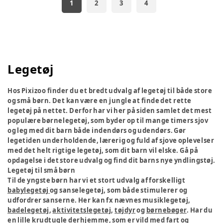
1
2
3
4
Legetøj
Hos Pixizoo finder du et bredt udvalg af legetøj til både store
og små børn. Det kan være en jungle at finde det rette
legetøj på nettet. Derfor har vi her på siden samlet det mest
populære børnelegetøj, som byder op til mange timers sjov
og leg med dit barn både indendørs og udendørs. Gør
legetiden underholdende, lærerig og fuld af sjove oplevelser
med det helt rigtige legetøj, som dit barn vil elske. Gå på
opdagelse i det store udvalg og find dit barns nye yndlingstøj.
Legetøj til små børn
Til de yngste børn har vi et stort udvalg af forskelligt
babylegetøj
og sanselegetøj, som både stimulerer og
udfordrer sanserne. Her kan fx nævnes musiklegetøj,
badelegetøj
,
aktivitetslegetøj
,
tøjdyr
og
børnebøger
. Har du
en lille krudtugle derhjemme, som er vild med fart og