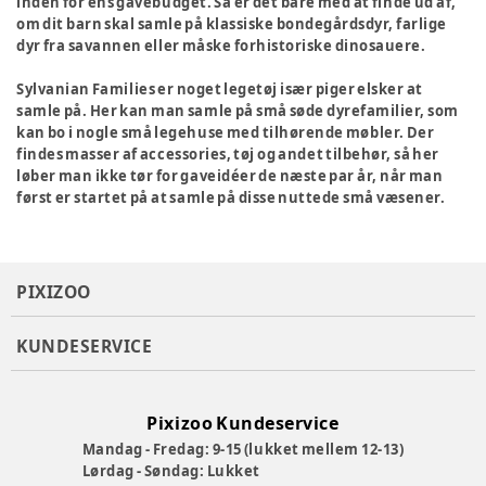
inden for ens gavebudget. Så er det bare med at finde ud af,
om dit barn skal samle på klassiske bondegårdsdyr, farlige
dyr fra savannen eller måske forhistoriske dinosauere.
Sylvanian Families er noget legetøj især piger elsker at
samle på. Her kan man samle på små søde dyrefamilier, som
kan bo i nogle små legehuse med tilhørende møbler. Der
findes masser af accessories, tøj og andet tilbehør, så her
løber man ikke tør for gaveidéer de næste par år, når man
først er startet på at samle på disse nuttede små væsener.
PIXIZOO
KUNDESERVICE
Pixizoo Kundeservice
Mandag - Fredag: 9-15 (lukket mellem 12-13)
Lørdag - Søndag: Lukket