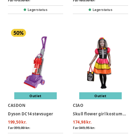
Før
179,95 kr.
Før
169,95 kr.
Lagerstatus
Lagerstatus
Outlet
Outlet
CASDON
CIAO
Dyson DC14 støvsuger
Skull flower girl kostume - MULTI
199,50 kr.
174,98 kr.
Før
399,00 kr.
Før
349,95 kr.