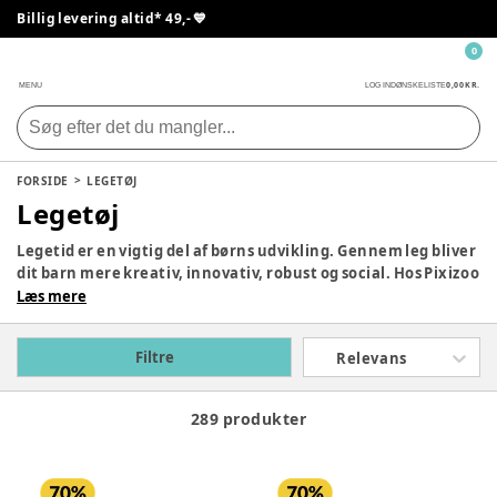
Billig levering altid* 49,- 💙
0
0,00 KR.
MENU
LOG IND
ØNSKELISTE
FORSIDE
LEGETØJ
Legetøj
Legetid er en vigtig del af børns udvikling. Gennem leg bliver
dit barn mere kreativ, innovativ, robust og social. Hos Pixizoo
har vi samlet det bedste legetøj til både babyer og børn.
Læs mere
Udforsk vores store udvalg og find det perfekte legetøj til dit
barn her.
Filtre
Relevans
289 produkter