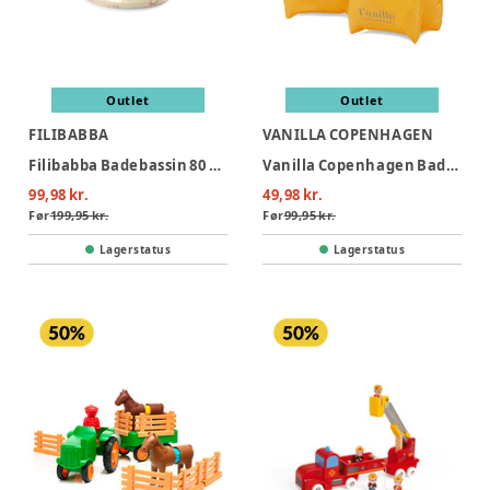
Outlet
Outlet
FILIBABBA
VANILLA COPENHAGEN
Filibabba Badebassin 80 cm Alfie – Unicorn Shores
Vanilla Copenhagen Badevinger - Neon Hearts
99,98 kr.
49,98 kr.
Før
199,95 kr.
Før
99,95 kr.
Lagerstatus
Lagerstatus