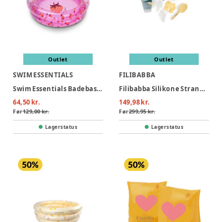
Outlet
Outlet
SWIM ESSENTIALS
FILIBABBA
Swim Essentials Badebassin 60 cm - Strawberry Fields
Filibabba Silikone Strandsæt - Konfetti
64,50 kr.
149,98 kr.
Før
129,00 kr.
Før
299,95 kr.
Lagerstatus
Lagerstatus