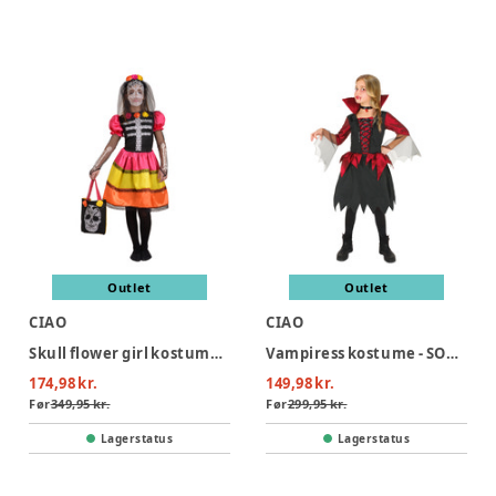
Outlet
Outlet
CIAO
CIAO
Skull flower girl kostume - MULTI
Vampiress kostume - SORT/RØD
174,98 kr.
149,98 kr.
Før
349,95 kr.
Før
299,95 kr.
Lagerstatus
Lagerstatus