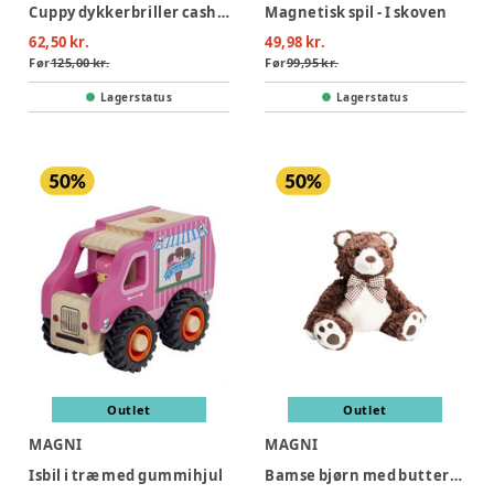
Cuppy dykkerbriller cashmere- infant 2-6 years
Magnetisk spil - I skoven
62,50 kr.
49,98 kr.
Før
125,00 kr.
Før
99,95 kr.
Lagerstatus
Lagerstatus
Outlet
Outlet
MAGNI
MAGNI
Isbil i træ med gummihjul
Bamse bjørn med butterfly, 25 cm