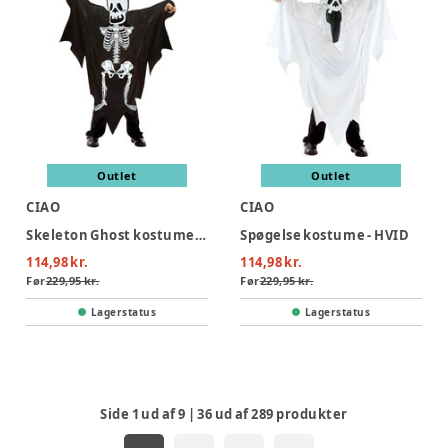
Outlet
Outlet
CIAO
CIAO
Skeleton Ghost kostume - SORT
Spøgelse kostume - HVID
114,98 kr.
114,98 kr.
Før
229,95 kr.
Før
229,95 kr.
Lagerstatus
Lagerstatus
Side
1
ud af
9
|
36
ud af
289
produkter