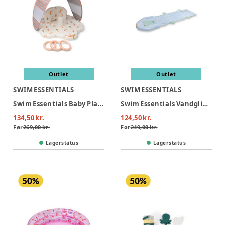
Outlet
Outlet
SWIM ESSENTIALS
SWIM ESSENTIALS
Swim Essentials Baby Plaskestol Med Skygge - Mermaid Bubbles
Swim Essentials Vandglidebane 550 cm - Crocodile
134,50 kr.
124,50 kr.
Før
269,00 kr.
Før
249,00 kr.
Lagerstatus
Lagerstatus