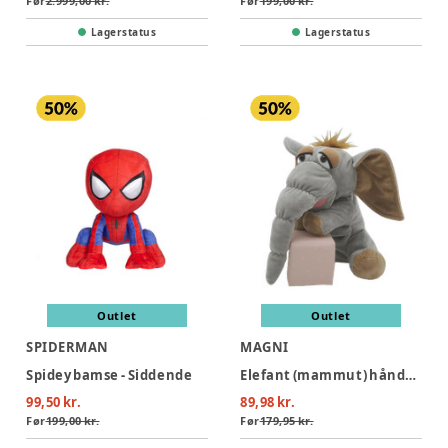
Før
2.999,00 kr.
Før
199,00 kr.
Lagerstatus
Lagerstatus
Outlet
Outlet
SPIDERMAN
MAGNI
Spidey bamse - Siddende
Elefant (mammut) hånddukke 25 cm.
99,50 kr.
89,98 kr.
Før
199,00 kr.
Før
179,95 kr.