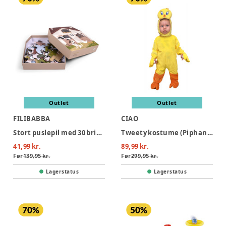
Outlet
Outlet
FILIBABBA
CIAO
Stort puslepil med 30 brikker - Bondegården
Tweety kostume (Piphans) - GUL
41,99 kr.
89,99 kr.
Før
139,95 kr.
Før
299,95 kr.
Lagerstatus
Lagerstatus