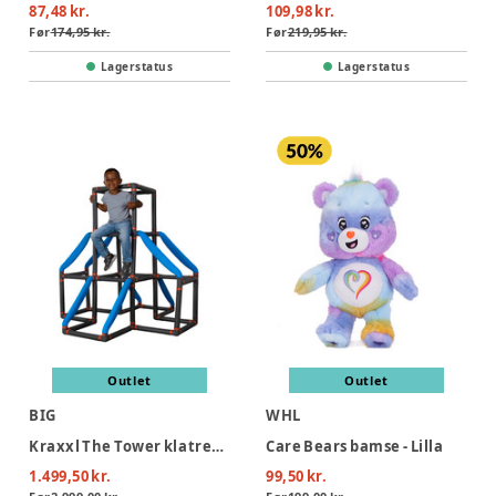
87,48 kr.
109,98 kr.
Før
174,95 kr.
Før
219,95 kr.
Lagerstatus
Lagerstatus
Outlet
Outlet
BIG
WHL
Kraxxl The Tower klatretårn
Care Bears bamse - Lilla
1.499,50 kr.
99,50 kr.