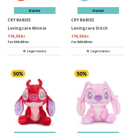
Outlet
Outlet
CRY BABIES
CRY BABIES
Loving care Minnie
Loving care Stitch
174,50 kr.
174,50 kr.
Før
349,00 kr.
Før
349,00 kr.
Lagerstatus
Lagerstatus