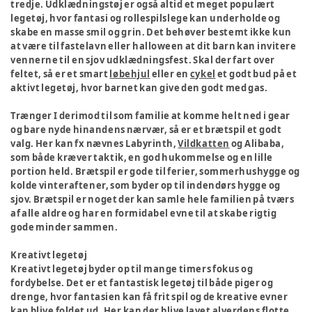
tredje. Udklædningstøj er også altid et meget populært
legetøj, hvor fantasi og rollespilslege kan underholde og
skabe en masse smil og grin. Det behøver bestemt ikke kun
at være til fastelavn eller halloween at dit barn kan invitere
vennerne til en sjov udklædningsfest. Skal der fart over
feltet, så er et smart
løbehjul
eller en
cykel
et godt bud på et
aktivt legetøj, hvor barnet kan give den godt med gas.
Trænger I derimod til som familie at komme helt ned i gear
og bare nyde hinandens nærvær, så er et brætspil et godt
valg. Her kan fx nævnes Labyrinth,
Vildkatten
og Alibaba,
som både kræver taktik, en god hukommelse og en lille
portion held. Brætspil er gode til ferier, sommerhushygge og
kolde vinteraftener, som byder op til indendørs hygge og
sjov. Brætspil er noget der kan samle hele familien på tværs
af alle aldre og har en formidabel evne til at skabe rigtig
gode minder sammen.
Kreativt legetøj
Kreativt legetøj byder op til mange timers fokus og
fordybelse. Det er et fantastisk legetøj til både piger og
drenge, hvor fantasien kan få frit spil og de kreative evner
kan blive foldet ud. Her kan der blive lavet alverdens flotte