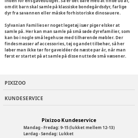
inden for ens gavebudget. Så er det bare med at finde ud af,
om dit barn skal samle på klassiske bondegårdsdyr, farlige
dyr fra savannen eller måske forhistoriske dinosauere.
Sylvanian Families er noget legetøj især piger elsker at
samle på. Her kan man samle på små søde dyrefamilier, som
kan bo i nogle små legehuse med tilhørende møbler. Der
findes masser af accessories, tøj og andet tilbehør, så her
løber man ikke tør for gaveidéer de næste par år, når man
først er startet på at samle på disse nuttede små væsener.
PIXIZOO
KUNDESERVICE
Pixizoo Kundeservice
Mandag - Fredag: 9-15 (lukket mellem 12-13)
Lørdag - Søndag: Lukket