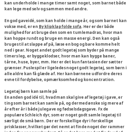
kan underholde i mange timer samt noget, som barnet både
kan lege med selv og sammen med andre.
En god gaveidé, som kan holde i mange år, og som barnet kan
vokse med, er en
By klipklap folde sofa
. Her er der både
mulighed for at bruge den som en tumlemadras, hvor man
kan hoppe rundt og bruge en masse energi. Den kan også
bruges til at slappe af på, læse en bog og bare komme helt
ned i gear. Noget andet godt legetøj som byder på mange
timers leg, er byggeklodser, hvor man kan bygge baner,
tårne, huse, byer, mm. Her er det kun fantasien der sætter
grænser. Puslespil er ligeledes noget godt legetøj, som børn i
alle aldre kan få glæde af. Her kan børnene udfordre deres
evne til fordybelse, opmærksomhed og koncentration.
Legetøj børn kan samle på
En anden god idé til, hvad man skal give af legetøj i gave, er
ting som barnet kan samle på, og dermed ønske sig mere af
år efter år i både julegave og fødselsdagsgave. Fx de
populære Schleich dyr, som er noget godt samle legetøj til
særligt de små børn. Der er forskellige dyr i forskellige
prisklasser, hvilket gør det nemt at finde noget der rammer