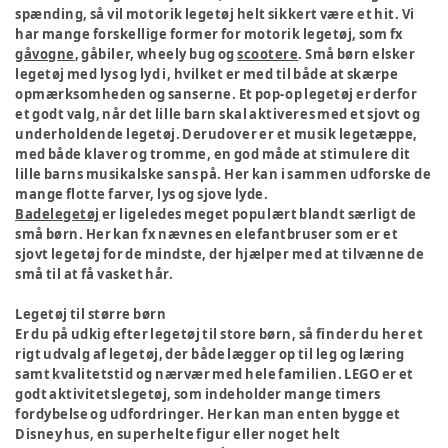
spænding, så vil motorik legetøj helt sikkert være et hit. Vi
har mange forskellige former for motorik legetøj, som fx
gåvogne
, gåbiler, wheely bug og
scootere
. Små børn elsker
legetøj med lys og lyd i, hvilket er med til både at skærpe
opmærksomheden og sanserne. Et pop-op legetøj er derfor
et godt valg, når det lille barn skal aktiveres med et sjovt og
underholdende legetøj. Derudover er et musik legetæppe,
med både klaver og tromme, en god måde at stimulere dit
lille barns musikalske sans på. Her kan i sammen udforske de
mange flotte farver, lys og sjove lyde.
Badelegetøj
er ligeledes meget populært blandt særligt de
små børn. Her kan fx nævnes en elefantbruser som er et
sjovt legetøj for de mindste, der hjælper med at tilvænne de
små til at få vasket hår.
Legetøj til større børn
Er du på udkig efter legetøj til store børn, så finder du her et
rigt udvalg af legetøj, der både lægger op til leg og læring
samt kvalitetstid og nærvær med hele familien. LEGO er et
godt aktivitetslegetøj, som indeholder mange timers
fordybelse og udfordringer. Her kan man enten bygge et
Disney hus, en superhelte figur eller noget helt