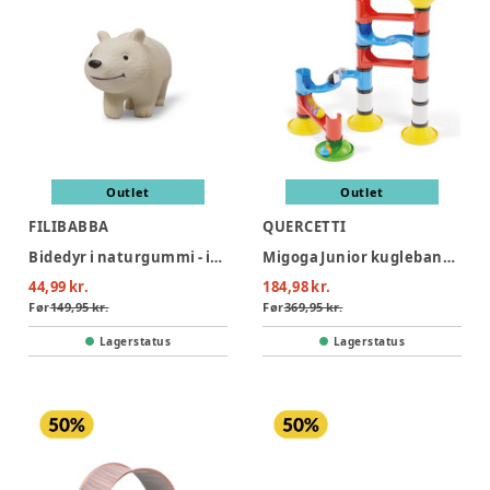
Outlet
Outlet
FILIBABBA
QUERCETTI
Bidedyr i naturgummi - isbjørnen polly
Migoga Junior kuglebane (31 dele)
44,99 kr.
184,98 kr.
Før
149,95 kr.
Før
369,95 kr.
Lagerstatus
Lagerstatus