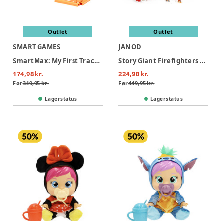
Outlet
Outlet
SMART GAMES
JANOD
SmartMax: My First Tractor 3 (Nordic)
Story Giant Firefighters Truck
174,98 kr.
224,98 kr.
Før
349,95 kr.
Før
449,95 kr.
Lagerstatus
Lagerstatus