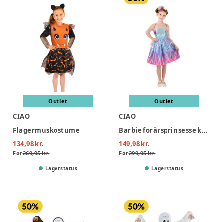
Outlet
Outlet
CIAO
CIAO
Flagermuskostume
Barbie forårsprinsesse kostume - MULTI
134,98 kr.
149,98 kr.
Før
269,95 kr.
Før
299,95 kr.
Lagerstatus
Lagerstatus