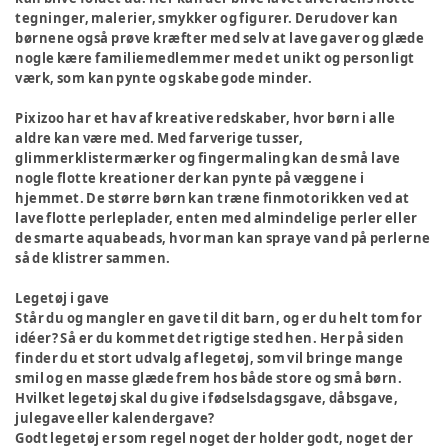
tegninger, malerier, smykker og figurer. Derudover kan
børnene også prøve kræfter med selv at lave gaver og glæde
nogle kære familiemedlemmer med et unikt og personligt
værk, som kan pynte og skabe gode minder.
Pixizoo har et hav af kreative redskaber, hvor børn i alle
aldre kan være med. Med farverige tusser,
glimmerklistermærker og fingermaling kan de små lave
nogle flotte kreationer der kan pynte på væggene i
hjemmet. De større børn kan træne finmotorikken ved at
lave flotte perleplader, enten med almindelige perler eller
de smarte aquabeads, hvor man kan spraye vand på perlerne
så de klistrer sammen.
Legetøj i gave
Står du og mangler en gave til dit barn, og er du helt tom for
idéer? Så er du kommet det rigtige sted hen. Her på siden
finder du et stort udvalg af legetøj, som vil bringe mange
smil og en masse glæde frem hos både store og små børn.
Hvilket legetøj skal du give i fødselsdagsgave, dåbsgave,
julegave eller kalendergave?
Godt legetøj er som regel noget der holder godt, noget der