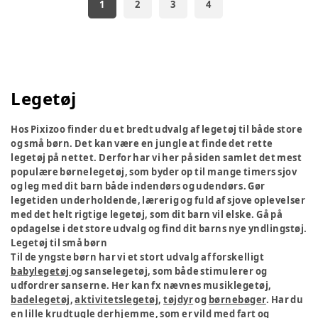
1
2
3
4
Legetøj
Hos Pixizoo finder du et bredt udvalg af legetøj til både store
og små børn. Det kan være en jungle at finde det rette
legetøj på nettet. Derfor har vi her på siden samlet det mest
populære børnelegetøj, som byder op til mange timers sjov
og leg med dit barn både indendørs og udendørs. Gør
legetiden underholdende, lærerig og fuld af sjove oplevelser
med det helt rigtige legetøj, som dit barn vil elske. Gå på
opdagelse i det store udvalg og find dit barns nye yndlingstøj.
Legetøj til små børn
Til de yngste børn har vi et stort udvalg af forskelligt
babylegetøj
og sanselegetøj, som både stimulerer og
udfordrer sanserne. Her kan fx nævnes musiklegetøj,
badelegetøj
,
aktivitetslegetøj
,
tøjdyr
og
børnebøger
. Har du
en lille krudtugle derhjemme, som er vild med fart og