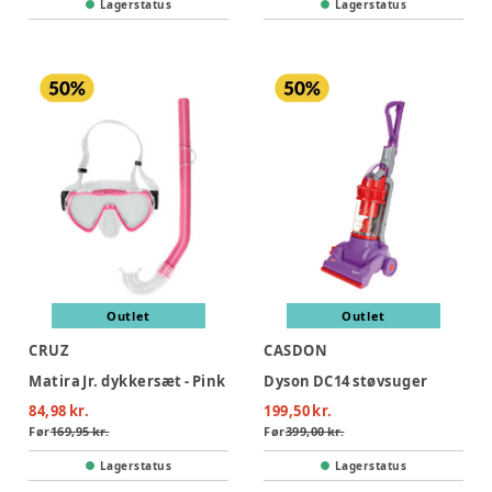
Lagerstatus
Lagerstatus
Outlet
Outlet
CRUZ
CASDON
Matira Jr. dykkersæt - Pink
Dyson DC14 støvsuger
84,98 kr.
199,50 kr.
Før
169,95 kr.
Før
399,00 kr.
Lagerstatus
Lagerstatus